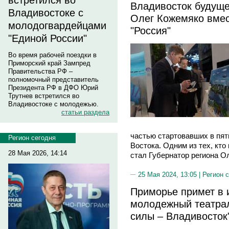
встретился во
Владивосток будуще
Владивостоке с
Олег Кожемяко вмес
молодогвардейцами
"Россия"
"Единой России"
Во время рабочей поездки в
Приморский край Зампред
Правительства РФ –
полномочный представитель
Президента РФ в ДФО Юрий
Трутнев встретился во
Владивостоке с молодежью.
статьи раздела
частью стартовавших в пятн
Регион сегодня
Востока. Одним из тех, кто 
28 Мая 2026, 14:14
стал Губернатор региона О
25 Мая 2024, 13:05 |
Регион 
Приморье примет в 
молодежный театра
силы – Владивосток