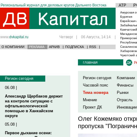
Региональный журнал для деловых кругов Дальнего Востока
АТР
Р
Амурская о
Бурятия
Еврейская 
Забайкаль
Камчатский
Магаданска
www.
dvkapital.ru
Четверг
|
06 Августа, 14:14
|
Приморски
Республика
О КОМПАНИИ
РЕКЛАМА
АРХИВ
|
ПОДПИСКА
|
RSS
|
Сахалинска
Хабаровски
Чукотский 
главная
Р
Регион сегодня
Компании
Регион сегодня
Часовой пояс
Финансы
06.08 |
Тема номера
Рынки
Александр Щербаков держит
Мнение
Отрасль
на контроле ситуацию с
офтальмологической
Проект ДК
Инновации
помощью в Ханкайском
округе
Олег Кожемяко откр
05.08 |
пропуска "Погранич
Первое дыхание осени: