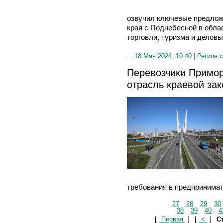
озвучил ключевые предлож
края с Поднебесной в обла
торговли, туризма и деловы
18 Мая 2024, 10:40 |
Регион 
Перевозчики Примо
отрасль краевой зак
требования в предпринимат
27
28
29
30
38
39
40
4
[
Первая
]
[
<
]
Ст