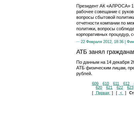
Президент АК «АЛРОСА» 1
рабочее совещание с руко
вопросы сбытовой политики
отчетности компании по м
политики, вопросы соблюд
корпоративных процедур, с
22 Февраля 2012, 18:36 |
Фин
АТБ занял граждана
По данным на 14 декабря 2
АТБ физическим лицам, пр
рублей.
609
610
611
612
620
621
622
623
[
Первая
]
[
<
]
Ст