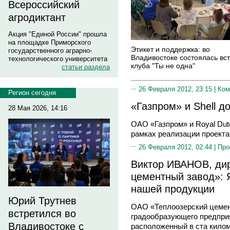
Всероссийский
агродиктант
Акция "Единой России" прошла
на площадке Приморского
Этикет и поддержка: во
государственного аграрно-
Владивостоке состоялась вс
технологического университета
клуба "Ты не одна"
статьи раздела
26 Февраля 2012, 23:15 |
Ком
Регион сегодня
«Газпром» и Shell 
28 Мая 2026, 14:16
ОАО «Газпром» и Royal Dutc
рамках реализации проекта
26 Февраля 2012, 02:44 |
Про
Виктор ИВАНОВ, ди
цементный завод»: 
нашей продукции
Юрий Трутнев
ОАО «Теплоозерский цемен
встретился во
градообразующего предприя
Владивостоке с
расположенный в ста килом