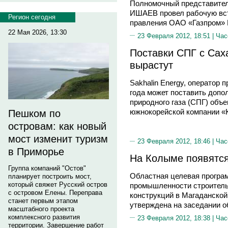
Полномочный представител
ИШАЕВ провел рабочую вст
Регион сегодня
правления ОАО «Газпром
22 Мая 2026, 13:30
23 Февраля 2012, 18:51 |
Час
Поставки СПГ с Са
вырастут
Sakhalin Energy, оператор 
года может поставить допо
природного газа (СПГ) объ
южнокорейской компании «К
Пешком по
островам: как новый
мост изменит туризм
23 Февраля 2012, 18:46 |
Час
в Приморье
На Колыме появятс
Группа компаний "Остов"
Областная целевая програ
планирует построить мост,
который свяжет Русский остров
промышленности строитель
с островом Елены. Переправа
конструкций в Магаданской
станет первым этапом
утверждена на заседании о
масштабного проекта
комплексного развития
23 Февраля 2012, 18:38 |
Час
территории. Завершение работ