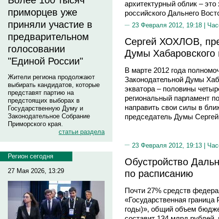
Более 100 тысяч
архитектурный облик – это 
приморцев уже
российского Дальнего Вост
приняли участие в
23 Февраля 2012, 19:18 |
Час
предварительном
Сергей ХОХЛОВ, пр
голосовании
Думы Хабаровского к
"Единой России"
В марте 2012 года полномо
Жители региона продолжают
Законодательной Думы Хаба
выбирать кандидатов, которые
экватора – половины четыре
представят партию на
региональный парламент по
предстоящих выборах в
направить свои силы в бли
Государственную Думу и
Законодательное Собрание
председатель Думы Серге
Приморского края.
статьи раздела
23 Февраля 2012, 19:13 |
Час
Регион сегодня
Обустройство Дальн
27 Мая 2026, 13:29
по расписанию
Почти 27% средств федера
«Государственная граница 
годы)», общий объем бюдж
составит 134 млрд рублей,