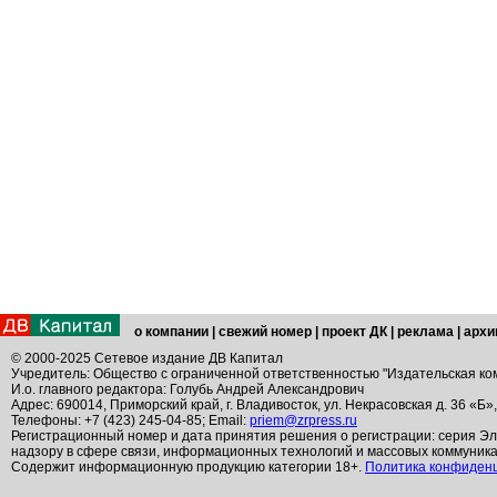
о компании
|
свежий номер
|
проект ДК
|
реклама
|
архи
© 2000-2025 Сетевое издание ДВ Капитал
Учредитель: Общество с ограниченной ответственностью "Издательская ко
И.о. главного редактора: Голубь Андрей Александрович
Адрес: 690014, Приморский край, г. Владивосток, ул. Некрасовская д. 36 «Б»
Телефоны: +7 (423) 245-04-85; Email:
priem@zrpress.ru
Регистрационный номер и дата принятия решения о регистрации: серия Эл
надзору в сфере связи, информационных технологий и массовых коммуник
Содержит информационную продукцию категории 18+.
Политика конфиден