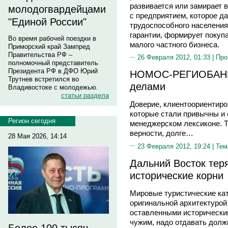
развивается или замирает 
молодогвардейцами
с предприятием, которое 
"Единой России"
трудоспособного населения
гарантии, формирует покупа
Во время рабочей поездки в
малого частного бизнеса.
Приморский край Зампред
Правительства РФ –
26 Февраля 2012, 01:33 |
Про
полномочный представитель
Президента РФ в ДФО Юрий
НОМОС-РЕГИОБАНК:
Трутнев встретился во
делами
Владивостоке с молодежью.
статьи раздела
Доверие, клиентоориентиро
которые стали привычны и 
Регион сегодня
менеджерском лексиконе. Та
верности, долге…
28 Мая 2026, 14:14
23 Февраля 2012, 19:24 |
Тем
Дальний Восток теря
исторические корни
Мировые туристические кат
оригинальной архитектурой
оставленными историческим
чужим, надо отдавать долж