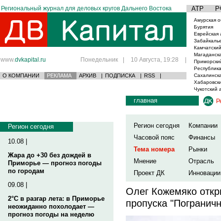
Региональный журнал для деловых кругов Дальнего Востока
АТР
Р
Амурская о
Бурятия
Еврейская 
Забайкаль
Камчатский
Магаданска
www.
dvkapital.ru
Понедельник
|
10 Августа, 19:28
|
Приморски
Республика
О КОМПАНИИ
РЕКЛАМА
АРХИВ
|
ПОДПИСКА
|
RSS
|
Сахалинска
Хабаровски
Чукотский 
главная
Р
Регион сегодня
Компании
Регион сегодня
Часовой пояс
Финансы
10.08 |
Тема номера
Рынки
Жара до +30 без дождей в
Мнение
Отрасль
Приморье — прогноз погоды
по городам
Проект ДК
Инновации
09.08 |
Олег Кожемяко откр
2°C в разгар лета: в Приморье
пропуска "Погранич
неожиданно похолодает —
прогноз погоды на неделю