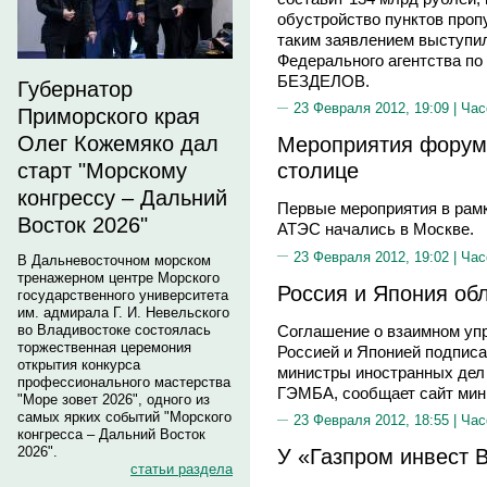
обустройство пунктов проп
таким заявлением выступи
Федерального агентства по
БЕЗДЕЛОВ.
Губернатор
23 Февраля 2012, 19:09 |
Час
Приморского края
Олег Кожемяко дал
Мероприятия форум
столице
старт "Морскому
конгрессу – Дальний
Первые мероприятия в рам
Восток 2026"
АТЭС начались в Москве.
23 Февраля 2012, 19:02 |
Час
В Дальневосточном морском
тренажерном центре Морского
Россия и Япония об
государственного университета
им. адмирала Г. И. Невельского
Соглашение о взаимном уп
во Владивостоке состоялась
торжественная церемония
Россией и Японией подписа
открытия конкурса
министры иностранных дел
профессионального мастерства
ГЭМБА, сообщает сайт мин
"Море зовет 2026", одного из
самых ярких событий "Морского
23 Февраля 2012, 18:55 |
Час
конгресса – Дальний Восток
2026".
У «Газпром инвест 
статьи раздела