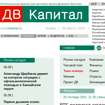
Региональный журнал для деловых кругов Дальнего Востока
АТР
Р
Амурская о
Бурятия
Еврейская 
Забайкаль
Камчатский
Магаданска
www.
dvkapital.ru
Четверг
|
06 Августа, 14:43
|
Приморски
Республика
О КОМПАНИИ
РЕКЛАМА
АРХИВ
|
ПОДПИСКА
|
RSS
|
Сахалинска
Хабаровски
Чукотский 
главная
Р
Регион сегодня
Компании
Регион сегодня
Часовой пояс
Финансы
06.08 |
Тема номера
Рынки
Александр Щербаков держит
Мнение
Отрасль
на контроле ситуацию с
офтальмологической
Проект ДК
Инновации
помощью в Ханкайском
округе
Финансы
05.08 |
20 Октября 2011, 21:20 |
Фин
Первое дыхание осени:
ВТБ подписал согла