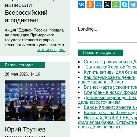
написали
Всероссийский
агродиктант
Loading...
Акция "Единой России" прошла
на площадке Приморского
государственного аграрно-
технологического университета
статьи раздела
Новости раздела
Сфера страхования на Д
Регион сегодня
"Банковский сектор "сп
Купить активы для бизн
28 Мая 2026, 14:16
Как преумножить деньги
инвестиционный счет
Бизнес-карта ускорит п
Сбербанк в новом форм
Денежные переводы без 
дальневосточникам
Банк и Клиент: вместе в
Банки: рост на фоне пад
Николай ДОЛГУШЕВ, уп
филиалом банка "Открытие
свою долю на рынке
Юрий Трутнев