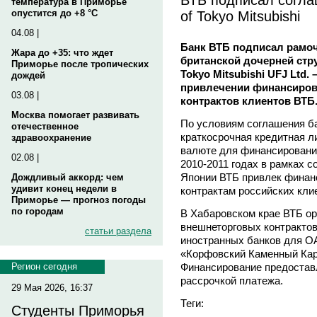
температура в Приморье
of Tokyo Mitsubishi
опустится до +8 °C
04.08 |
Банк ВТБ подписал рамоч
Жара до +35: что ждет
британской дочерней стру
Приморье после тропических
Tokyo Mitsubishi UFJ Ltd.
дождей
привлечении финансиров
03.08 |
контрактов клиентов ВТБ
Москва помогает развивать
По условиям соглашения б
отечественное
краткосрочная кредитная л
здравоохранение
валюте для финансирования
02.08 |
2010-2011 годах в рамках 
Японии ВТБ привлек финанс
Дождливый аккорд: чем
удивит конец недели в
контрактам российских кли
Приморье — прогноз погоды
по городам
В Хабаровском крае ВТБ о
внешнеторговых контрактов
статьи раздела
иностранных банков для О
«Корфовский Каменный Ка
Финансирование предостав
Регион сегодня
рассрочкой платежа.
29 Мая 2026, 16:37
Теги:
Студенты Приморья