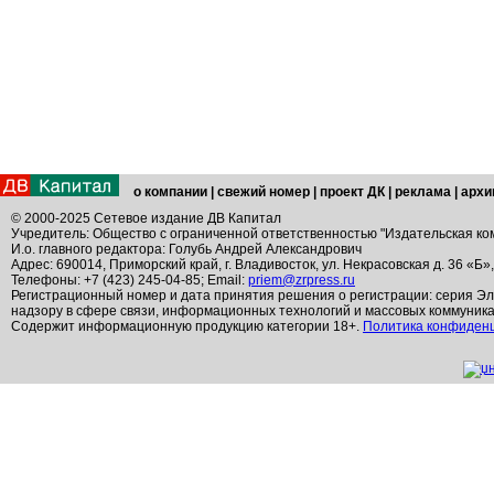
о компании
|
свежий номер
|
проект ДК
|
реклама
|
архи
© 2000-2025 Сетевое издание ДВ Капитал
Учредитель: Общество с ограниченной ответственностью "Издательская ко
И.о. главного редактора: Голубь Андрей Александрович
Адрес: 690014, Приморский край, г. Владивосток, ул. Некрасовская д. 36 «Б»
Телефоны: +7 (423) 245-04-85; Email:
priem@zrpress.ru
Регистрационный номер и дата принятия решения о регистрации: серия Эл
надзору в сфере связи, информационных технологий и массовых коммуник
Содержит информационную продукцию категории 18+.
Политика конфиден