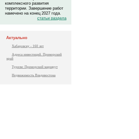
комплексного развития
территории. Завершение работ
намечено на конец 2027 года.
статьи раздела
Актуально
Хабаровску - 160 лет
Адреса инвестиций. Приморский
край
Туризм: Приморский маршрут
Недвижимость Владивостока