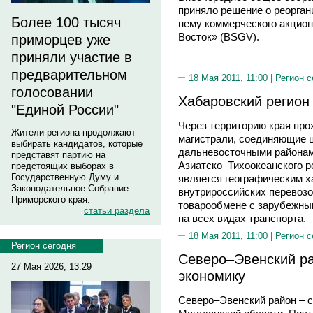
приняло решение о реорган
Более 100 тысяч
нему коммерческого акцион
Восток» (BSGV).
приморцев уже
приняли участие в
предварительном
18 Мая 2011, 11:00 |
Регион с
голосовании
Хабаровский регион
"Единой России"
Через территорию края пр
Жители региона продолжают
магистрали, соединяющие ц
выбирать кандидатов, которые
дальневосточными районам
представят партию на
Азиатско–Тихоокеанского ре
предстоящих выборах в
Государственную Думу и
является географическим х
Законодательное Собрание
внутрироссийских перевозок
Приморского края.
товарообмене с зарубежны
статьи раздела
на всех видах транспорта.
18 Мая 2011, 11:00 |
Регион с
Регион сегодня
Северо–Эвенский р
27 Мая 2026, 13:29
экономику
Северо–Эвенский район – 