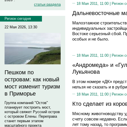
18 Мая 2011, 11:00 |
Регион с
статьи раздела
Дальневосточные м
Регион сегодня
Малоэтажное строительств
22 Мая 2026, 13:30
индивидуальных застройщи
Востоке серьезный сбой. П
особых и не было.
18 Мая 2011, 11:00 |
Регион с
«Андромеда» и «Гу
Лукьянова
Пешком по
островам: как новый
В этом номере «ДК» предст
мост изменит туризм
нельзя не сказать и в рубр
в Приморье
18 Мая 2011, 11:00 |
Регион с
Кто сделает из коро
Группа компаний "Остов"
планирует построить мост,
который свяжет Русский остров
Мясному животноводству у
с островом Елены. Переправа
счету совсем недавно. Есл
станет первым этапом
лет тому назад, то програм
масштабного проекта