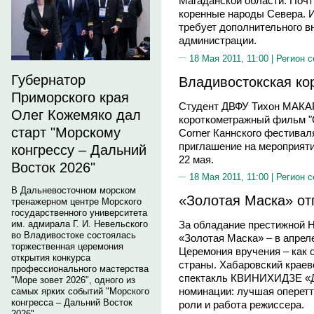
Магаданской области. Почт
коренные народы Севера. И
требует дополнительного в
администрации.
18 Мая 2011, 11:00 |
Регион с
Губернатор
Владивостокская ко
Приморского края
Студент ДВФУ Тихон МАКАР
Олег Кожемяко дал
короткометражный фильм "О
старт "Морскому
Corner Каннского фестивал
приглашение на мероприятие
конгрессу – Дальний
22 мая.
Восток 2026"
18 Мая 2011, 11:00 |
Регион с
В Дальневосточном морском
«Золотая Маска» от
тренажерном центре Морского
государственного университета
им. адмирала Г. И. Невельского
За обладание престижной 
во Владивостоке состоялась
«Золотая Маска» – в апрел
торжественная церемония
Церемония вручения – как 
открытия конкурса
страны. Хабаровский крае
профессионального мастерства
спектакль КВИНИХИДЗЕ «Дв
"Море зовет 2026", одного из
номинации: лучшая оперетт
самых ярких событий "Морского
конгресса – Дальний Восток
роли и работа режиссера.
2026".