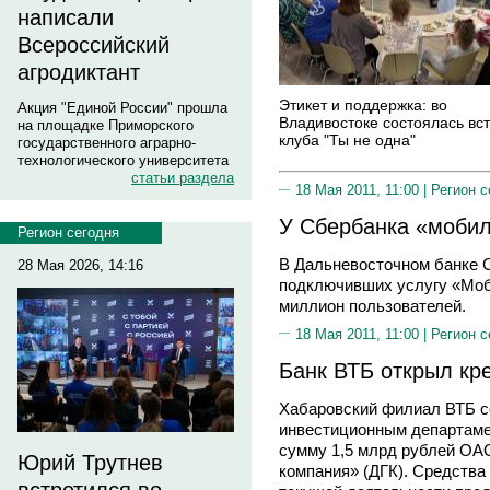
написали
Всероссийский
агродиктант
Этикет и поддержка: во
Акция "Единой России" прошла
Владивостоке состоялась вс
на площадке Приморского
клуба "Ты не одна"
государственного аграрно-
технологического университета
статьи раздела
18 Мая 2011, 11:00 |
Регион с
У Сбербанка «моби
Регион сегодня
В Дальневосточном банке С
28 Мая 2026, 14:16
подключивших услугу «Моб
миллион пользователей.
18 Мая 2011, 11:00 |
Регион с
Банк ВТБ открыл кр
Хабаровский филиал ВТБ с
инвестиционным департаме
сумму 1,5 млрд рублей ОА
Юрий Трутнев
компания» (ДГК). Средства