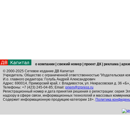
о компании
|
свежий номер
|
проект ДК
|
реклама
|
архи
© 2000-2025 Сетевое издание ДВ Капитал
Учредитель: Общество с ограниченной ответственностью "Издательская ко
И.о. главного редактора: Голубь Андрей Александрович
Адрес: 690014, Приморский край, г. Владивосток, ул. Некрасовская д. 36 «Б»
Телефоны: +7 (423) 245-04-85; Email:
priem@zrpress.ru
Регистрационный номер и дата принятия решения о регистрации: серия Эл
надзору в сфере связи, информационных технологий и массовых коммуник
Содержит информационную продукцию категории 18+.
Политика конфиден