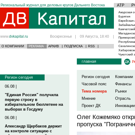
Региональный журнал для деловых кругов Дальнего Востока
АТР
Р
Амурская о
Бурятия
Еврейская 
Забайкаль
Камчатский
Магаданска
www.
dvkapital.ru
Воскресенье
|
09 Августа, 18:40
|
Приморски
Республика
О КОМПАНИИ
РЕКЛАМА
АРХИВ
|
ПОДПИСКА
|
RSS
|
Сахалинска
Хабаровски
Чукотский 
главная
Р
Регион сегодня
Компании
Регион сегодня
Часовой пояс
Финансы
06.08 |
Тема номера
Рынки
"Единая Россия" получила
Мнение
Отрасль
первую строку в
избирательном бюллетене на
Проект ДК
Инновации
выборах в Госдуму
Олег Кожемяко откр
06.08 |
пропуска "Погранич
Александр Щербаков держит
на контроле ситуацию с