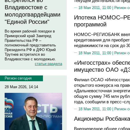
встретился во
текущей деятельности пред
Владивостоке с
18 Мая 2011, 11:00 |
Регион с
молодогвардейцами
Ипотека НОМОС–РЕ
"Единой России"
программой
Во время рабочей поездки в
НОМОС–РЕГИОБАНК ввел н
Приморский край Зампред
кредитования для приобрет
Правительства РФ –
полномочный представитель
недвижимости на срок до 30
Президента РФ в ДФО Юрий
18 Мая 2011, 11:00 |
Регион с
Трутнев встретился во
Владивостоке с молодежью.
«Ингосстрах» обесп
статьи раздела
имущество ОАО «Д
Регион сегодня
Филиал ОСАО «Ингосстрах»
открытого конкурса на пра
28 Мая 2026, 14:14
«Дальневосточная энергети
общую сумму 745 млн рубле
года, сообщили в пресс–с
18 Мая 2011, 11:00 |
Регион с
Акционеры Росбанка
Внеочередное общее собра