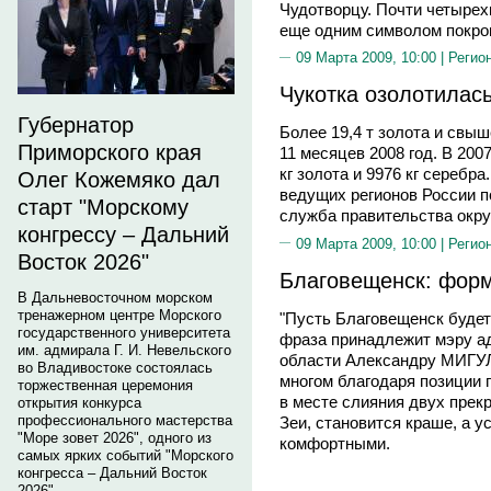
Чудотворцу. Почти четыре
еще одним символом покров
09 Марта 2009, 10:00 |
Регио
Чукотка озолотилас
Губернатор
Более 19,4 т золота и свыш
Приморского края
11 месяцев 2008 год. В 200
кг золота и 9976 кг серебр
Олег Кожемяко дал
ведущих регионов России п
старт "Морскому
служба правительства окру
конгрессу – Дальний
09 Марта 2009, 10:00 |
Регио
Восток 2026"
Благовещенск: форм
В Дальневосточном морском
тренажерном центре Морского
"Пусть Благовещенск будет 
государственного университета
фраза принадлежит мэру а
им. адмирала Г. И. Невельского
области Александру МИГУЛЕ
во Владивостоке состоялась
многом благодаря позиции 
торжественная церемония
в месте слияния двух прек
открытия конкурса
профессионального мастерства
Зеи, становится краше, а у
"Море зовет 2026", одного из
комфортными.
самых ярких событий "Морского
конгресса – Дальний Восток
2026".