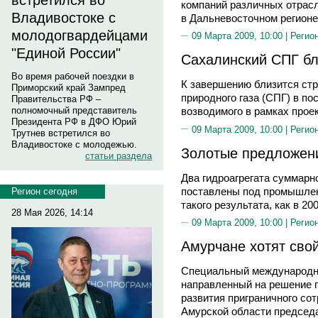
встретился во
компаний различных отрасл
Владивостоке с
в Дальневосточном регионе
молодогвардейцами
09 Марта 2009, 10:00 |
Регио
"Единой России"
Сахалинский СПГ бл
Во время рабочей поездки в
К завершению близится ст
Приморский край Зампред
природного газа (СПГ) в по
Правительства РФ –
полномочный представитель
возводимого в рамках проек
Президента РФ в ДФО Юрий
09 Марта 2009, 10:00 |
Регио
Трутнев встретился во
Владивостоке с молодежью.
Золотые предложен
статьи раздела
Два гидроагрегата суммар
поставлены под промышлен
Регион сегодня
такого результата, как в 20
28 Мая 2026, 14:14
09 Марта 2009, 10:00 |
Регио
Амурчане хотят сво
Специальный международн
направленный на решение 
развития приграничного сот
Амурской области председа