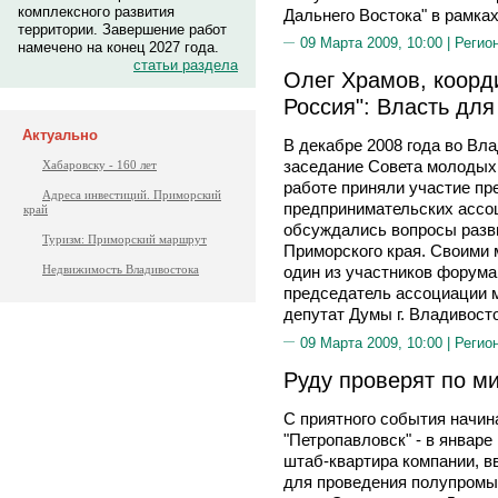
комплексного развития
Дальнего Востока" в рамках
территории. Завершение работ
09 Марта 2009, 10:00 |
Регио
намечено на конец 2027 года.
статьи раздела
Олег Храмов, коор
Россия": Власть для
Актуально
В декабре 2008 года во Вл
заседание Совета молодых
Хабаровску - 160 лет
работе приняли участие пр
Адреса инвестиций. Приморский
предпринимательских ассо
край
обсуждались вопросы разв
Туризм: Приморский маршрут
Приморского края. Своими 
Недвижимость Владивостока
один из участников форума
председатель ассоциации 
депутат Думы г. Владивос
09 Марта 2009, 10:00 |
Регио
Руду проверят по м
С приятного события начин
"Петропавловск" - в январе
штаб-квартира компании, в
для проведения полупром