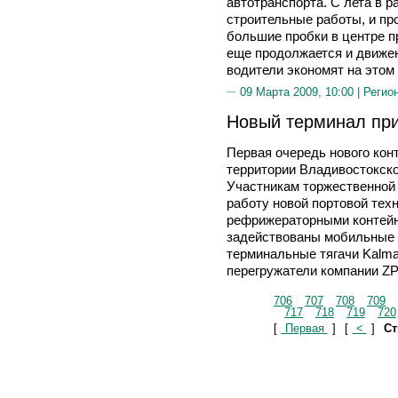
автотранспорта. С лета в 
строительные работы, и пр
большие пробки в центре п
еще продолжается и движен
водители экономят на этом 
09 Марта 2009, 10:00 |
Регио
Новый терминал пр
Первая очередь нового кон
территории Владивостокског
Участникам торжественной
работу новой портовой техн
рефрижераторными контейн
задействованы мобильные к
терминальные тягачи Kalma
перегружатели компании Z
706
707
708
709
717
718
719
720
[
Первая
]
[
<
]
Ст