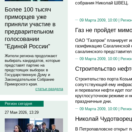
собрания Николай ШВЕЦ.
Более 100 тысяч
приморцев уже
09 Марта 2009, 10:00 |
Регио
приняли участие в
Газ не пройдет мим
предварительном
голосовании
ОАО "Газпром" планирует и
"Единой России"
газификацию Сахалинской 
сахалинского представите
Жители региона продолжают
09 Марта 2009, 10:00 |
Регио
выбирать кандидатов, которые
представят партию на
Строительство нефт
предстоящих выборах в
Государственную Думу и
Строительство порта Козьм
Законодательное Собрание
Приморского края.
сопутствующей ему инфрас
статьи раздела
и перевалки нефти идет по
круглосуточном режиме и н
праздничные дни.
Регион сегодня
09 Марта 2009, 10:00 |
Регио
27 Мая 2026, 13:29
Николай Чудотворец
В Петропавловске открыт 