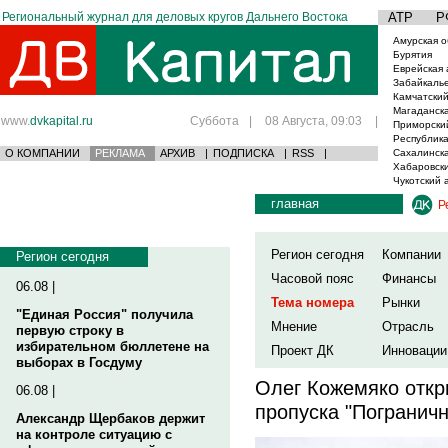
Региональный журнал для деловых кругов Дальнего Востока
АТР
Р
Амурская о
Бурятия
Еврейская 
Забайкаль
Камчатский
Магаданска
www.
dvkapital.ru
Суббота
|
08 Августа, 09:03
|
Приморски
Республика
О КОМПАНИИ
РЕКЛАМА
АРХИВ
|
ПОДПИСКА
|
RSS
|
Сахалинска
Хабаровски
Чукотский 
главная
Р
Регион сегодня
Компании
Регион сегодня
Часовой пояс
Финансы
06.08 |
Тема номера
Рынки
"Единая Россия" получила
Мнение
Отрасль
первую строку в
избирательном бюллетене на
Проект ДК
Инновации
выборах в Госдуму
Олег Кожемяко откр
06.08 |
пропуска "Погранич
Александр Щербаков держит
на контроле ситуацию с