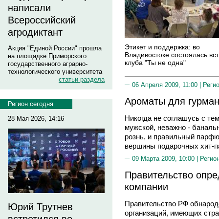
написали
Всероссийский
агродиктант
Этикет и поддержка: во
Акция "Единой России" прошла
Владивостоке состоялась вс
на площадке Приморского
клуба "Ты не одна"
государственного аграрно-
технологического университета
статьи раздела
06 Апреля 2009, 11:00 |
Реги
Ароматы для гурма
Регион сегодня
Никогда не соглашусь с тем
28 Мая 2026, 14:16
мужской, неважно - банал
рознь, и правильный парфю
вершины подарочных хит-п
09 Марта 2009, 10:00 |
Регио
Правительство опр
компании
Правительство РФ обнарод
Юрий Трутнев
организаций, имеющих стра