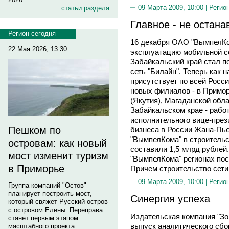
09 Марта 2009, 10:00 |
Регио
статьи раздела
Главное - не остан
Регион сегодня
16 декабря ОАО "ВымпелКо
22 Мая 2026, 13:30
эксплуатацию мобильной се
Забайкальский край стал п
сеть "Билайн". Теперь как
присутствует по всей Росс
новых филиалов - в Примор
(Якутия), Магаданской обл
Забайкальском крае - рабо
исполнительного вице-пре
Пешком по
бизнеса в России Жана-П
"ВымпелКома" в строительс
островам: как новый
составили 1,5 млрд рублей
мост изменит туризм
"ВымпелКома" регионах пос
в Приморье
Причем строительство сети
09 Марта 2009, 10:00 |
Регио
Группа компаний "Остов"
планирует построить мост,
Синергия успеха
который свяжет Русский остров
с островом Елены. Переправа
Издательская компания "Зо
станет первым этапом
выпуск аналитического сбо
масштабного проекта