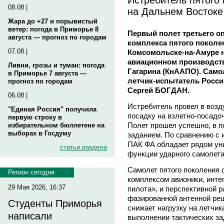
08.08 |
на Дальнем Востоке
Жара до +27 и порывистый
ветер: погода в Приморье 8
Первый полет третьего о
августа — прогноз по городам
комплекса пятого поколе
07.08 |
Комсомольске-на-Амуре 
авиационном производст
Ливни, грозы и туман: погода
Гагарина (КнААПО). Сам
в Приморье 7 августа —
летчик-испытатель Росси
прогноз по городам
Сергей БОГДАН.
06.08 |
Истребитель провел в возд
"Единая Россия" получила
посадку на взлетно-посадо
первую строку в
Полет прошел успешно, в п
избирательном бюллетене на
выборах в Госдуму
заданием. По сравнению с
ПАК ФА обладает рядом уни
статьи раздела
функции ударного самолета
Самолет пятого поколения
Регион сегодня
комплексом авионики, инт
29 Мая 2026, 16:37
пилота», и перспективной 
фазированной антенной реш
Студенты Приморья
снижает нагрузку на летчик
написали
выполнении тактических за