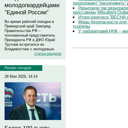
продолжают "раскачивать" 
молодогвардейцами
Разыграли так разыграл
"Единой России"
кроссоверы Mitsubishi Outla
Итоги конкурса "ВЕСНА 
Меры безопасности для 
Во время рабочей поездки в
усилены
Приморский край Зампред
У лабораторий ННК – же
Правительства РФ –
полномочный представитель
Президента РФ в ДФО Юрий
Трутнев встретился во
Владивостоке с молодежью.
статьи раздела
Регион сегодня
28 Мая 2026, 14:14