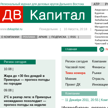
Региональный журнал для деловых кругов Дальнего Востока
АТР
Р
Амурская о
Бурятия
Еврейская 
Забайкаль
Камчатский
Магаданска
www.
dvkapital.ru
Понедельник
|
10 Августа, 20:18
|
Приморски
Республика
О КОМПАНИИ
РЕКЛАМА
АРХИВ
|
ПОДПИСКА
|
RSS
|
Сахалинска
Хабаровски
Чукотский 
главная
Р
Регион сегодня
Компании
Регион сегодня
Часовой пояс
Финансы
10.08 |
Тема номера
Рынки
Жара до +30 без дождей в
Мнение
Отрасль
Приморье — прогноз погоды
по городам
Проект ДК
Инновации
09.08 |
Компании
2°C в разгар лета: в Приморье
11 Декабря 2011, 20:55 |
Ком
неожиданно похолодает —
прогноз погоды на неделю
Истребитель пятого