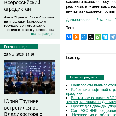
самолета позволяет осуще
Всероссийский
реального времени как с н
агродиктант
внутри авиационной группы
Акция "Единой России" прошла
Дальневосточный капитал 
на площадке Приморского
государственного аграрно-
Теги:
технологического университета
статьи раздела
Регион сегодня
28 Мая 2026, 14:16
Loading...
Новости раздела
Нацпроекты выливаются 
Работники нефтяной отр
праздник
В штатном режиме: АЗС 
Юрий Трутнев
землетрясениям на Дальне
Проект для дважды упо
встретился во
Сеть АЗС ННК поздравил
Владивостоке с
"Независимо от обстоят