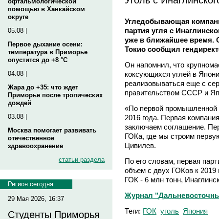
офтальмологической
помощью в Ханкайском
округе
Угледобывающая компани
партия угля с Инаглинск
05.08 |
уже в ближайшее время. О
Первое дыхание осени:
Токио сообщил гендирек
температура в Приморье
опустится до +8 °C
Он напомнил, что крупном
коксующихся углей в Япон
04.08 |
реализовываться еще с сер
Жара до +35: что ждет
правительством СССР и Яп
Приморье после тропических
дождей
«По первой промышленной 
03.08 |
2016 года. Первая компания
заключаем соглашение. Пер
Москва помогает развивать
ГОКа, где мы строим перву
отечественное
Цивилев.
здравоохранение
статьи раздела
По его словам, первая парт
объем с двух ГОКов к 2019 
ГОК - 6 млн тонн, Инаглинск
Регион сегодня
Журнал "Дальневосточный
29 Мая 2026, 16:37
Теги:
ГОК
уголь
Япония
Студенты Приморья