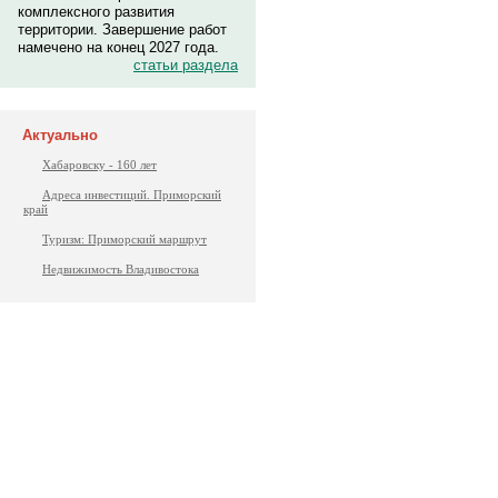
комплексного развития
территории. Завершение работ
намечено на конец 2027 года.
статьи раздела
Актуально
Хабаровску - 160 лет
Адреса инвестиций. Приморский
край
Туризм: Приморский маршрут
Недвижимость Владивостока