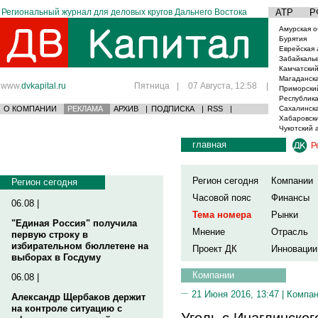
Региональный журнал для деловых кругов Дальнего Востока
АТР
Р
Амурская о
Бурятия
Еврейская 
Забайкаль
Камчатский
Магаданска
www.
dvkapital.ru
Пятница
|
07 Августа, 12:58
|
Приморски
Республика
О КОМПАНИИ
РЕКЛАМА
АРХИВ
|
ПОДПИСКА
|
RSS
|
Сахалинска
Хабаровски
Чукотский 
главная
Р
Регион сегодня
Компании
Регион сегодня
Часовой пояс
Финансы
06.08 |
Тема номера
Рынки
"Единая Россия" получила
Мнение
Отрасль
первую строку в
избирательном бюллетене на
Проект ДК
Инновации
выборах в Госдуму
Компании
06.08 |
21 Июня 2016, 13:47 |
Компа
Александр Щербаков держит
на контроле ситуацию с
Уголь с Инаглинско