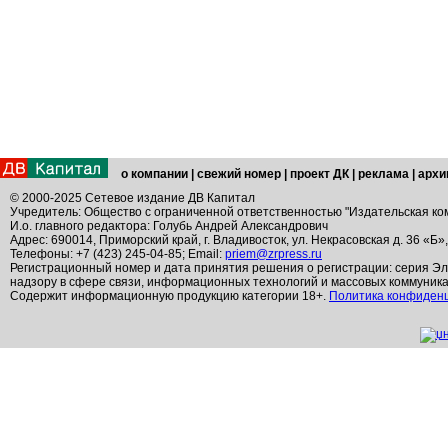
о компании
|
свежий номер
|
проект ДК
|
реклама
|
архи
© 2000-2025 Сетевое издание ДВ Капитал
Учредитель: Общество с ограниченной ответственностью "Издательская ко
И.о. главного редактора: Голубь Андрей Александрович
Адрес: 690014, Приморский край, г. Владивосток, ул. Некрасовская д. 36 «Б»
Телефоны: +7 (423) 245-04-85; Email:
priem@zrpress.ru
Регистрационный номер и дата принятия решения о регистрации: серия Эл
надзору в сфере связи, информационных технологий и массовых коммуник
Содержит информационную продукцию категории 18+.
Политика конфиден