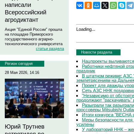
написали
Всероссийский
агродиктант
Loading...
Акция "Единой России" прошла
на площадке Приморского
государственного аграрно-
технологического университета
статьи раздела
Новости раздела
Нацпроекты выливаются 
Регион сегодня
Работники нефтяной отр
праздник
28 Мая 2026, 14:16
В штатном режиме: АЗС 
землетрясениям на Дальне
Проект для дважды упо
Сеть АЗС ННК поздравил
"Независимо от обстоят
продолжают "раскачивать" 
Разыграли так разыграл
кроссоверы Mitsubishi Outla
Итоги конкурса "ВЕСНА 
Меры безопасности для 
усилены
Юрий Трутнев
У лабораторий ННК – же