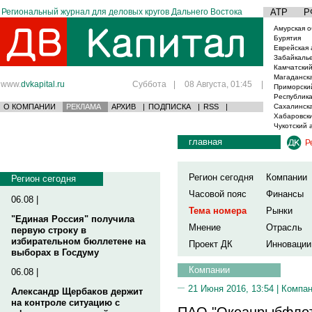
Региональный журнал для деловых кругов Дальнего Востока
АТР
Р
Амурская о
Бурятия
Еврейская 
Забайкаль
Камчатский
Магаданска
www.
dvkapital.ru
Суббота
|
08 Августа, 01:45
|
Приморски
Республика
О КОМПАНИИ
РЕКЛАМА
АРХИВ
|
ПОДПИСКА
|
RSS
|
Сахалинска
Хабаровски
Чукотский 
главная
Р
Регион сегодня
Компании
Регион сегодня
Часовой пояс
Финансы
06.08 |
Тема номера
Рынки
"Единая Россия" получила
Мнение
Отрасль
первую строку в
избирательном бюллетене на
Проект ДК
Инновации
выборах в Госдуму
Компании
06.08 |
21 Июня 2016, 13:54 |
Компа
Александр Щербаков держит
на контроле ситуацию с
ПАО "Океанрыбфлот"