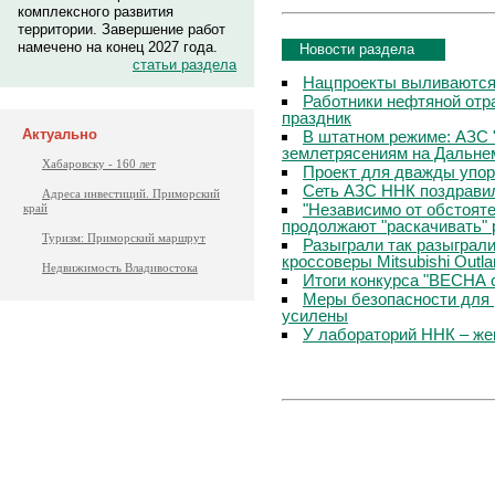
комплексного развития
территории. Завершение работ
намечено на конец 2027 года.
Новости раздела
статьи раздела
Нацпроекты выливаются 
Работники нефтяной отр
праздник
Актуально
В штатном режиме: АЗС 
землетрясениям на Дальне
Хабаровску - 160 лет
Проект для дважды упо
Сеть АЗС ННК поздравил
Адреса инвестиций. Приморский
"Независимо от обстоят
край
продолжают "раскачивать" 
Туризм: Приморский маршрут
Разыграли так разыграл
кроссоверы Mitsubishi Outla
Недвижимость Владивостока
Итоги конкурса "ВЕСНА 
Меры безопасности для 
усилены
У лабораторий ННК – же