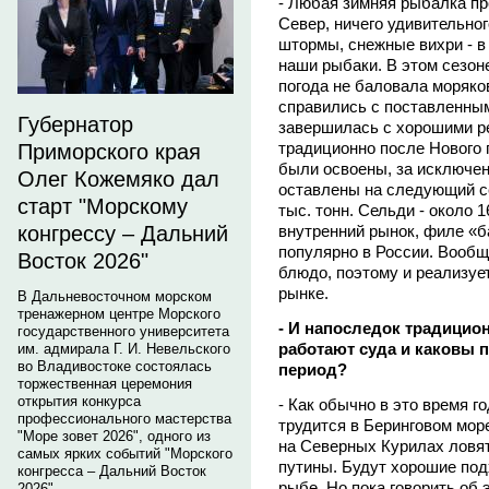
- Любая зимняя рыбалка пр
Север, ничего удивительног
штормы, снежные вихри - в
наши рыбаки. В этом сезон
погода не баловала моряков
справились с поставленным
Губернатор
завершилась с хорошими р
традиционно после Нового г
Приморского края
были освоены, за исключен
Олег Кожемяко дал
оставлены на следующий с
старт "Морскому
тыс. тонн. Сельди - около 
внутренний рынок, филе «б
конгрессу – Дальний
популярно в России. Вообщ
Восток 2026"
блюдо, поэтому и реализуе
рынке.
В Дальневосточном морском
тренажерном центре Морского
- И напоследок традицио
государственного университета
работают суда и каковы 
им. адмирала Г. И. Невельского
во Владивостоке состоялась
период?
торжественная церемония
открытия конкурса
- Как обычно в это время г
профессионального мастерства
трудится в Беринговом мор
"Море зовет 2026", одного из
на Северных Курилах ловя
самых ярких событий "Морского
путины. Будут хорошие под
конгресса – Дальний Восток
рыбе. Но пока говорить об 
2026".