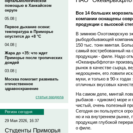
офтальмологической
помощью в Ханкайском
округе
Все 14 больших морозил
компании оснащены совр
05.08 |
продукции с высокой сте
Первое дыхание осени:
температура в Приморье
В зимнюю Охотоморскую эк
опустится до +8 °C
рыбодобывающей компани
150 тыс. тонн минтая. Бол
04.08 |
самый востребованный на 
Жара до +35: что ждет
продукции - филе. Надо отм
Приморье после тропических
«Океанрыбфлота» производ
дождей
рынок в качестве сырца, в
03.08 |
недооценен, его ловили ис
муки, и только в 90-х годах
Москва помогает развивать
отечественное
отличных вкусовых качеств
здравоохранение
На самом деле, минтай лови
статьи раздела
рыбаков - «диком») море и 
чистый, очень полезный пр
Сегодня он пользуется огр
Регион сегодня
но и на внутреннем рынке,
29 Мая 2026, 16:37
продукция глубокой перераб
о филе.
Студенты Приморья