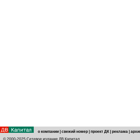
о компании
|
свежий номер
|
проект ДК
|
реклама
|
архи
© 2000-2025 Сетевое издание ДВ Капитал