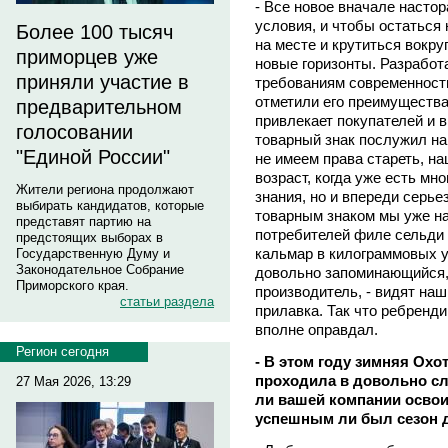
- Все новое вначале настор
условия, и чтобы остаться 
Более 100 тысяч
на месте и крутиться вокру
приморцев уже
новые горизонты. Разработ
приняли участие в
требованиям современности
отметили его преимущества
предварительном
привлекает покупателей и в
голосовании
товарный знак послужил нам
"Единой России"
не имеем права стареть, на
возраст, когда уже есть мн
Жители региона продолжают
знания, но и впереди серь
выбирать кандидатов, которые
товарным знаком мы уже н
представят партию на
потребителей филе сельди
предстоящих выборах в
кальмар в килограммовых у
Государственную Думу и
Законодательное Собрание
довольно запоминающийся, 
Приморского края.
производитель, - видят наш
статьи раздела
прилавка. Так что ребренди
вполне оправдал.
Регион сегодня
- В этом году зимняя Ох
проходила в довольно с
27 Мая 2026, 13:29
ли вашей компании освои
успешным ли был сезон 