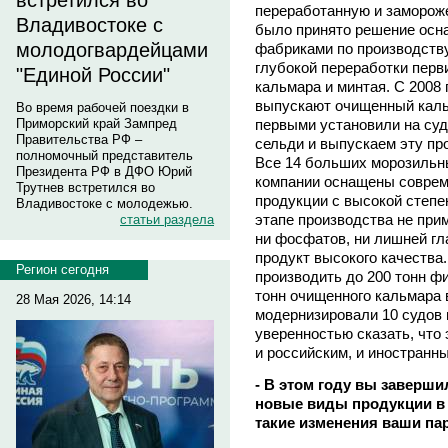
встретился во
переработанную и замороже
Владивостоке с
было принято решение осн
молодогвардейцами
фабриками по производству
глубокой переработки перв
"Единой России"
кальмара и минтая. С 2008
выпускают очищенный каль
Во время рабочей поездки в
первыми установили на суд
Приморский край Зампред
Правительства РФ –
сельди и выпускаем эту п
полномочный представитель
Все 14 больших морозильн
Президента РФ в ДФО Юрий
компании оснащены соврем
Трутнев встретился во
продукции с высокой степе
Владивостоке с молодежью.
этапе производства не при
статьи раздела
ни фосфатов, ни лишней гл
продукт высокого качества
Регион сегодня
производить до 200 тонн фи
тонн очищенного кальмара в
28 Мая 2026, 14:14
модернизировали 10 судов 
уверенностью сказать, что
и российским, и иностранн
- В этом году вы заверши
новые виды продукции в 
такие изменения ваши па