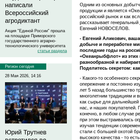
написали
Одним из основных добытчи
продукции и является «Оке
Всероссийский
российский рынок и как всл
агродиктант
рассказывает генеральны
Евгений НОВОСЕЛОВ.
Акция "Единой России" прошла
на площадке Приморского
- Евгений Аликович, ваш
государственного аграрно-
добыче и переработке мин
технологического университета
последние годы на росс
статьи раздела
«Океанрыбфлот» из этих 
разнообразной и набирае
Регион сегодня
Поделитесь секретом: как
28 Мая 2026, 14:16
- Какого-то особенного сек
опережение и постоянно из
лет 5 назад большинство 
многолетним традициям и 
как сырье для дальнейшей 
нас, и наших покупателей. 
конечно, в любом случае ре
при этом выстраивались ог
изучая тенденции современ
стали с большей охотой бр
Юрий Трутнев
высокого качества - то ест