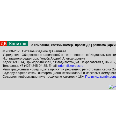
о компании
|
свежий номер
|
проект ДК
|
реклама
|
архи
© 2000-2025 Сетевое издание ДВ Капитал
Учредитель: Общество с ограниченной ответственностью "Издательская ко
И.о. главного редактора: Голубь Андрей Александрович
Адрес: 690014, Приморский край, г. Владивосток, ул. Некрасовская д. 36 «Б»
Телефоны: +7 (423) 245-04-85; Email:
priem@zrpress.ru
Регистрационный номер и дата принятия решения о регистрации: серия Эл
надзору в сфере связи, информационных технологий и массовых коммуник
Содержит информационную продукцию категории 18+.
Политика конфиден