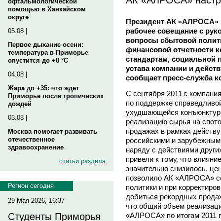
офтальмологической
помощью в Ханкайском
округе
Президент АК «АЛРОСА» 
рабочее совещание с рук
05.08 |
вопросы сбытовой полити
Первое дыхание осени:
финансовой отчетности 
температура в Приморье
стандартам, социальной
опустится до +8 °C
устава компании и дейст
04.08 |
сообщает пресс-служба к
Жара до +35: что ждет
С сентября 2011 г. компан
Приморье после тропических
по поддержке справедливой
дождей
ухудшающейся конъюнктур
03.08 |
реализацию сырья на спот
продажах в рамках действ
Москва помогает развивать
отечественное
российскими и зарубежным
здравоохранение
наряду с действиями друг
привели к тому, что влияни
статьи раздела
значительно снизилось, це
позволило АК «АЛРОСА» со
Регион сегодня
политики и при корректиро
добиться рекордных продаж
29 Мая 2026, 16:37
что общий объем реализаци
«АЛРОСА» по итогам 2011 г
Студенты Приморья