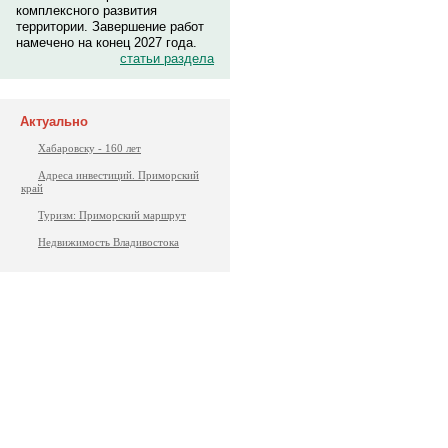
комплексного развития
территории. Завершение работ
намечено на конец 2027 года.
статьи раздела
Актуально
Хабаровску - 160 лет
Адреса инвестиций. Приморский
край
Туризм: Приморский маршрут
Недвижимость Владивостока