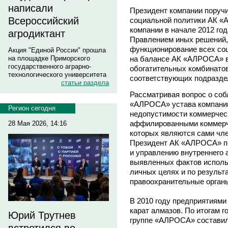
написали
Президент компании поручи
Всероссийский
социальной политики АК «
компании в начале 2012 год
агродиктант
Правлением иных решений,
функционирование всех со
Акция "Единой России" прошла
на балансе АК «АЛРОСА» в 
на площадке Приморского
государственного аграрно-
обогатительных комбинатов
технологического университета
соответствующих подразде
статьи раздела
Рассматривая вопрос о со
«АЛРОСА» устава компании
Регион сегодня
недопустимости коммерчес
аффилированными коммерч
28 Мая 2026, 14:16
которых являются сами чл
Президент АК «АЛРОСА» по
и управлению внутреннего 
выявленных фактов исполь
личных целях и по результ
правоохранительные орган
В 2010 году предприятиям
карат алмазов. По итогам 
Юрий Трутнев
группе «АЛРОСА» составил