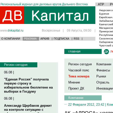
Региональный журнал для деловых кругов Дальнего Востока
АТР
Р
Амурская о
Бурятия
Еврейская 
Забайкаль
Камчатский
Магаданска
www.
dvkapital.ru
Воскресенье
|
09 Августа, 09:00
|
Приморски
Республика
О КОМПАНИИ
РЕКЛАМА
АРХИВ
|
ПОДПИСКА
|
RSS
|
Сахалинска
Хабаровски
Чукотский 
главная
Р
Регион сегодня
Компании
Регион сегодня
Часовой пояс
Финансы
06.08 |
Тема номера
Рынки
"Единая Россия" получила
Мнение
Отрасль
первую строку в
избирательном бюллетене на
Проект ДК
Инновации
выборах в Госдуму
Компании
06.08 |
22 Февраля 2012, 23:42 |
Ком
Александр Щербаков держит
на контроле ситуацию с
АК «АЛРОСА» настр