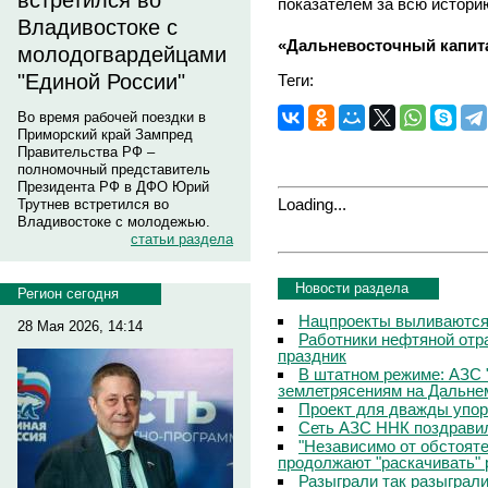
встретился во
показателем за всю истори
Владивостоке с
«Дальневосточный капит
молодогвардейцами
"Единой России"
Теги:
Во время рабочей поездки в
Приморский край Зампред
Правительства РФ –
полномочный представитель
Президента РФ в ДФО Юрий
Loading...
Трутнев встретился во
Владивостоке с молодежью.
статьи раздела
Новости раздела
Регион сегодня
Нацпроекты выливаются 
28 Мая 2026, 14:14
Работники нефтяной отр
праздник
В штатном режиме: АЗС 
землетрясениям на Дальне
Проект для дважды упо
Сеть АЗС ННК поздравил
"Независимо от обстоят
продолжают "раскачивать" 
Разыграли так разыграл