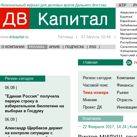
Региональный журнал для деловых кругов Дальнего Востока
АТР
Р
Амурская о
Бурятия
Еврейская 
Забайкаль
Камчатский
Магаданска
www.
dvkapital.ru
Пятница
|
07 Августа, 02:49
|
Приморски
Республика
О КОМПАНИИ
РЕКЛАМА
АРХИВ
|
ПОДПИСКА
|
RSS
|
Сахалинска
Хабаровски
Чукотский 
главная
Р
Регион сегодня
Компании
Регион сегодня
Часовой пояс
Финансы
06.08 |
Тема номера
Рынки
"Единая Россия" получила
Мнение
Отрасль
первую строку в
избирательном бюллетене на
Проект ДК
Инновации
выборах в Госдуму
Компании
06.08 |
22 Февраля 2017, 14:24 |
Ком
Александр Щербаков держит
на контроле ситуацию с
Виктор МИЛУШ, ген