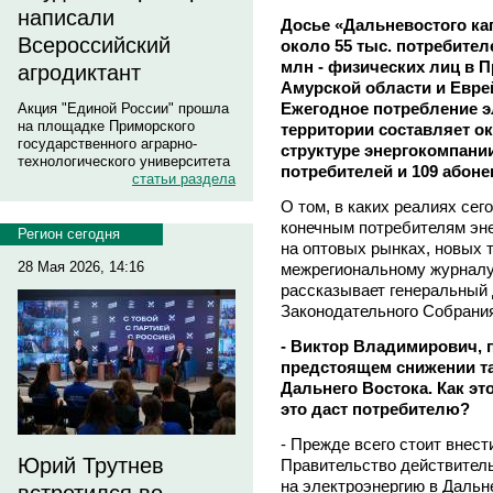
написали
Досье «Дальневостого кап
Всероссийский
около 55 тыс. потребител
млн - физических лиц в 
агродиктант
Амурской области и Евре
Ежегодное потребление э
Акция "Единой России" прошла
на площадке Приморского
территории составляет ок
государственного аграрно-
структуре энергокомпани
технологического университета
потребителей и 109 абоне
статьи раздела
О том, в каких реалиях сег
конечным потребителям эне
Регион сегодня
на оптовых рынках, новых 
28 Мая 2026, 14:16
межрегиональному журналу
рассказывает генеральный
Законодательного Собрани
- Виктор Владимирович, 
предстоящем снижении т
Дальнего Востока. Как эт
это даст потребителю?
- Прежде всего стоит внест
Юрий Трутнев
Правительство действител
на электроэнергию в Дальн