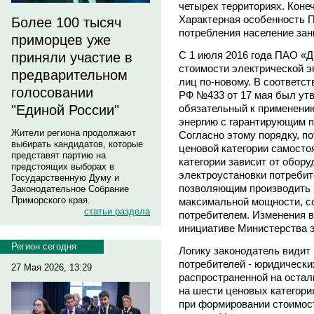
четырех территориях. Конеч
Характерная особенность П
Более 100 тысяч
потребления население зан
приморцев уже
С 1 июля 2016 года ПАО «
приняли участие в
стоимости электрической э
предварительном
лиц по-новому. В соответс
голосовании
РФ №433 от 17 мая был ут
обязательный к применению
"Единой России"
энергию с гарантирующим 
Жители региона продолжают
Согласно этому порядку, п
выбирать кандидатов, которые
ценовой категории самосто
представят партию на
категории зависит от обор
предстоящих выборах в
электроустановки потребит
Государственную Думу и
позволяющим производить п
Законодательное Собрание
Приморского края.
максимальной мощности, со
статьи раздела
потребителем. Изменения в
инициативе Министерства э
Регион сегодня
Логику законодатель видит
потребителей - юридически
27 Мая 2026, 13:29
распространенной на остал
на шести ценовых категори
при формировании стоимост