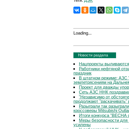
Теги:
ДЭК
Loading...
Новости раздела
Нацпроекты выливаются 
Работники нефтяной отр
праздник
В штатном режиме: АЗС 
землетрясениям на Дальне
Проект для дважды упо
Сеть АЗС ННК поздравил
"Независимо от обстоят
продолжают "раскачивать" 
Разыграли так разыграл
кроссоверы Mitsubishi Outla
Итоги конкурса "ВЕСНА 
Меры безопасности для 
усилены