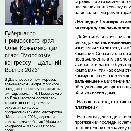
страны. Но это касается т
населения по-прежнему ос
региональными регулятора
- Но ведь с 1 января изме
категории, как население
Губернатор
- Действительно, из квитан
Приморского края
расходов на так называем
Олег Кожемяко дал
изменения эти затронули а
компании. Связаны они с те
старт "Морскому
предъявляет плату за элек
конгрессу – Дальний
Сейчас эти данные будут 
Восток 2026"
компаниям, так как сами эт
коммунальным, а к жилищн
В Дальневосточном морском
дальнейшее начисление пл
тренажерном центре Морского
обслуживающие организации
государственного университета
обслуживание дома.
им. адмирала Г. И. Невельского
во Владивостоке состоялась
- На ваш взгляд, это как-
торжественная церемония
платежей?
открытия конкурса
профессионального мастерства
- На самом деле, единствен
"Море зовет 2026", одного из
самых ярких событий "Морского
протяжении последних лет
конгресса – Дальний Восток
положительную динамику по
2026".