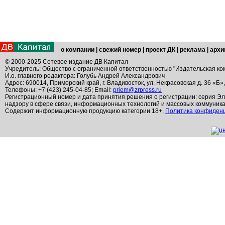
о компании
|
свежий номер
|
проект ДК
|
реклама
|
архи
© 2000-2025 Сетевое издание ДВ Капитал
Учредитель: Общество с ограниченной ответственностью "Издательская ко
И.о. главного редактора: Голубь Андрей Александрович
Адрес: 690014, Приморский край, г. Владивосток, ул. Некрасовская д. 36 «Б»
Телефоны: +7 (423) 245-04-85; Email:
priem@zrpress.ru
Регистрационный номер и дата принятия решения о регистрации: серия Эл
надзору в сфере связи, информационных технологий и массовых коммуник
Содержит информационную продукцию категории 18+.
Политика конфиден