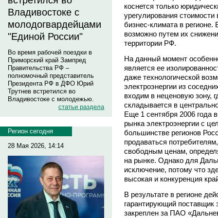
встретился во
коснется только юридическ
Владивостоке с
урегулирования стоимости 
молодогвардейцами
бизнес-климата в регионе.
возможно путем их снижен
"Единой России"
территории РФ.
Во время рабочей поездки в
На данный момент особенн
Приморский край Зампред
является ее изолированност
Правительства РФ –
полномочный представитель
даже технологической возм
Президента РФ в ДФО Юрий
электроэнергии из соседни
Трутнев встретился во
входим в неценовую зону, г
Владивостоке с молодежью.
складывается в центрально
статьи раздела
Еще 1 сентября 2006 года 
рынка электроэнергии с цел
Регион сегодня
большинстве регионов Росс
продаваться потребителям,
28 Мая 2026, 14:14
свободным ценам, определ
на рынке. Однако для Даль
исключение, потому что зд
высокая и конкуренция кра
В результате в регионе де
гарантирующий поставщик э
закреплен за ПАО «Дальнев