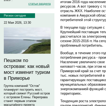
итогам 2016 года населени
статьи раздела
ресурсов. А вот тревогу с 
отрасль ЖКХ. Наиболее ос
компания в Амурской облас
Регион сегодня
потребителей этой структу
22 Мая 2026, 13:30
В текущем году ситуация с
Крупнейший поставщик теп
рассчитался за электроэне
сезоне 2015-2016 гг. На се
проблемный потребитель.
Вообще, в течение этого г
потребления ресурса - про
Пешком по
Население увеличило свое 
островам: как новый
киловатт-часов, при этом 
Приморский край за счет п
мост изменит туризм
тыс. новых потребителей в
в Приморье
гарантирующих поставщиков
муниципальных образовани
Группа компаний "Остов"
энергокомпанией функций с
планирует построить мост,
территориях.
который свяжет Русский остров
с островом Елены. Переправа
Тенденция роста электропо
станет первым этапом
масштабного проекта
группе предприятий, финан