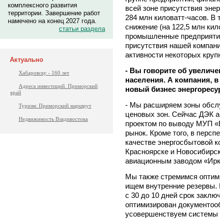
комплексного развития
всей зоне присутствия эне
территории. Завершение работ
284 млн киловатт-часов. В 
намечено на конец 2027 года.
снижение (на 122,5 млн ки
статьи раздела
промышленные предприятия
присутствия нашей компан
активности некоторых круп
Актуально
- Вы говорите об увеличе
Хабаровску - 160 лет
населения. А компания, в
Адреса инвестиций. Приморский
новый бизнес энергорес
край
- Мы расширяем зоны обсл
Туризм: Приморский маршрут
ценовых зон. Сейчас ДЭК а
Недвижимость Владивостока
проектом по выводу МУП «В
рынок. Кроме того, в персп
качестве энергосбытовой к
Красноярске и Новосибирск
авиационным заводом «Ирк
Мы также стремимся оптим
ищем внутренние резервы.
с 30 до 10 дней срок заклю
оптимизирован документоо
усовершенствуем системы 