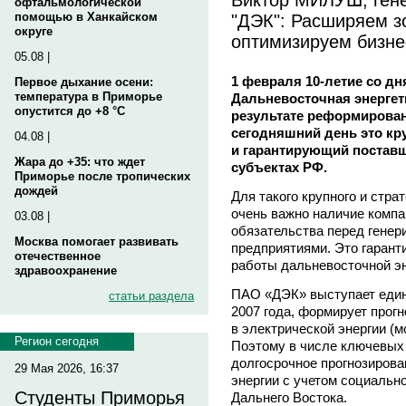
офтальмологической
"ДЭК": Расширяем з
помощью в Ханкайском
округе
оптимизируем бизне
05.08 |
1 февраля 10-летие со д
Первое дыхание осени:
температура в Приморье
Дальневосточная энергет
опустится до +8 °C
результате реформирован
сегодняшний день это к
04.08 |
и гарантирующий поставщ
Жара до +35: что ждет
субъектах РФ.
Приморье после тропических
дождей
Для такого крупного и страт
очень важно наличие компа
03.08 |
обязательства перед гене
Москва помогает развивать
предприятиями. Это гарант
отечественное
работы дальневосточной э
здравоохранение
ПАО «ДЭК» выступает един
статьи раздела
2007 года, формирует прог
в электрической энергии (
Регион сегодня
Поэтому в числе ключевых 
долгосрочное прогнозирова
29 Мая 2026, 16:37
энергии с учетом социальн
Студенты Приморья
Дальнего Востока.