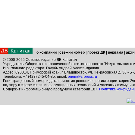
о компании
|
свежий номер
|
проект ДК
|
реклама
|
архи
© 2000-2025 Сетевое издание ДВ Капитал
Учредитель: Общество с ограниченной ответственностью "Издательская ко
И.о. главного редактора: Голубь Андрей Александрович
Адрес: 690014, Приморский край, г. Владивосток, ул. Некрасовская д. 36 «Б»
Телефоны: +7 (423) 245-04-85; Email:
priem@zrpress.ru
Регистрационный номер и дата принятия решения о регистрации: серия Эл
надзору в сфере связи, информационных технологий и массовых коммуник
Содержит информационную продукцию категории 18+.
Политика конфиден