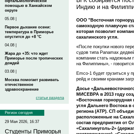
офтальмологической
Индию и на Филипп
помощью в Ханкайском
округе
05.08 |
ООО "Восточная горноруд
самоходную плавучую ста
Первое дыхание осени:
которая позволит компан
температура в Приморье
сахалинского угля.
опустится до +8 °C
04.08 |
«После покупки нового пер
судов типа Panamax дедвей
Жара до +35: что ждет
компании стать надежным 
Приморье после тропических
дождей
на Филиппины», - говоритс
03.08 |
Еmco-1 будет грузиться у 
рейд и своими кранами заг
Москва помогает развивать
отечественное
Досье «Дальневосточного
здравоохранение
МИСЕВРА в 2013 году со
статьи раздела
«Восточная горнорудная 
угля Дальнего Востока в 
региона (АТР). СП объед
Регион сегодня
расположенные на Сахали
29 Мая 2026, 16:37
состав предприятия от 
«Сахалинуголь-2» (держа
Студенты Приморья
месторождение), «Сахали