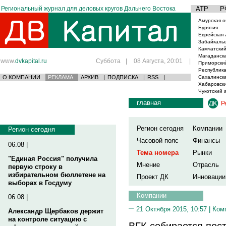
Региональный журнал для деловых кругов Дальнего Востока
АТР
Р
Амурская о
Бурятия
Еврейская 
Забайкаль
Камчатский
Магаданска
www.
dvkapital.ru
Суббота
|
08 Августа, 20:01
|
Приморски
Республика
О КОМПАНИИ
РЕКЛАМА
АРХИВ
|
ПОДПИСКА
|
RSS
|
Сахалинска
Хабаровски
Чукотский 
главная
Р
Регион сегодня
Компании
Регион сегодня
Часовой пояс
Финансы
06.08 |
Тема номера
Рынки
"Единая Россия" получила
Мнение
Отрасль
первую строку в
избирательном бюллетене на
Проект ДК
Инновации
выборах в Госдуму
Компании
06.08 |
21 Октября 2015, 10:57 |
Ком
Александр Щербаков держит
на контроле ситуацию с
ВГК собирается пос