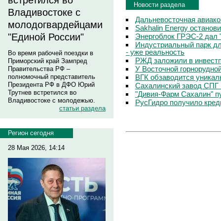
встретился во
Новости раздела
Владивостоке с
Дальневосточная авиако
молодогвардейцами
Sakhalin Energy остано
"Единой России"
Энергоблок ГРЭС-2 дал 
Индустриальный парк дл
- уже реальность
Во время рабочей поездки в
РЖД заложили в инвестп
Приморский край Зампред
У Восточной горнорудно
Правительства РФ –
ВГК обзаводится уника
полномочный представитель
Президента РФ в ДФО Юрий
Сахалинский завод СПГ 
Трутнев встретился во
"Дивия-Фарм Сахалин" п
Владивостоке с молодежью.
РусГидро получило кред
статьи раздела
Регион сегодня
28 Мая 2026, 14:14