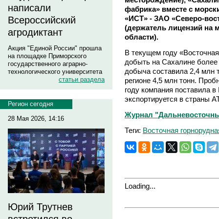
написали
фабрика» вместе с морск
«ИСТ» - ЗАО «Северо-вос
Всероссийский
(держатель лицензий на 
агродиктант
области).
Акция "Единой России" прошла
В текущем году «Восточная
на площадке Приморского
добыть на Сахалине более 
государственного аграрно-
добыча составила 2,4 млн 
технологического университета
статьи раздела
регионе 4,5 млн тонн. Проб
году компания поставила в
экспортируется в страны А
Регион сегодня
Журнал "Дальневосточный 
28 Мая 2026, 14:16
Теги:
Восточная горнорудна
Loading...
Юрий Трутнев