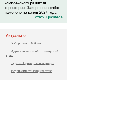
комплексного развития
территории. Завершение работ
намечено на конец 2027 года.
статьи раздела
Актуально
Хабаровску - 160 лет
Адреса инвестиций. Приморский
край
Туризм: Приморский маршрут
Недвижимость Владивостока