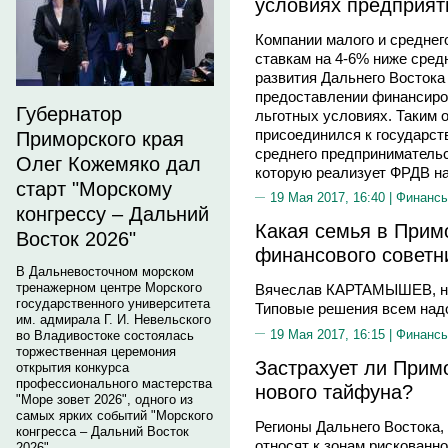
условиях предприят
Компании малого и среднег
ставкам на 4-6% ниже сред
развития Дальнего Востока
предоставлении финансиров
Губернатор
льготных условиях. Таким 
присоединился к государст
Приморского края
среднего предприниматель
Олег Кожемяко дал
которую реализует ФРДВ на
старт "Морскому
19 Мая 2017, 16:40 |
Финанс
конгрессу – Дальний
Какая семья в Прим
Восток 2026"
финансового советн
В Дальневосточном морском
тренажерном центре Морского
Вячеслав КАРТАМЫШЕВ, не
государственного университета
Типовые решения всем над
им. адмирала Г. И. Невельского
19 Мая 2017, 16:15 |
Финанс
во Владивостоке состоялась
торжественная церемония
Застрахует ли Прим
открытия конкурса
профессионального мастерства
нового тайфуна?
"Море зовет 2026", одного из
самых ярких событий "Морского
Регионы Дальнего Востока, 
конгресса – Дальний Восток
относят к зонам рискованн
2026".