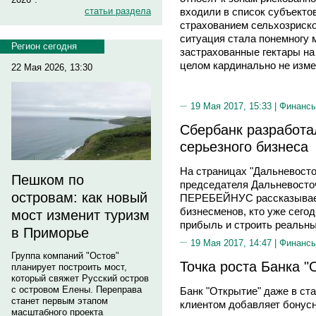
входили в список субъекто
статьи раздела
страхованием сельхозриско
ситуация стала понемногу 
Регион сегодня
застрахованные гектары на
целом кардинально не изме
22 Мая 2026, 13:30
19 Мая 2017, 15:33 |
Финанс
Сбербанк разработа
серьезного бизнеса
На страницах "Дальневосто
Пешком по
председателя Дальневосто
островам: как новый
ПЕРЕБЕЙНУС рассказывает 
бизнесменов, кто уже сего
мост изменит туризм
прибыль и строить реальны
в Приморье
19 Мая 2017, 14:47 |
Финанс
Группа компаний "Остов"
Точка роста Банка "
планирует построить мост,
который свяжет Русский остров
с островом Елены. Переправа
Банк "Открытие" даже в ст
станет первым этапом
клиентом добавляет бонусн
масштабного проекта