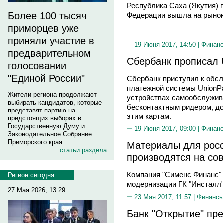
Республика Саха (Якутия) 
Более 100 тысяч
Федерации вышла на рынок
приморцев уже
приняли участие в
19 Июня 2017, 14:50 |
Финан
предварительном
Сбербанк прописал 
голосовании
"Единой России"
Сбербанк приступил к обс
платежной системы UnionPa
Жители региона продолжают
устройствах самообслужив
выбирать кандидатов, которые
бесконтактным ридером, д
представят партию на
этим картам.
предстоящих выборах в
Государственную Думу и
19 Июня 2017, 09:00 |
Финан
Законодательное Собрание
Приморского края.
Материалы для росс
статьи раздела
производятся на со
Компания "Сименс Финанс" 
Регион сегодня
модернизации ГК "Инсталл
27 Мая 2026, 13:29
23 Мая 2017, 11:57 |
Финанс
Банк "Открытие" пр