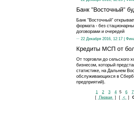
Банк "Восточный" бу
Банк "Восточный" открывае
формата - без стационарн
договорами и очередей
22 Декабря 2016, 12:17 |
Фин
Кредиты МСП от бо
От торговли до сельского х
бизнесом, который предста
статистике, на Дальнем Во
обслуживающихся в Сберба
предприятий).
1
2
3
4
5
6
7
[
Первая
]
[
<
]