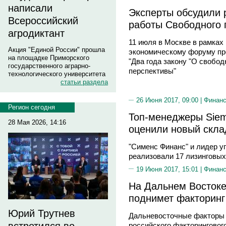
написали
Эксперты обсудили 
Всероссийский
работы Свободного 
агродиктант
11 июля в Москве в рамках
Акция "Единой России" прошла
экономическому форуму пр
на площадке Приморского
"Два года закону "О свобод
государственного аграрно-
перспективы"
технологического университета
статьи раздела
26 Июня 2017, 09:00 |
Финан
Регион сегодня
Топ-менеджеры Sieme
28 Мая 2026, 14:16
оценили новый скла
"Сименс Финанс" и лидер у
реализовали 17 лизинговых
19 Июня 2017, 15:01 |
Финан
На Дальнем Востоке
поднимет факторинг
Юрий Трутнев
Дальневосточные факторы 
российского факторингового