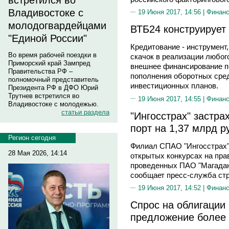
встретился во
Владивостоке с
19 Июня 2017, 14:56 |
Финан
молодогвардейцами
ВТБ24 конструирует
"Единой России"
Кредитование - инструмент
Во время рабочей поездки в
скачок в реализации любог
Приморский край Зампред
внешнее финансирование по
Правительства РФ –
пополнения оборотных сре
полномочный представитель
инвестиционных планов.
Президента РФ в ДФО Юрий
Трутнев встретился во
19 Июня 2017, 14:55 |
Финан
Владивостоке с молодежью.
статьи раздела
"Ингосстрах" застр
порт на 1,37 млрд р
Регион сегодня
Филиал СПАО "Ингосстрах" 
28 Мая 2026, 14:14
открытых конкурсах на пра
проведенных ПАО "Магаданс
сообщает пресс-служба стр
19 Июня 2017, 14:52 |
Финан
Спрос на облигации
предложение более 