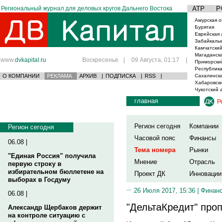
Региональный журнал для деловых кругов Дальнего Востока
АТР
Р
Амурская о
Бурятия
Еврейская 
Забайкаль
Камчатский
Магаданска
www.
dvkapital.ru
Воскресенье
|
09 Августа, 01:17
|
Приморски
Республика
О КОМПАНИИ
РЕКЛАМА
АРХИВ
|
ПОДПИСКА
|
RSS
|
Сахалинска
Хабаровски
Чукотский 
главная
Р
Регион сегодня
Компании
Регион сегодня
Часовой пояс
Финансы
06.08 |
Тема номера
Рынки
"Единая Россия" получила
Мнение
Отрасль
первую строку в
избирательном бюллетене на
Проект ДК
Инновации
выборах в Госдуму
26 Июля 2017, 15:36 |
Финан
06.08 |
"ДельтаКредит" про
Александр Щербаков держит
на контроле ситуацию с