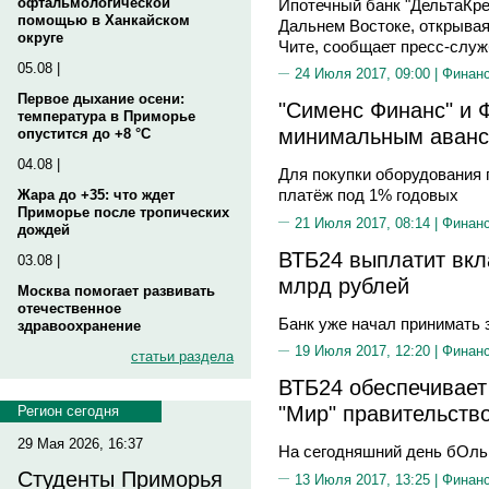
офтальмологической
Ипотечный банк "ДельтаКре
помощью в Ханкайском
Дальнем Востоке, открывая
округе
Чите, сообщает пресс-служ
05.08 |
24 Июля 2017, 09:00 |
Финан
Первое дыхание осени:
"Сименс Финанс" и 
температура в Приморье
минимальным аван
опустится до +8 °C
04.08 |
Для покупки оборудования 
платёж под 1% годовых
Жара до +35: что ждет
Приморье после тропических
21 Июля 2017, 08:14 |
Финан
дождей
ВТБ24 выплатит вкл
03.08 |
млрд рублей
Москва помогает развивать
отечественное
Банк уже начал принимать 
здравоохранение
19 Июля 2017, 12:20 |
Финан
статьи раздела
ВТБ24 обеспечивает
"Мир" правительств
Регион сегодня
29 Мая 2026, 16:37
На сегодняшний день бОль
Студенты Приморья
13 Июля 2017, 13:25 |
Финан