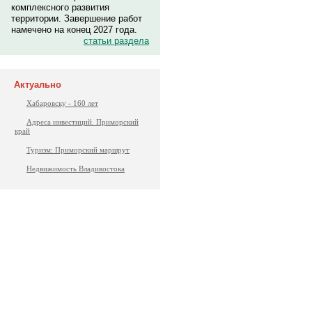
комплексного развития
территории. Завершение работ
намечено на конец 2027 года.
статьи раздела
Актуально
Хабаровску - 160 лет
Адреса инвестиций. Приморский
край
Туризм: Приморский маршрут
Недвижимость Владивостока