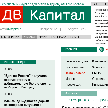
Региональный журнал для деловых кругов Дальнего Востока
АТР
Р
Амурская о
Бурятия
Еврейская 
Забайкаль
Камчатский
Магаданска
www.
dvkapital.ru
Воскресенье
|
09 Августа, 08:30
|
Приморски
Республика
О КОМПАНИИ
РЕКЛАМА
АРХИВ
|
ПОДПИСКА
|
RSS
|
Сахалинска
Хабаровски
Чукотский 
главная
Р
Регион сегодня
Компании
Регион сегодня
Часовой пояс
Финансы
06.08 |
Тема номера
Рынки
"Единая Россия" получила
Мнение
Отрасль
первую строку в
избирательном бюллетене на
Проект ДК
Инновации
выборах в Госдуму
Финансы
06.08 |
19 Октября 2014, 16:21 |
Фин
Александр Щербаков держит
на контроле ситуацию с
Дальневосточный С