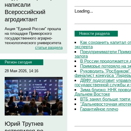
написали
Loading...
Всероссийский
агродиктант
Акция "Единой России" прошла
Новости раздела
на площадке Приморского
государственного аграрно-
Как сохранить капитал о
технологического университета
эксперта
статьи раздела
Предприниматели Примор
залога
В России продолжается 
Регион сегодня
Приморье потеряло на э
Руководить "Росбанком"
28 Мая 2026, 14:16
финалист конкурса "Лидер
ДВФУ подготовит управл
государственной службы и 
Зима близко: ННК прово
Дальнем Востоке
ВТБ занял больше трети
"Дальневосточная ипоте
Гарантийное плечо
Юрий Трутнев