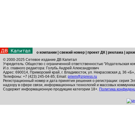
о компании
|
свежий номер
|
проект ДК
|
реклама
|
архи
© 2000-2025 Сетевое издание ДВ Капитал
Учредитель: Общество с ограниченной ответственностью "Издательская ко
И.о. главного редактора: Голубь Андрей Александрович
Адрес: 690014, Приморский край, г. Владивосток, ул. Некрасовская д. 36 «Б»
Телефоны: +7 (423) 245-04-85; Email:
priem@zrpress.ru
Регистрационный номер и дата принятия решения о регистрации: серия Эл
надзору в сфере связи, информационных технологий и массовых коммуник
Содержит информационную продукцию категории 18+.
Политика конфиден