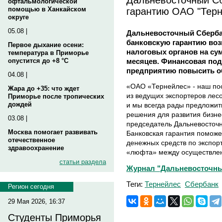
офтальмологической
гарантию ОАО "Терн
помощью в Ханкайском
округе
05.08 |
Дальневосточный Сберба
банковскую гарантию воз
Первое дыхание осени:
налоговых органов на су
температура в Приморье
месяцев. Финансовая под
опустится до +8 °C
предприятию повысить о
04.08 |
«ОАО «Тернейлес» - наш пос
Жара до +35: что ждет
из ведущих экспортеров лес
Приморье после тропических
дождей
и мы всегда рады предложи
решения для развития бизне
03.08 |
председатель Дальневосточн
Москва помогает развивать
Банковская гарантия поможе
отечественное
денежных средств по экспор
здравоохранение
«люфта» между осуществлен
статьи раздела
Журнал "Дальневосточный
Теги:
Тернейлес
Сбербанк
Регион сегодня
29 Мая 2026, 16:37
Студенты Приморья