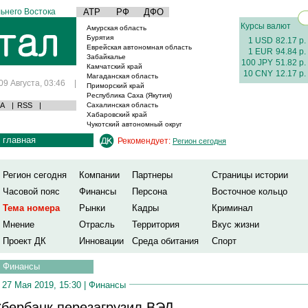
ьнего Востока
АТР
РФ
ДФО
Курсы валют
Амурская область
Бурятия
1 USD
82.17 р.
Еврейская автономная область
1 EUR
94.84 р.
Забайкалье
100 JPY
51.82 р.
Камчатский край
10 CNY
12.17 р.
Магаданская область
09 Августа, 03:46
|
Приморский край
Республика Саха (Якутия)
А
|
RSS
|
Сахалинская область
Хабаровский край
Чукотский автономный округ
главная
Рекомендует:
Регион сегодня
Регион сегодня
Компании
Партнеры
Страницы истории
Часовой пояс
Финансы
Персона
Восточное кольцо
Тема номера
Рынки
Кадры
Криминал
Мнение
Отрасль
Территория
Вкус жизни
Проект ДК
Инновации
Среда обитания
Спорт
Финансы
27 Мая 2019, 15:30 |
Финансы
бербанк перезагрузил ВЭД