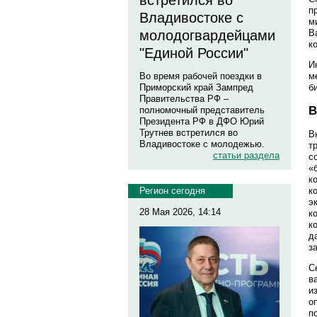
встретился во
п
Владивостоке с
м
молодогвардейцами
В
к
"Единой России"
И
Во время рабочей поездки в
м
Приморский край Зампред
б
Правительства РФ –
В
полномочный представитель
Президента РФ в ДФО Юрий
Трутнев встретился во
В
Владивостоке с молодежью.
т
статьи раздела
с
«
к
Регион сегодня
к
э
28 Мая 2026, 14:14
к
к
д
з
С
в
и
о
п