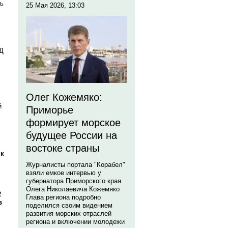
ть
25 Мая 2026, 13:03
ЭД
Олег Кожемяко:
й
Приморье
формирует морское
будущее России на
востоке страны
нк
Журналисты портала "Корабел"
взяли емкое интервью у
губернатора Приморского края
Олега Николаевича Кожемяко
2
Глава региона подробно
в
поделился своим видением
развития морских отраслей
региона и включении молодежи
,