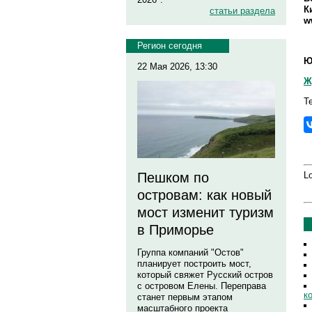
К
статьи раздела
w
Регион сегодня
Ю
22 Мая 2026, 13:30
Ж
Т
Lo
Пешком по
островам: как новый
мост изменит туризм
в Приморье
Группа компаний "Остов"
планирует построить мост,
который свяжет Русский остров
с островом Елены. Переправа
к
станет первым этапом
масштабного проекта