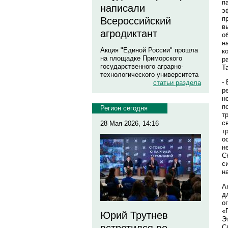
п
написали
э
п
Всероссийский
в
агродиктант
о
н
Акция "Единой России" прошла
к
на площадке Приморского
р
государственного аграрно-
Т
технологического университета
-
статьи раздела
р
н
п
Регион сегодня
т
с
28 Мая 2026, 14:16
т
о
н
С
с
н
А
д
о
«
Юрий Трутнев
Э
С