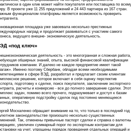
рактически в один клик может найти покупателя или поставщика по всем
иру. В проекте уже 11 255 предложений и 24 443 партнера из 167 стран.
ажным функционалом платформы является возможность проверить
онтрагента.
нновационная площадка уже завоевала несколько престижных
еждународных наград и продолжает развиваться с участием самого
изнеса, ведущего внешне- экономическую деятельность.
ЭД «под ключ»
нешнеэкономическая деятельность - это многогранная и сложная работа,
ребующая обширных знаний, опыта, высокой финансовой квалификации
отрудников компании. И далеко не каждое предприятие имеет такой
багаж». Именно поэтому Сбербанк, обладая всеми необходимыми
омпетенциями в сфере ВЭД, разработал и предлагает своим клиентам
омплексное решение, которое включает в себя оценку перспектив
кспорта, подготовку к сделке, поиск покупателя, заключение экспортного
онтракта, расчеты и конверсию - все до полного завершение сделки. Этот
омплекс задач, помимо всего прочего, подразумевает и доступ к базам
анных, оперативную подстройку сделок под постоянно меняющееся
аконодательство.
ергей Москаленко обращает внимание на то, что только в последний год
алютном законодательстве произошло несколько существенных
зменений. Так, отменены привычные паспорт сделки и справка о валютн
перациях, увеличен суммарный порог по экспортным контрактам для
остановки на учет, упрощены порядок проведения отдельных операций и