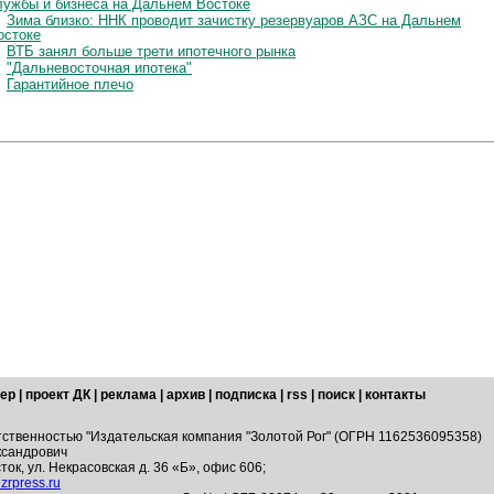
лужбы и бизнеса на Дальнем Востоке
Зима близко: ННК проводит зачистку резервуаров АЗС на Дальнем
остоке
ВТБ занял больше трети ипотечного рынка
"Дальневосточная ипотека"
Гарантийное плечо
ер
|
проект ДК
|
реклама
|
архив
|
подписка
|
rss
|
поиск
|
контакты
тственностью "Издательская компания "Золотой Рог" (ОГРН 1162536095358)
ксандрович
ток, ул. Некрасовская д. 36 «Б», офис 606;
zrpress.ru