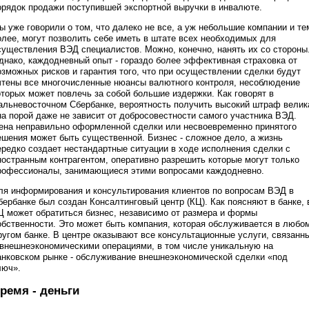
орядок продажи поступившей экспортной выручки в инвалюте.
ы уже говорили о том, что далеко не все, а уж небольшие компании и те
олее, могут позволить себе иметь в штате всех необходимых для
существления ВЭД специалистов. Можно, конечно, нанять их со стороны
днако, каждодневный опыт - гораздо более эффективная страховка от
озможных рисков и гарантия того, что при осуществлении сделки будут
чтены все многочисленные нюансы валютного контроля, несоблюдение
оторых может повлечь за собой большие издержки. Как говорят в
альневосточном Сбербанке, вероятность получить высокий штраф велик
на порой даже не зависит от добросовестности самого участника ВЭД.
ена неправильно оформленной сделки или несвоевременно принятого
ешения может быть существенной. Бизнес - сложное дело, а жизнь
ередко создает нестандартные ситуации в ходе исполнения сделки с
ностранным контрагентом, оперативно разрешить которые могут только
рофессионалы, занимающиеся этими вопросами каждодневно.
ля информирования и консультирования клиентов по вопросам ВЭД в
бербанке был создан Консалтинговый центр (КЦ). Как поясняют в банке, 
Ц может обратиться бизнес, независимо от размера и формы
обственности. Это может быть компания, которая обслуживается в любо
ругом банке. В центре оказывают все консультационные услуги, связанн
 внешнеэкономическими операциями, в том числе уникальную на
анковском рынке - обслуживание внешнеэкономической сделки «под
люч».
ремя - деньги