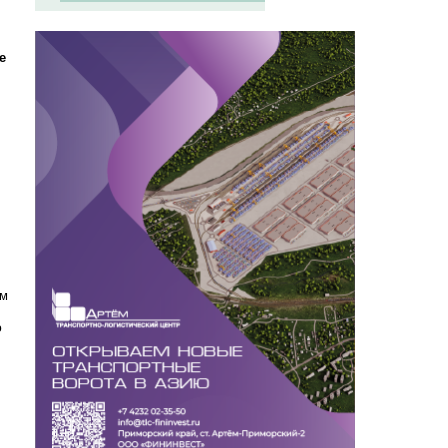
е
ом
ю