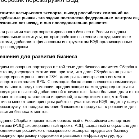
азвитие несырьевого экспорта, выход российских компаний на
арубежные рынки - эта задача поставлена федеральным центром ещ
есколько лет назад, и она последовательно решается
ля развития экспортоориентированного бизнеса в России созданы
пециальные институты, которые работают в тесном сотрудничестве с
анками, добавляя к финансовым инструментам ВЭД организационные
еры поддержки.
ешения для развития бизнеса
дним из опорных партнеров в этой теме для бизнеса является Сбербанк.
 это подтверждает статистика: при том, что доля Сбербанка на рынке
кспортеров страны - всего 28%, доля рынка несырьевого сегмента
кспорта составляет 67%. С помощью банка свою внешнеэкономическую
еятельность ведут компании, продвигающие на международные рынки
родукцию с высокой добавленной стоимостью. Такая большая доля в эт
егменте экспорта является и причиной, и следствием того, что банк
ктивно меняет свои принципы работы с участниками ВЭД, ведет ту саму
ерезагрузку: от предоставления банковского продукта - к решениям для
азвития бизнеса клиентов.
едавно Сбербанк презентовал совместный с Российским экспортным
ентром (РЭЦ) акселерационный проект. РЭЦ, созданный специально для
родвижения российского несырьевого экспорта, предлагает бизнесу
бширную программу поддержки и развивает инфраструктуру, круг