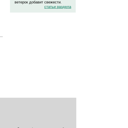
ветерок добавит свежести.
статьи раздела