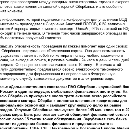
ервис при проведении международных внешнеторговых сделок и скорос
асчетов также являются сильной стороной Сбербанка, и это особенно
енят клиенты.
о информации, которой поделился на конференции для участников ВЭД
аместитель председателя Сбербанка Анатолий ПОПОВ, 61% валютных
латежей корпоративных клиентов проходят Онлайн, 92% платежей по В
роходят в течение часа. В течение трех часов завершаются операции по
9% платежных поручений клиентов.
овысить оперативность проведения платежей помогает еще один сервис
т Сбербанка - виртуальная «Таможенная карта». Она дает возможность
существить платеж в любой точке мира в пользу любого таможенного
ргана, не выходя из офиса, в режиме онлайн - 24 часа в день и семь дне
 неделю. Операции по карте занимают всего 10 минут. В рамках этой
слуги дополнительно предлагается сервис электронного таможенного
екларирования для формирования и направления в Федеральную
аможенную службу таможенных документов в электронном виде.
осье «Дальневосточного капитала»: ПАО Сбербанк - крупнейший ба
 России и один из ведущих глобальных финансовых институтов. На
олю Сбербанка приходится около трети активов всего российского
анковского сектора. Сбербанк является ключевым кредитором для
ациональной экономики и занимает крупнейшую долю на рынке
кладов. Услугами Сбербанка пользуется более 145 млн клиентов в 2
транах мира. Банк располагает самой обширной филиальной сетью 
оссии: около 15 тысяч точек обслуживания. Зарубежная сеть банка
остоит из дочерних банков, филиалов и представительств в
еликобритании, США, СНГ, Центральной и Восточной Европе, Индии