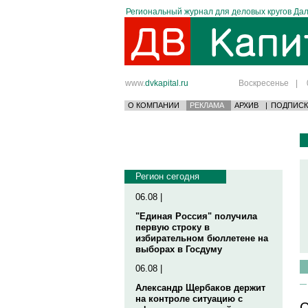
Региональный журнал для деловых кругов Дал
www.
dvkapital.ru
Воскресенье
|
О КОМПАНИИ
РЕКЛАМА
АРХИВ
|
ПОДПИСК
Регион сегодня
06.08 |
"Единая Россия" получила
первую строку в
избирательном бюллетене на
выборах в Госдуму
06.08 |
Александр Щербаков держит
на контроле ситуацию с
С