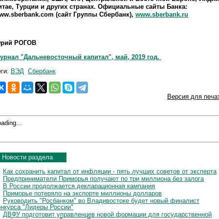
итае, Турции и других странах. Официальные сайты Банка:
ww.sberbank.com (сайт Группы Сбербанк),
www.sberbank.ru
рий РОГОВ
урнал "Дальневосточный капитал", май, 2019 год.
еги:
ВЭД
Сбербанк
Версия для печа
ading...
Новости раздела
Как сохранить капитал от инфляции - пять лучших советов от эксперта
Предприниматели Приморья получают по три миллиона без залога
В России продолжается декларационная кампания
Приморье потеряло на экспорте миллионы долларов
Руководить "Росбанком" во Владивостоке будет новый финалист
онкурса "Лидеры России"
ДВФУ подготовит управленцев новой формации для государственной