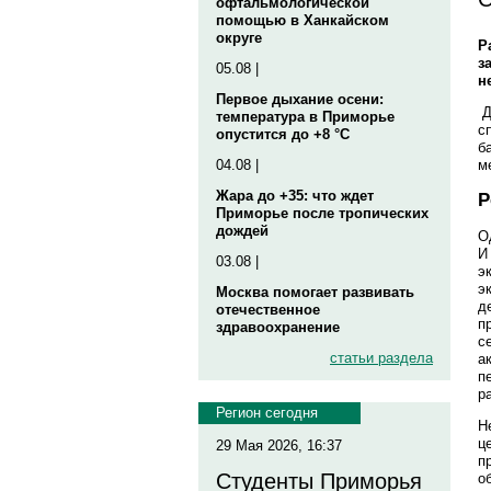
офтальмологической
помощью в Ханкайском
округе
Р
з
05.08 |
н
Первое дыхание осени:
Д
температура в Приморье
с
опустится до +8 °C
б
м
04.08 |
Жара до +35: что ждет
Р
Приморье после тропических
дождей
О
И
03.08 |
э
э
Москва помогает развивать
д
отечественное
п
здравоохранение
с
статьи раздела
а
п
р
Регион сегодня
Н
ц
29 Мая 2026, 16:37
п
Студенты Приморья
о