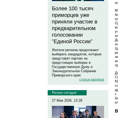
п
Более 100 тысяч
М
приморцев уже
б
о
приняли участие в
О
предварительном
в
у
голосовании
к
Д
"Единой России"
о
Ц
Жители региона продолжают
р
выбирать кандидатов, которые
н
представят партию на
и
предстоящих выборах в
п
Государственную Думу и
Законодательное Собрание
Д
Приморского края.
С
статьи раздела
К
с
д
Регион сегодня
с
б
27 Мая 2026, 13:29
к
В