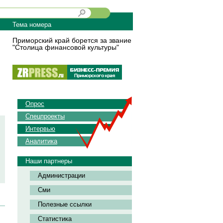
Тема номера
Приморский край борется за звание
"Столица финансовой культуры"
Опрос
Спецпроекты
Интервью
Аналитика
Наши партнеры
Администрации
Сми
Полезные ссылки
Статистика