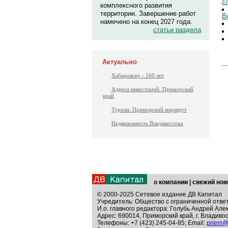
с
комплексного развития
территории. Завершение работ
В
намечено на конец 2027 года.
статьи раздела
Актуально
Хабаровску - 160 лет
Адреса инвестиций. Приморский
край
Туризм: Приморский маршрут
Недвижимость Владивостока
о компании
|
свежий ном
© 2000-2025 Сетевое издание ДВ Капитал
Учредитель: Общество с ограниченной отве
И.о. главного редактора: Голубь Андрей Але
Адрес: 690014, Приморский край, г. Владивос
Телефоны: +7 (423) 245-04-85; Email:
priem@