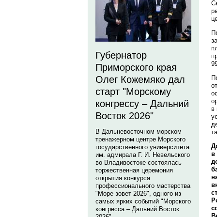
С
р
ц
П
з
п
Губернатор
п
9
Приморского края
П
Олег Кожемяко дал
о
старт "Морскому
о
о
конгрессу – Дальний
в
Восток 2026"
у
д
В Дальневосточном морском
т
тренажерном центре Морского
Д
государственного университета
в
им. адмирала Г. И. Невельского
д
во Владивостоке состоялась
б
торжественная церемония
н
открытия конкурса
в
профессионального мастерства
с
"Море зовет 2026", одного из
Р
самых ярких событий "Морского
с
конгресса – Дальний Восток
В
2026".