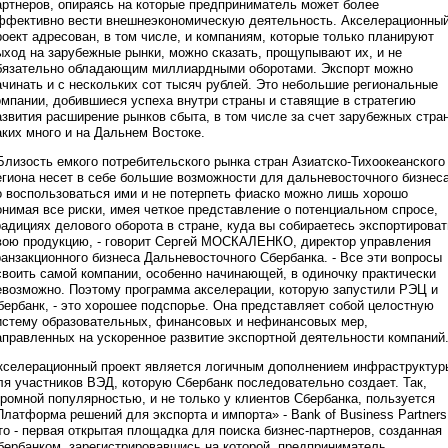
артнеров, опираясь на которые предприниматель может более
ффективно вести внешнеэкономическую деятельность. Акселерационны
роект адресован, в том числе, и компаниям, которые только планируют
ыход на зарубежные рынки, можно сказать, прощупывают их, и не
бязательно обладающим миллиардными оборотами. Экспорт можно
ачинать и с нескольких сот тысяч рублей. Это небольшие региональные
омпании, добившиеся успеха внутри страны и ставящие в стратегию
азвития расширение рынков сбыта, в том числе за счет зарубежных стран
аких много и на Дальнем Востоке.
 Близость емкого потребительского рынка стран Азиатско-Тихоокеанского
егиона несет в себе большие возможности для дальневосточного бизнеса
о воспользоваться ими и не потерпеть фиаско можно лишь хорошо
онимая все риски, имея четкое представление о потенциальном спросе,
радициях делового оборота в стране, куда вы собираетесь экспортироват
вою продукцию, - говорит Сергей МОСКАЛЕНКО, директор управления
ранзакционного бизнеса Дальневосточного Сбербанка. - Все эти вопросы
своить самой компании, особенно начинающей, в одиночку практически
евозможно. Поэтому программа акселерации, которую запустили РЭЦ и
бербанк, - это хорошее подспорье. Она представляет собой целостную
истему образовательных, финансовых и нефинансовых мер,
аправленных на ускоренное развитие экспортной деятельности компаний
кселерационный проект является логичным дополнением инфраструктур
ля участников ВЭД, которую Сбербанк последовательно создает. Так,
громной популярностью, и не только у клиентов Сбербанка, пользуется
Платформа решений для экспорта и импорта» - Bank of Business Partners
то - первая открытая площадка для поиска бизнес-партнеров, созданная
бербанком, зарегистрировавшись на которой, предприниматель