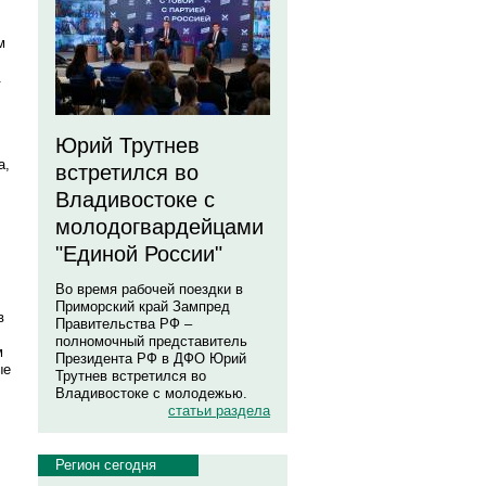
м
.
Юрий Трутнев
а,
встретился во
Владивостоке с
молодогвардейцами
"Единой России"
Во время рабочей поездки в
Приморский край Зампред
в
Правительства РФ –
полномочный представитель
м
Президента РФ в ДФО Юрий
ые
Трутнев встретился во
Владивостоке с молодежью.
статьи раздела
Регион сегодня