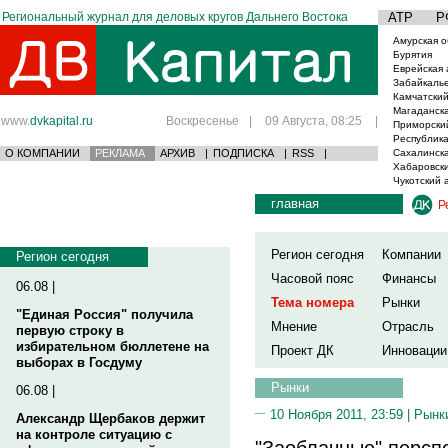
Региональный журнал для деловых кругов Дальнего Востока
АТР
Р
Амурская о
Бурятия
Еврейская 
Забайкаль
Камчатский
Магаданска
www.
dvkapital.ru
Воскресенье
|
09 Августа, 08:25
|
Приморски
Республика
О КОМПАНИИ
РЕКЛАМА
АРХИВ
|
ПОДПИСКА
|
RSS
|
Сахалинска
Хабаровски
Чукотский 
главная
Р
Регион сегодня
Компании
Регион сегодня
Часовой пояс
Финансы
06.08 |
Тема номера
Рынки
"Единая Россия" получила
Мнение
Отрасль
первую строку в
избирательном бюллетене на
Проект ДК
Инновации
выборах в Госдуму
Рынки
06.08 |
10 Ноября 2011, 23:59 |
Рынк
Александр Щербаков держит
на контроле ситуацию с
"Заоблачные" персп