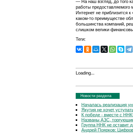
— На наш взгляд, до того к
работы предоставляемого 
Интернет не приблизится к
каком-то преимуществе обл
большинства компаний, ре
слишком велики финансовые
Теги:
Loading...
Новости раздела
Началась реализация ун
Якутия не хочет уступа
К победе - вместе с ННК
Названы АЗС, торгующи
Группа ННК не оставит 
Андрей Поярков: Цифров