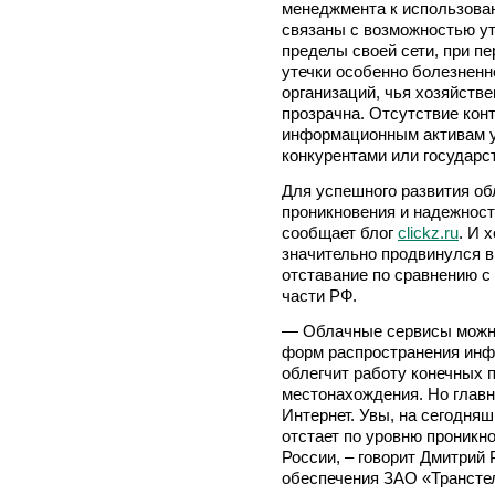
менеджмента к использова
связаны с возможностью ут
пределы своей сети, при п
утечки особенно болезнен
организаций, чья хозяйств
прозрачна. Отсутствие кон
информационным активам у
конкурентами или государ
Для успешного развития о
проникновения и надежност
сообщает блог
clickz.ru
. И 
значительно продвинулся в
отставание по сравнению с
части РФ.
— Облачные сервисы можно
форм распространения инф
облегчит работу конечных 
местонахождения. Но главн
Интернет. Увы, на сегодня
отстает по уровню проникн
России, – говорит Дмитрий
обеспечения ЗАО «Трансте