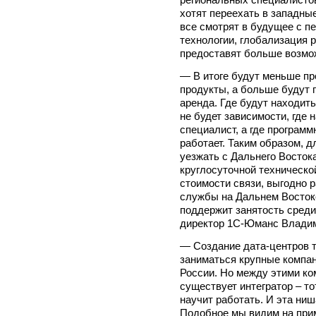
хотят переехать в западные
все смотрят в будущее с п
технологии, глобализация 
предоставят больше возмож
— В итоге будут меньше п
продукты, а больше будут п
аренда. Где будут находить
не будет зависимости, где
специалист, а где программ
работает. Таким образом, д
уезжать с Дальнего Восток
круглосуточной техническ
стоимости связи, выгодно 
службы на Дальнем Востоке
поддержит занятость среди 
директор 1С-Юманс Влад
— Создание дата-центров т
заниматься крупные компан
России. Но между этими к
существует интегратор – тот
научит работать. И эта ни
Подобное мы видим на прим