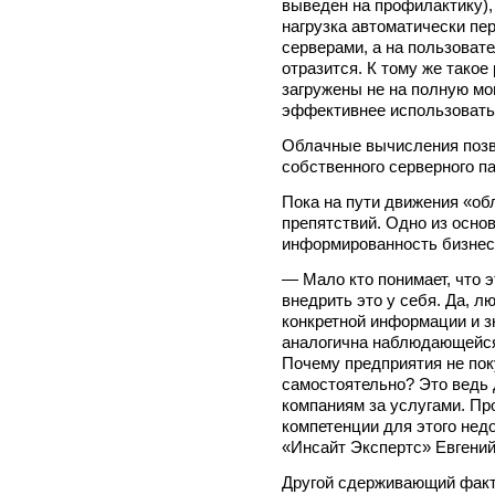
выведен на профилактику), 
нагрузка автоматически п
серверами, а на пользовате
отразится. К тому же такое
загружены не на полную мо
эффективнее использовать
Облачные вычисления позво
собственного серверного па
Пока на пути движения «об
препятствий. Одно из осно
информированность бизнес
— Мало кто понимает, что э
внедрить это у себя. Да, л
конкретной информации и з
аналогична наблюдающейся
Почему предприятия не пок
самостоятельно? Это ведь
компаниям за услугами. Пр
компетенции для этого нед
«Инсайт Экспертс» Евген
Другой сдерживающий факто