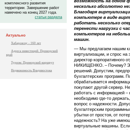
возможность на одном ф
комплексного развития
несколько абсолютно не
территории. Завершение работ
Благодаря виртуализаци
намечено на конец 2027 года.
статьи раздела
компьютере в виде вир
работать несколько опе
перенести нагрузки с ч
компьютеров на неболь
Актуально
машин.
Хабаровску - 160 лет
— Мы предлагаем нашим кл
Адреса инвестиций. Приморский
виртуализации, и спрос на 
край
директор корпоративного о
Туризм: Приморский маршрут
НИКИЩЕНКО. – Почему? Эт
решений. Допустим, предпр
Недвижимость Владивостока
бухгалтерских программ. П
обрабатывается информаци
покупают другой сервер. Н
работать с информацией – 
необходимо где-то держать
вопрос о надежности. Допу
бухгалтерским программны
убытки от простоя, от поте
надежность? На уже имеющ
виртуальные машины. Если 