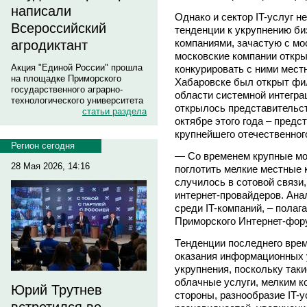
написали
Однако и сектор IT-услуг н
Всероссийский
тенденции к укрупнению би
компаниями, зачастую с мо
агродиктант
московские компании откры
Акция "Единой России" прошла
конкурировать с ними местн
на площадке Приморского
Хабаровске был открыт фи
государственного аграрно-
области системной интегра
технологического университета
открылось представительст
статьи раздела
октябре этого года – предс
крупнейшего отечественного
Регион сегодня
— Со временем крупные мо
28 Мая 2026, 14:16
поглотить мелкие местные 
случилось в сотовой связи
интернет-провайдеров. Ана
среди IT-компаний, – полаг
Приморского Интернет-фо
Тенденции последнего врем
оказания информационных 
укрупнения, поскольку так
облачные услуги, мелким к
Юрий Трутнев
стороны, разнообразие IT-у