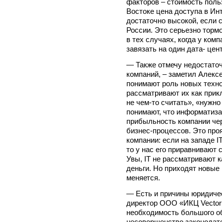
факторов – стоимость поль
Востоке цена доступа в Ин
достаточно высокой, если 
России. Это серьезно торм
в тех случаях, когда у ко
завязать на один дата- цент
— Также отмечу недостато
компаний, – заметил Алекс
понимают роль новых техно
рассматривают их как при
не чем-то считать», «нужно
понимают, что информатиза
прибыльность компании че
бизнес-процессов. Это проя
компании: если на западе I
то у нас его приравнивают
Увы, IT не рассматривают 
деньги. Но приходят новые
меняется.
— Есть и причины юридичес
директор ООО «ИКЦ Vector
необходимость большого о
несовершенство законодате