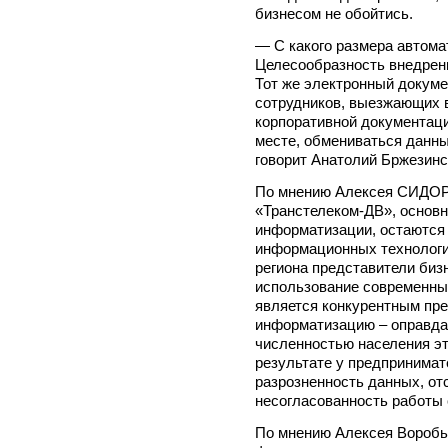
бизнесом не обойтись.
— С какого размера автом
Целесообразность внедрен
Тот же электронный докуме
сотрудников, выезжающих в
корпоративной документаци
месте, обмениваться данны
говорит Анатолий Бржезинс
По мнению Алексея СИДОР
«Транстелеком-ДВ», основ
информатизации, остаются
информационных технологий
региона представители биз
использование современны
является конкурентным пре
информатизацию – оправдан
численностью населения эт
результате у предпринимат
разрозненность данных, от
несогласованность работы 
По мнению Алексея Воробь