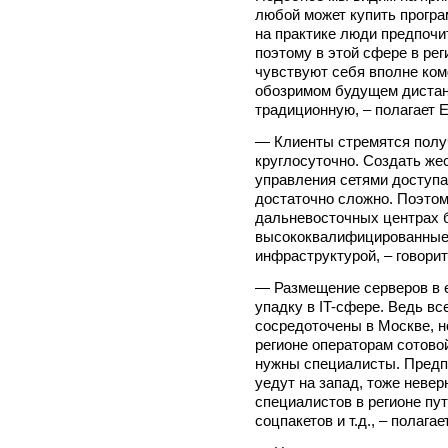
любой может купить програм
на практике люди предпочи
поэтому в этой сфере в ре
чувствуют себя вполне ком
обозримом будущем дистан
традиционную, – полагает 
— Клиенты стремятся полу
круглосуточно. Создать ж
управления сетями доступ
достаточно сложно. Поэтом
дальневосточных центрах 
высококвалифицированные
инфраструктурой, – говори
— Размещение серверов в е
упадку в IT-сфере. Ведь в
сосредоточены в Москве, н
регионе операторам сотово
нужны специалисты. Предпо
уедут на запад, тоже неве
специалистов в регионе пу
соцпакетов и т.д., – полага