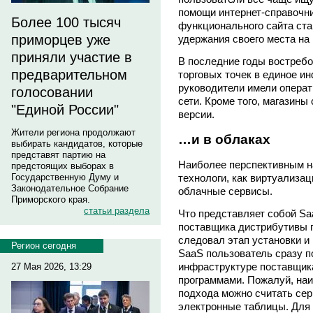
помощи интернет-справочни
Более 100 тысяч
функционального сайта ст
приморцев уже
удержания своего места на
приняли участие в
В последние годы востребо
предварительном
торговых точек в единое и
руководители имели опера
голосовании
сети. Кроме того, магазины
"Единой России"
версии.
Жители региона продолжают
…и в облаках
выбирать кандидатов, которые
представят партию на
Наиболее перспективным н
предстоящих выборах в
Государственную Думу и
технологи, как виртуализаци
Законодательное Собрание
облачные сервисы.
Приморского края.
статьи раздела
Что представляет собой Sa
поставщика дистрибутивы 
следовал этап установки и
Регион сегодня
SaaS пользователь сразу 
инфраструктуре поставщика
27 Мая 2026, 13:29
программами. Пожалуй, на
подхода можно считать сер
электронные таблицы. Для 