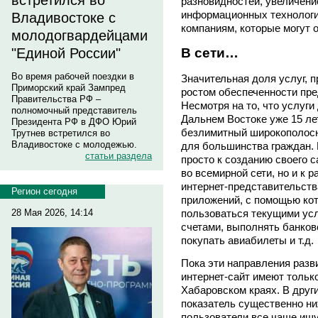
встретился во
разновидностей, увеличени
информационных технологий
Владивостоке с
компаниям, которые могут 
молодогвардейцами
"Единой России"
В сети…
Во время рабочей поездки в
Значительная доля услуг, 
Приморский край Зампред
ростом обеспеченности пре
Правительства РФ –
Несмотря на то, что услуги
полномочный представитель
Дальнем Востоке уже 15 лет
Президента РФ в ДФО Юрий
безлимитный широкополосн
Трутнев встретился во
Владивостоке с молодежью.
для большинства граждан. 
статьи раздела
просто к созданию своего с
во всемирной сети, но и к
интернет-представительств
Регион сегодня
приложений, с помощью ко
28 Мая 2026, 14:14
пользоваться текущими усл
счетами, выполнять банков
покупать авиабилеты и т.д.
Пока эти направления разв
интернет-сайт имеют тольк
Хабаровском краях. В други
показатель существенно ни
пользователи все чаще ищу