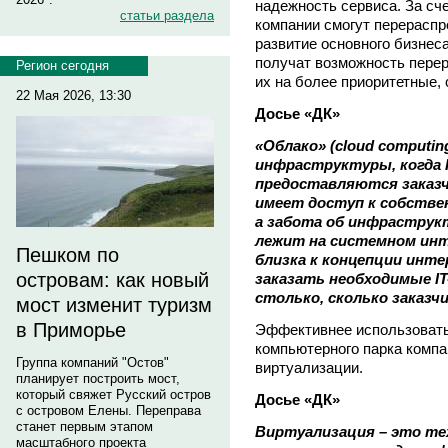
надежность сервиса. За сч
статьи раздела
компании смогут перерасп
развитие основного бизнес
получат возможность перер
Регион сегодня
их на более приоритетные, 
22 Мая 2026, 13:30
Досье «ДК»
«Облако» (cloud computing
инфраструктуры, когда I
предоставляются заказчи
имеет доступ к собстве
а забота об инфраструк
лежит на системном инте
Пешком по
близка к концепции инт
островам: как новый
заказать необходимые IT
столько, сколько заказч
мост изменит туризм
в Приморье
Эффективнее использоват
компьютерного парка компа
Группа компаний "Остов"
виртуализации.
планирует построить мост,
который свяжет Русский остров
Досье «ДК»
с островом Елены. Переправа
станет первым этапом
Виртуализация – это т
масштабного проекта