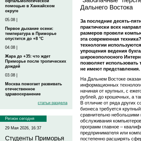
офтальмологической
Дальнего Востока
помощью в Ханкайском
округе
05.08 |
За последние десять-пят
практически всех направ
Первое дыхание осени:
размеров провели компью
температура в Приморье
эта современная техник
опустится до +8 °C
технологии используются
04.08 |
упрощения ведения бухга
Жара до +35: что ждет
широкополосного Интерн
Приморье после тропических
позволяет использовать 
дождей
не имеют представления.
03.08 |
На Дальнем Востоке оказан
Москва помогает развивать
информационных технологи
отечественное
начиная от крупных, с еже
здравоохранение
рублей, до крошечных, а т
В отличие от ряда других с
статьи раздела
бизнеса требуется крупный
сравнительно небольшими 
Регион сегодня
обслуживания компьютеров,
программ главное – квалиф
29 Мая 2026, 16:37
предпринимателя или компа
Студенты Приморья
постепенно расширять сфе