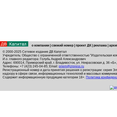
о компании
|
свежий номер
|
проект ДК
|
реклама
|
архи
© 2000-2025 Сетевое издание ДВ Капитал
Учредитель: Общество с ограниченной ответственностью "Издательская ко
И.о. главного редактора: Голубь Андрей Александрович
Адрес: 690014, Приморский край, г. Владивосток, ул. Некрасовская д. 36 «Б»
Телефоны: +7 (423) 245-04-85; Email:
priem@zrpress.ru
Регистрационный номер и дата принятия решения о регистрации: серия Эл
надзору в сфере связи, информационных технологий и массовых коммуник
Содержит информационную продукцию категории 18+.
Политика конфиден