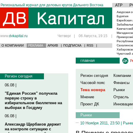
Региональный журнал для деловых кругов Дальнего Востока
АТР
Р
Амурская о
Бурятия
Еврейская 
Забайкаль
Камчатский
Магаданска
www.
dvkapital.ru
Четверг
|
06 Августа, 19:15
|
Приморски
Республика
О КОМПАНИИ
РЕКЛАМА
АРХИВ
|
ПОДПИСКА
|
RSS
|
Сахалинска
Хабаровски
Чукотский 
главная
Р
Регион сегодня
Компании
Регион сегодня
Часовой пояс
Финансы
06.08 |
Тема номера
Рынки
"Единая Россия" получила
Мнение
Отрасль
первую строку в
избирательном бюллетене на
Проект ДК
Инновации
выборах в Госдуму
Рынки
06.08 |
10 Ноября 2011, 23:50 |
Рынк
Александр Щербаков держит
на контроле ситуацию с
В Приморье продол