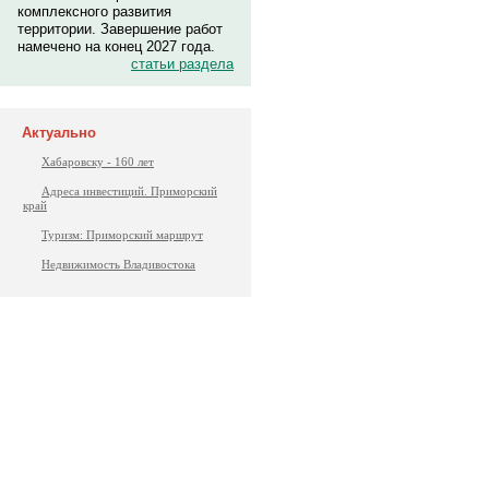
комплексного развития
территории. Завершение работ
намечено на конец 2027 года.
статьи раздела
Актуально
Хабаровску - 160 лет
Адреса инвестиций. Приморский
край
Туризм: Приморский маршрут
Недвижимость Владивостока