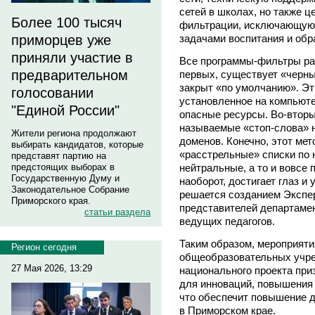
сетей в школах, но также 
Более 100 тысяч
фильтрации, исключающую 
задачами воспитания и обр
приморцев уже
приняли участие в
Все программы-фильтры ра
предварительном
первых, существует «черны
закрыт «по умолчанию». Эт
голосовании
установленное на компьюте
"Единой России"
опасные ресурсы. Во-вторы
называемые «стоп-слова» н
Жители региона продолжают
доменов. Конечно, этот мет
выбирать кандидатов, которые
«расстрельные» списки по
представят партию на
нейтральные, а то и вовсе 
предстоящих выборах в
Государственную Думу и
наоборот, достигает глаз и
Законодательное Собрание
решается созданием Экспер
Приморского края.
представителей департамен
статьи раздела
ведущих педагогов.
Таким образом, мероприят
Регион сегодня
общеобразовательных учре
27 Мая 2026, 13:29
национального проекта при
для инноваций, повышения 
что обеспечит повышение д
в Приморском крае.