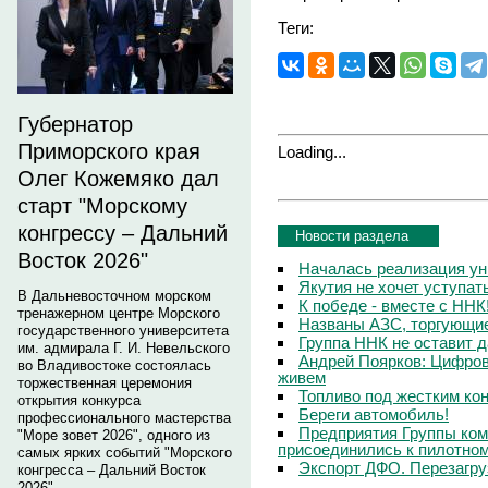
Теги:
Губернатор
Приморского края
Loading...
Олег Кожемяко дал
старт "Морскому
конгрессу – Дальний
Новости раздела
Восток 2026"
Началась реализация ун
Якутия не хочет уступа
В Дальневосточном морском
К победе - вместе с ННК
тренажерном центре Морского
Названы АЗС, торгующи
государственного университета
Группа ННК не оставит 
им. адмирала Г. И. Невельского
Андрей Поярков: Цифров
во Владивостоке состоялась
живем
торжественная церемония
Топливо под жестким ко
открытия конкурса
Береги автомобиль!
профессионального мастерства
Предприятия Группы ком
"Море зовет 2026", одного из
присоединились к пилотном
самых ярких событий "Морского
Экспорт ДФО. Перезагру
конгресса – Дальний Восток
2026".