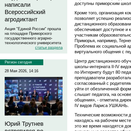
доступны приморским школ
написали
Всероссийский
Кроме того, организация к
позволяет успешно реализ
агродиктант
дистанционного образовани
Акция "Единой России" прошла
обеспечивает доступное и 
на площадке Приморского
участникам образовательно
государственного аграрно-
Приморья, например, Терней
технологического университета
Проблема их социальной а
статьи раздела
виртуального общения с пе
Центр дистанционного обуч
Регион сегодня
школы-интерната II-IV видо
28 Мая 2026, 14:16
по Интернету будут 80 педа
преподаватели разработал
согласованный с родителям
уйти от обезличенной формы
слышит педагога, на основ
общения», - отметила дире
IV видов Лариса УШКАНЬ.
Технические возможности д
находясь на рабочем месте,
Юрий Трутнев
это же время находятся до