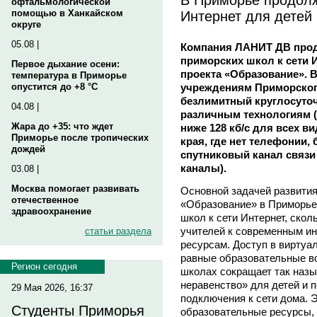
офтальмологической
Интернет для детей
помощью в Ханкайском
округе
05.08 |
Компания ЛАНИТ ДВ про
приморских школ к сети 
Первое дыхание осени:
проекта «Образование». 
температура в Приморье
учреждениям Приморског
опустится до +8 °C
безлимитный круглосуточ
04.08 |
различным технологиям (d
Жара до +35: что ждет
ниже 128 кб/с для всех в
Приморье после тропических
края, где нет телефонии,
дождей
спутниковый канал связи
каналы).
03.08 |
Москва помогает развивать
Основной задачей развития
отечественное
«Образование» в Приморье
здравоохранение
школ к сети Интернет, ско
учителей к современным 
статьи раздела
ресурсам. Доступ в виртуа
равные образовательные во
Регион сегодня
школах сокращает так наз
неравенство» для детей и 
29 Мая 2026, 16:37
подключения к сети дома. 
Студенты Приморья
образовательные ресурсы, 