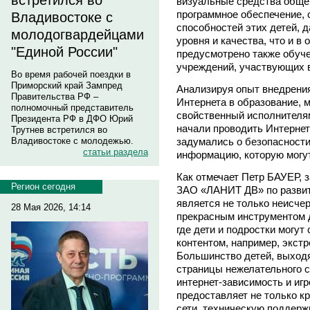
встретился во
визуальные средства обще
программное обеспечение, 
Владивостоке с
способностей этих детей, д
молодогвардейцами
уровня и качества, что и 
"Единой России"
предусмотрено также обуч
учреждений, участвующих в
Во время рабочей поездки в
Приморский край Зампред
Анализируя опыт внедрени
Правительства РФ –
Интернета в образование, 
полномочный представитель
свойственный исполнителям
Президента РФ в ДФО Юрий
начали проводить Интернет 
Трутнев встретился во
задумались о безопасности
Владивостоке с молодежью.
статьи раздела
информацию, которую могут
Как отмечает Петр БАУЕР, 
Регион сегодня
ЗАО «ЛАНИТ ДВ» по развит
является не только неисче
28 Мая 2026, 14:14
прекрасным инструментом д
где дети и подростки могут
контентом, например, экст
Большинство детей, выходя
страницы нежелательного с
интернет-зависимость и и
предоставляет не только к
сети, техническую поддерж