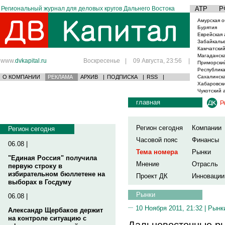
Региональный журнал для деловых кругов Дальнего Востока
АТР
Р
Амурская о
Бурятия
Еврейская 
Забайкаль
Камчатский
Магаданска
www.
dvkapital.ru
Воскресенье
|
09 Августа, 23:56
|
Приморски
Республика
О КОМПАНИИ
РЕКЛАМА
АРХИВ
|
ПОДПИСКА
|
RSS
|
Сахалинска
Хабаровски
Чукотский 
главная
Р
Регион сегодня
Компании
Регион сегодня
Часовой пояс
Финансы
06.08 |
Тема номера
Рынки
"Единая Россия" получила
Мнение
Отрасль
первую строку в
избирательном бюллетене на
Проект ДК
Инновации
выборах в Госдуму
Рынки
06.08 |
10 Ноября 2011, 21:32 |
Рынк
Александр Щербаков держит
на контроле ситуацию с
Дальневосточные ры