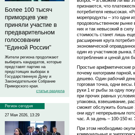
вопрос – а сможем ли мы э
признаются, что платежесп
Более 100 тысяч
потребителя невысокая. «Р
приморцев уже
морепродукты – это одни и
продовольственном рынке в
приняли участие в
них и так невысокий в сил
предварительном
стоимость станет лишь еще
голосовании
расширения круга потребите
экономической оправданнос
"Единой России"
один из участников рынка.
Жители региона продолжают
потребления и ценой для б
выбирать кандидатов, которые
представят партию на
Простые арифметические р
предстоящих выборах в
почему килограмм парной, 
Государственную Думу и
дешево. Один рабочий день
Законодательное Собрание
торговая точка, одни весы.
Приморского края.
руки 1 кг рыбы за одну пок
статьи раздела
при прочих равных условия
упаковка, взвешивание, рас
Регион сегодня
сможет обслужить больше 1
они идут непрерывным поток
27 Мая 2026, 13:29
час. А за день – 100-150 кг
При этом необходимо окупи
коммунальные и энергорасх