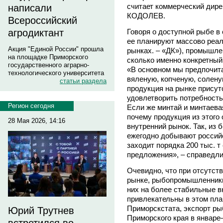
считает коммерческий дир
написали
КОДОЛЕВ.
Всероссийский
агродиктант
Говоря о доступной рыбе в
ее планируют массово реа
Акция "Единой России" прошла
рынках. – «ДК»), промышле
на площадке Приморского
сколько именно конкретный 
государственного аграрно-
«В основном мы предпочита
технологического университета
вяленую, копченую, солену
статьи раздела
продукция на рынке присут
удовлетворить потребность 
Регион сегодня
Если же минтай и минтаевая
почему продукция из этого
28 Мая 2026, 14:16
внутренний рынок. Так, из б
ежегодно добывают российс
заходит порядка 200 тыс. т
предложения», – справедли
Очевидно, что при отсутст
рынке, рыбопромышленники
них на более стабильные 
привлекательны в этом пла
Приморскстата, экспорт ры
Юрий Трутнев
Приморского края в январе–