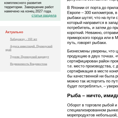
комплексного развития
территории. Завершение работ
В Японии от порта до прила
намечено на конец 2027 года.
Европе – 300 километров, в
статьи раздела
рыбаки шутят, что на пути с
который направится в запад
потребитель, и затем до пр
Актуально
короткий. Неважно, отправ
приморского города или в 
Хабаровску - 160 лет
путь, говорят рыбаки.
Адреса инвестиций. Приморский
край
Бизнесмены уверены, что 
продукцию в двух точках. 
Туризм: Приморский маршрут
сертифицирован район про
Недвижимость Владивостока
т.е. место производства, с
сертификация в месте коне
бы качественной ни была р
можно так испортить по пут
будет потреблять», – увере
Рыба – ничто, имидж
Оборот в торговле рыбой и
специализированном рынке
морепродуктов небольшой, 