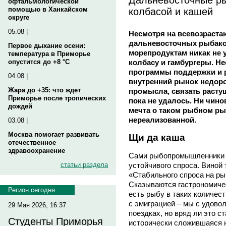
офтальмологической
колбасой и кашей
помощью в Ханкайском
округе
05.08 |
Несмотря на всевозраст
дальневосточных рыбако
Первое дыхание осени:
морепродуктам никак не 
температура в Приморье
колбасу и гамбургеры. Не
опустится до +8 °C
программы поддержки и р
04.08 |
внутренний рынок недоро
Жара до +35: что ждет
промысла, связать расту
Приморье после тропических
пока не удалось. Ни чин
дождей
мечта о таком рыбном рын
нереализованной.
03.08 |
Москва помогает развивать
Щи да каша
отечественное
здравоохранение
Сами рыбопромышленники у
статьи раздела
устойчивого спроса. Виной
«Стабильного спроса на ры
Сказываются гастрономичес
Регион сегодня
есть рыбу в таких количест
с эмиграцией – мы с удово
29 Мая 2026, 16:37
поездках, но вряд ли это с
Студенты Приморья
исторически сложившаяся 