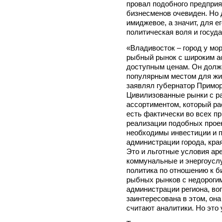
провал подобного предприя
бизнесменов очевиден. Но 
имиджевое, а значит, для 
политическая воля и госуд
«Владивосток – город у мо
рыбный рынок с широким а
доступным ценам. Он долже
популярным местом для жит
заявлял губернатор Примо
Цивилизованные рынки с р
ассортиментом, который ра
есть фактически во всех п
реализации подобных проек
необходимы инвестиции и 
администрации города, края
Это и льготные условия ар
коммунальные и энергоуслу
политика по отношению к б
рыбных рынков с недорогим
администрации региона, во
заинтересована в этом, она
считают аналитики. Но это 