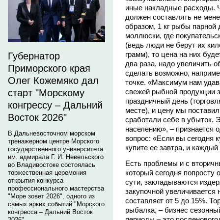
иные накладные расходы. Ч
должен составлять не менее
образом, 1 кг рыбы парной 
моллюски, где покупательс
(ведь люди не берут их кил
грамм), то цена на них буд
Губернатор
два раза, надо увеличить о
Приморского края
сделать возможно, наприме
Олег Кожемяко дал
точке. «Максимум нам удав
старт "Морскому
свежей рыбной продукции з
праздничный день (торгов
конгрессу – Дальний
месте), и цену мы постави
Восток 2026"
сработали себе в убыток. Э
населению», – признается 
В Дальневосточном морском
вопрос: «Если вы сегодня 
тренажерном центре Морского
купите ее завтра, и кажды
государственного университета
им. адмирала Г. И. Невельского
Есть проблемы и с вторичн
во Владивостоке состоялась
который сегодня попросту о
торжественная церемония
открытия конкурса
сути, закладываются издер
профессионального мастерства
закупочной увеличивается 
"Море зовет 2026", одного из
составляет от 5 до 15%. То
самых ярких событий "Морского
рыбалка, – бизнес сезонны
конгресса – Дальний Восток
периоды – это посленового
2026".