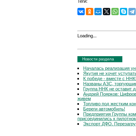
Теги:
Loading...
Новости раздела
Началась реализация ун
Якутия не хочет уступа
К победе - вместе с ННК
Названы АЗС, торгующи
Группа ННК не оставит 
Андрей Поярков: Цифров
живем
Топливо под жестким ко
Береги автомобиль!
Предприятия Группы ком
присоединились к пилотном
Экспорт ДФО. Перезагру