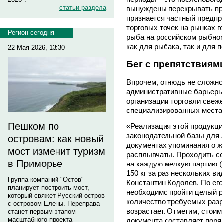
статьи раздела
вынуждены перекрывать пр
признается частный предпр
торговых точек на рынках г
Регион сегодня
рыба на российском рыбно
как для рыбака, так и для 
22 Мая 2026, 13:30
Бег с препятствиям
Впрочем, отнюдь не сложно
административные барьеры 
организации торговли свеж
специализированных места
Пешком по
«Реализация этой продукци
законодательной базы для 
островам: как новый
документах упоминания о ж
мост изменит туризм
расплывчаты. Проходить се
в Приморье
на каждую мелкую партию (
150 кг за раз нескольких ви
Группа компаний "Остов"
Константин Кодолев. По ег
планирует построить мост,
необходимо пройти целый р
который свяжет Русский остров
количество требуемых раз
с островом Елены. Переправа
возрастает. Отметим, стои
станет первым этапом
масштабного проекта
документа составляет поря