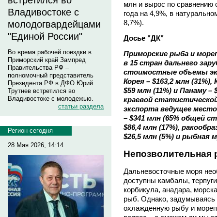
встретился во
млн и вырос по сравнению
Владивостоке с
года на 4,9%, в натурально
8,7%).
молодогвардейцами
"Единой России"
Досье "ДК"
Во время рабочей поездки в
Приморские рыба и море
Приморский край Зампред
в 15 стран дальнего зар
Правительства РФ –
стоимостные объемы эк
полномочный представитель
Корея – $163,2 млн (31%),
Президента РФ в ДФО Юрий
$59 млн (11%) и Панаму –
Трутнев встретился во
Владивостоке с молодежью.
краевой статистической
статьи раздела
экспорта ведущее место
– $341 млн (65% общей ст
$86,4 млн (17%), ракообра
Регион сегодня
$26,5 млн (5%) и рыбная му
28 Мая 2026, 14:14
Непозволительная 
Дальневосточные моря нео
доступны камбалы, терпуги,
корбикула, анадара, морска
рыб. Однако, задумываясь 
охлажденную рыбу и морепр