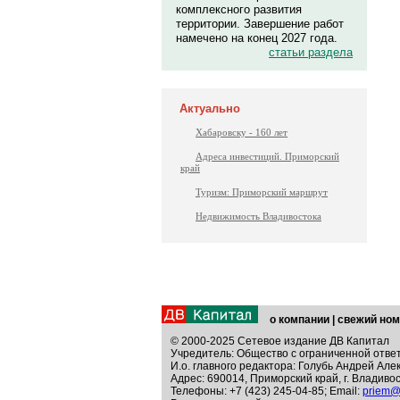
комплексного развития
территории. Завершение работ
намечено на конец 2027 года.
статьи раздела
Актуально
Хабаровску - 160 лет
Адреса инвестиций. Приморский
край
Туризм: Приморский маршрут
Недвижимость Владивостока
о компании
|
свежий ном
© 2000-2025 Сетевое издание ДВ Капитал
Учредитель: Общество с ограниченной отве
И.о. главного редактора: Голубь Андрей Але
Адрес: 690014, Приморский край, г. Владивос
Телефоны: +7 (423) 245-04-85; Email:
priem@