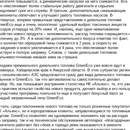
вигателя повышается, а динамические нагрузки на него снижаются. Все
то обеспечивает более стабильную работу двигателя и серьезно
родлевает срок его службы. В-третьих, дополнительные смазывающие
омпоненты облегчают и улучшают работу топливных насосов. В-
етвертых, вопреки привычным представлениям о дизельном топливе
reenEco еще и очень экологично: удельный выброс токсичных веществ
ксидов углерода на 20% ниже. И, наконец, еще одно немаловажное
войство нового продукта – экономичность: расход топлива сокращается 
еличину до 3%. А в качестве дополнительного бонуса отметим тот факт,
то количество образуемой пены снижается в 2 раза, а скорость ее
саждения и вовсе увеличивается в 4 раза, что обеспечивает более
ыструю и полную заправку. Словом, с таким дизельным топливом
альневосточникам никакая зима не страшна.
родажи премиального дизельного топлива GreenEco уже вовсю идут в
риморье, Хабаровском крае и Амурской области. В этих субъектах регио
а «альянсовских» АЗС предлагаются сразу два вида дизельного топлива
бычное и GreenEco, так что автомобилисты самостоятельно делают
ыбор. Но, как показывает внутренняя статистика НК «Альянс», те, кто уж
а практике испытал свойства нового продукта, делают выбор в его пользу
 участники программы лояльности еще и получают бонусный балл за
аждый заправленный литр GreenEco.
стати, среди поклонников нового топлива не только розничные покупател
К «Альянс», но и корпоративные клиенты, заправляющиеся по топливны
артам. GreenEco позволяет им одновременно экономить как на расходах
а заправку, так и на техническом обслуживании автопарка: «благодарные
вигатели работают без сбоев и гораздо реже оказываются в ремонте.
собенно это касается новых автомобилей: чем выше качество топлива,