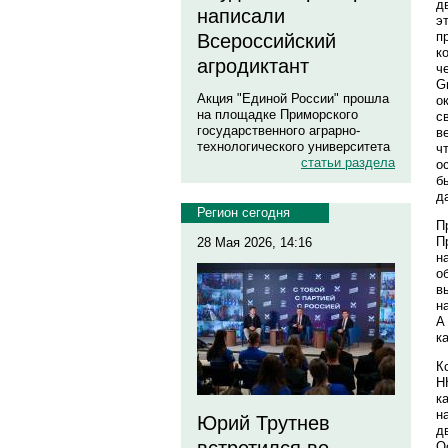
д
написали
э
п
Всероссийский
к
агродиктант
ч
G
Акция "Единой России" прошла
о
на площадке Приморского
с
государственного аграрно-
в
технологического университета
ч
статьи раздела
о
б
д
Регион сегодня
П
П
28 Мая 2026, 14:16
н
о
в
н
А
к
К
Н
к
н
Юрий Трутнев
д
О