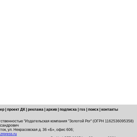
ер
|
проект ДК
|
реклама
|
архив
|
подписка
|
rss
|
поиск
|
контакты
тственностью "Издательская компания "Золотой Рог" (ОГРН 1162536095358)
ксандрович
ток, ул. Некрасовская д. 36 «Б», офис 606;
zrpress.ru