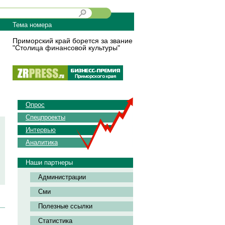
Тема номера
Приморский край борется за звание
"Столица финансовой культуры"
Опрос
Спецпроекты
Интервью
Аналитика
Наши партнеры
Администрации
Сми
Полезные ссылки
Статистика