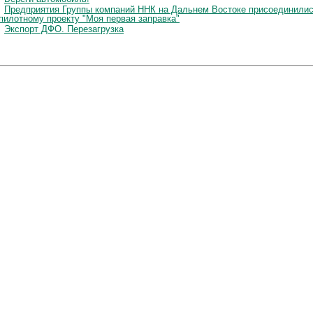
Предприятия Группы компаний ННК на Дальнем Востоке присоединили
 пилотному проекту "Моя первая заправка"
Экспорт ДФО. Перезагрузка