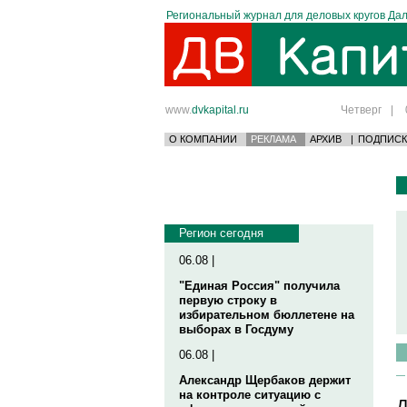
Региональный журнал для деловых кругов Дал
www.
dvkapital.ru
Четверг
|
О КОМПАНИИ
РЕКЛАМА
АРХИВ
|
ПОДПИСК
Регион сегодня
06.08 |
"Единая Россия" получила
первую строку в
избирательном бюллетене на
выборах в Госдуму
06.08 |
Александр Щербаков держит
на контроле ситуацию с
Д