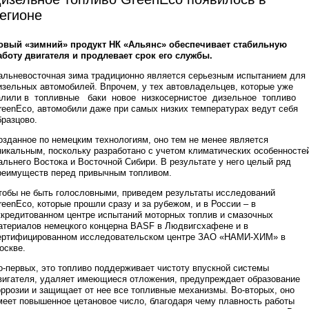
егионе
овый «зимний» продукт НК «Альянс» обеспечивает стабильную
аботу двигателя и продлевает срок его службы.
альневосточная зима традиционно является серьезным испытанием для
изельных автомобилей. Впрочем, у тех автовладельцев, которые уже
алили в топливные баки новое низкосернистое дизельное топливо
reenEco, автомобили даже при самых низких температурах ведут себя
бразцово.
озданное по немецким технологиям, оно тем не менее является
никальным, поскольку разработано с учетом климатических особенносте
альнего Востока и Восточной Сибири. В результате у него целый ряд
реимуществ перед привычным топливом.
тобы не быть голословными, приведем результаты исследований
reenEco, которые прошли сразу и за рубежом, и в России – в
ккредитованном центре испытаний моторных топлив и смазочных
атериалов немецкого концерна BASF в Людвигсхафене и в
ертифицированном исследовательском центре ЗАО «НАМИ-ХИМ» в
оскве.
о-первых, это топливо поддерживает чистоту впускной системы
вигателя, удаляет имеющиеся отложения, предупреждает образование
оррозии и защищает от нее все топливные механизмы. Во-вторых, оно
меет повышенное цетановое число, благодаря чему плавность работы