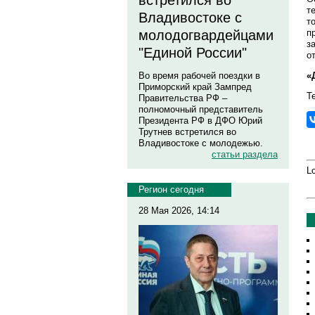
встретился во
т
Владивостоке с
т
п
молодогвардейцами
з
"Единой России"
о
«
Во время рабочей поездки в
Приморский край Зампред
Те
Правительства РФ –
полномочный представитель
Президента РФ в ДФО Юрий
Трутнев встретился во
Владивостоке с молодежью.
статьи раздела
Lo
Регион сегодня
28 Мая 2026, 14:14