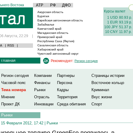
ьнего Востока
АТР
РФ
ДФО
Курсы валют
Амурская область
Бурятия
1 USD
80.93 р.
Еврейская автономная область
1 EUR
93.19 р.
Забайкалье
100 JPY
51.37 р.
Камчатский край
10 CNY
11.97 р.
Магаданская область
06 Августа, 22:29
|
Приморский край
Республика Саха (Якутия)
А
|
RSS
|
Сахалинская область
Хабаровский край
Чукотский автономный округ
главная
Рекомендует:
Регион сегодня
Регион сегодня
Компании
Партнеры
Страницы истории
Часовой пояс
Финансы
Персона
Восточное кольцо
Тема номера
Рынки
Кадры
Криминал
Мнение
Отрасль
Территория
Вкус жизни
Проект ДК
Инновации
Среда обитания
Спорт
Рынки
15 Февраля 2012, 17:42 |
Рынки
изельное топливо GreenEco появилось в