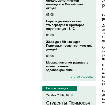
офтальмологической
р
помощью в Ханкайском
округе
05.08 |
Н
р
Первое дыхание осени:
температура в Приморье
Д
опустится до +8 °C
д
з
04.08 |
G
о
Жара до +35: что ждет
Приморье после тропических
С
дождей
у
Д
03.08 |
п
Москва помогает развивать
Ч
отечественное
G
здравоохранение
а
статьи раздела
м
с
М
Регион сегодня
В
д
29 Мая 2026, 16:37
к
Студенты Приморья
и