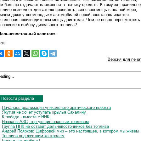
ем больше отдача от вложенных в технику средств. К тому же правильно
опливо позволяет двигателю проявлять всю свою мощь в полной мере,
ричем даже у «немолодых» автомобилей порой восстанавливается
аявленная производителем мощь двигателя. Чем не повод пересмотреть
тношение к выбору дизельного топлива?
Дальневосточный капитал».
ги:
Версия для печа
ading...
Новости раздела
Началась реализация уникального арктического проекта
Якутия не хочет уступать крылья Сахалину
К победе - вместе с ННК!
Названы АЗС, торгующие опасным топливом
Группа ННК не оставит дальневосточников без топлива
Андрей Поярков: Цифровой мир – это настоящее, в котором мы живем
Топливо под жестким контролем
Береги автомобиль!