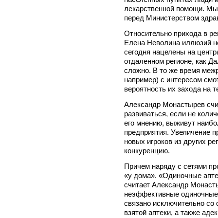
лекарственной помощи. Мы 
перед Министерством здра
Относительно прихода в р
Елена Неволина иллюзий не
сегодня нацелены на центр
отдаленном регионе, как Да
сложно. В то же время меж
например) с интересом смот
вероятность их захода на т
Александр Монастырев счит
развиваться, если не колич
его мнению, выживут наиб
предприятия. Увеличение п
новых игроков из других ре
конкуренцию.
Причем наряду с сетями пр
«у дома». «Одиночные апте
считает Александр Монастыр
неэффективные одиночные а
связано исключительно со 
взятой аптеки, а также ад