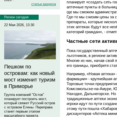
планирует «создать сеть го
статьи раздела
аптечные пункты в больниц
где мы сможем администрат
Где-то мы снизим цены за 
Регион сегодня
препараты, которые нискол
22 Мая 2026, 13:30
этих аптеках будут все не
категорий граждан», - отмет
Частные сети актив
Пока государственный апте
льготников, в регионе акти
Многие из них, начав свой 
его границы, приобретя ста
Пешком по
островам: как новый
Например, «Новая аптека» 
фармации» - крупнейшая ап
мост изменит туризм
Торговые точки предприяти
в Приморье
Комсомольске-на-Амуре, Ю
Находке, Дальнегорске. Но 
Группа компаний "Остов"
традиционные аптеки эконо
планирует построить мост,
который свяжет Русский остров
игроки идут по пути создан
с островом Елены. Переправа
этому пути пошла «Хабаров
станет первым этапом
дискаунтеров «Аптека мини
масштабного проекта