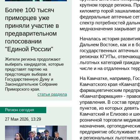
крупном городе региона. П
Более 100 тысяч
километр порой зашкаливает
федеральные аптечные сети
приморцев уже
спектр потребностей дальн
приняли участие в
медназначения закрывает р
предварительном
Началась история развития
голосовании
Дальнем Востоке, как и в б
"Единой России"
государственных аптечных с
регионах КГУПы, отвечающ
Жители региона продолжают
льготных категорий гражда
выбирать кандидатов, которые
числе и на отдаленных терр
представят партию на
предстоящих выборах в
На Камчатке, например, Го
Государственную Думу и
Камчатского края «Камчат
Законодательное Собрание
Приморского края.
фармацевтическим предпри
статьи раздела
«Камчатфармация» - правоп
управления. В состав предп
пунктов, из которых девят
Регион сегодня
Камчатский и Елизово и ше
27 Мая 2026, 13:29
розничной торговли медика
назначения, ортопедически
предприятие обслуживает 
и региональных льготников