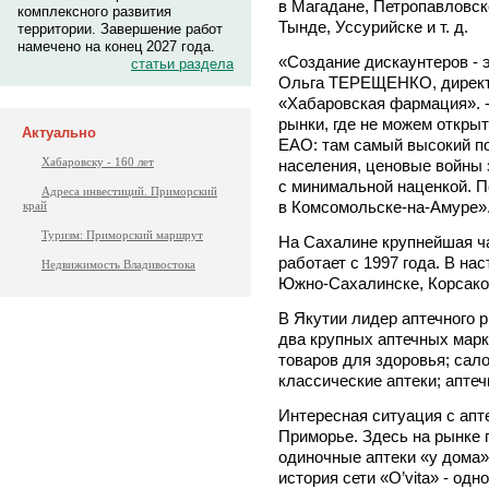
в Магадане, Петропавловск
комплексного развития
Тынде, Уссурийске и т. д.
территории. Завершение работ
намечено на конец 2027 года.
«Создание дискаунтеров - 
статьи раздела
Ольга ТЕРЕЩЕНКО, директ
«Хабаровская фармация». -
рынки, где не можем откры
Актуально
ЕАО: там самый высокий по
Хабаровску - 160 лет
населения, ценовые войны 
с минимальной наценкой. 
Адреса инвестиций. Приморский
в Комсомольске-на-Амуре»
край
Туризм: Приморский маршрут
На Сахалине крупнейшая ча
работает с 1997 года. В на
Недвижимость Владивостока
Южно-Сахалинске, Корсаков
В Якутии лидер аптечного р
два крупных аптечных марк
товаров для здоровья; сало
классические аптеки; аптеч
Интересная ситуация с ап
Приморье. Здесь на рынке 
одиночные аптеки «у дома»,
история сети «О’vita» - од