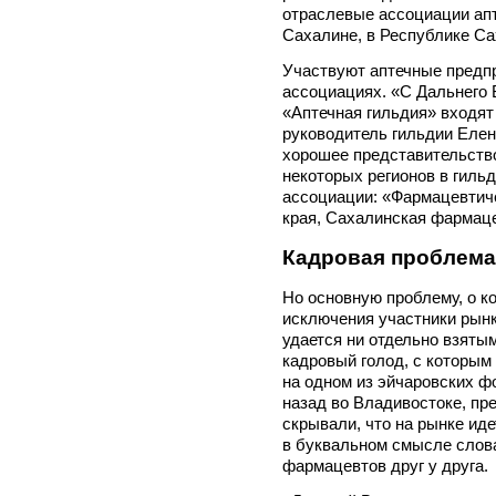
отраслевые ассоциации апт
Сахалине, в Республике Са
Участвуют аптечные предпр
ассоциациях. «С Дальнего 
«Аптечная гильдия» входят 5
руководитель гильдии Еле
хорошее представительство
некоторых регионов в гил
ассоциации: «Фармацевтич
края, Сахалинская фармац
Кадровая проблема 
Но основную проблему, о ко
исключения участники рынк
удается ни отдельно взяты
кадровый голод, с которым
на одном из эйчаровских ф
назад во Владивостоке, пр
скрывали, что на рынке иде
в буквальном смысле слова
фармацевтов друг у друга.