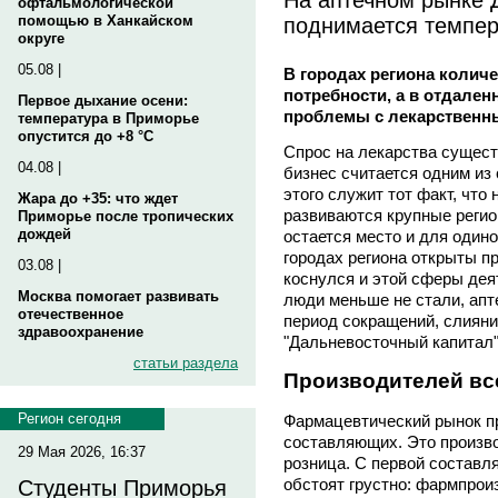
офтальмологической
поднимается темпер
помощью в Ханкайском
округе
05.08 |
В городах региона колич
потребности, а в отдален
Первое дыхание осени:
проблемы с лекарственн
температура в Приморье
опустится до +8 °C
Спрос на лекарства сущест
04.08 |
бизнес считается одним из
этого служит тот факт, что
Жара до +35: что ждет
развиваются крупные регио
Приморье после тропических
дождей
остается место и для один
городах региона открыты пр
03.08 |
коснулся и этой сферы деят
Москва помогает развивать
люди меньше не стали, апт
отечественное
период сокращений, слияни
здравоохранение
"Дальневосточный капитал"
статьи раздела
Производителей вс
Регион сегодня
Фармацевтический рынок пр
составляющих. Это произво
29 Мая 2026, 16:37
розница. С первой составл
обстоят грустно: фармпроиз
Студенты Приморья