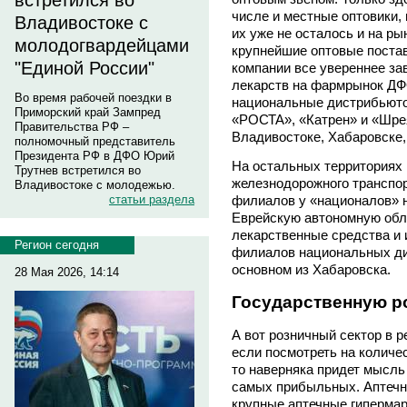
встретился во
числе и местные оптовики, 
Владивостоке с
их уже не осталось и на р
молодогвардейцами
крупнейшие оптовые поста
"Единой России"
компании все увереннее за
лекарств на фармрынок ДФ
Во время рабочей поездки в
национальные дистрибьюто
Приморский край Зампред
«РОСТА», «Катрен» и «Шрея
Правительства РФ –
Владивостоке, Хабаровске,
полномочный представитель
Президента РФ в ДФО Юрий
На остальных территориях 
Трутнев встретился во
железнодорожного транспо
Владивостоке с молодежью.
статьи раздела
филиалов у «националов» н
Еврейскую автономную обла
лекарственные средства и 
Регион сегодня
филиалов национальных ди
основном из Хабаровска.
28 Мая 2026, 14:14
Государственную р
А вот розничный сектор в р
если посмотреть на количес
то наверняка придет мысль 
самых прибыльных. Аптечн
крупные аптечные гипермар