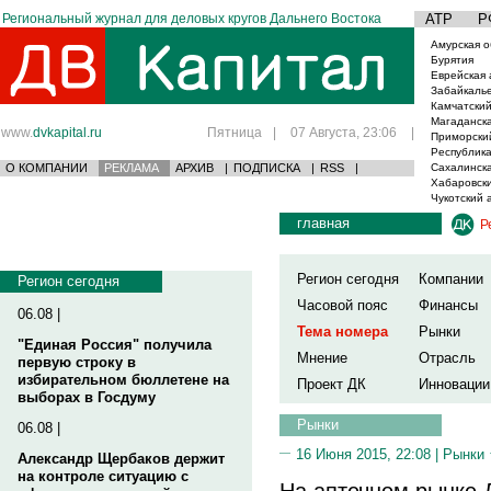
Региональный журнал для деловых кругов Дальнего Востока
АТР
Р
Амурская о
Бурятия
Еврейская 
Забайкаль
Камчатский
Магаданска
www.
dvkapital.ru
Пятница
|
07 Августа, 23:06
|
Приморски
Республика
О КОМПАНИИ
РЕКЛАМА
АРХИВ
|
ПОДПИСКА
|
RSS
|
Сахалинска
Хабаровски
Чукотский 
главная
Р
Регион сегодня
Компании
Регион сегодня
Часовой пояс
Финансы
06.08 |
Тема номера
Рынки
"Единая Россия" получила
Мнение
Отрасль
первую строку в
избирательном бюллетене на
Проект ДК
Инновации
выборах в Госдуму
Рынки
06.08 |
16 Июня 2015, 22:08 |
Рынки
Александр Щербаков держит
на контроле ситуацию с
На аптечном рынке 