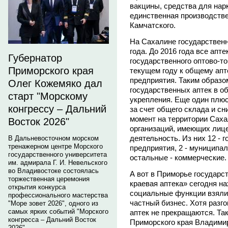
вакцины, средства для нар
единственная производстве
Камчатского.
На Сахалине государственн
года. До 2016 года все апт
Губернатор
государственного оптово-т
Приморского края
текущем году к общему апт
предприятия. Таким образо
Олег Кожемяко дал
государственных аптек в о
старт "Морскому
укрепления. Еще один плюс
конгрессу – Дальний
за счет общего склада и с
момент на территории Саха
Восток 2026"
организаций, имеющих лиц
деятельность. Из них 12 -
В Дальневосточном морском
тренажерном центре Морского
предприятия, 2 - муниципа
государственного университета
остальные - коммерческие.
им. адмирала Г. И. Невельского
во Владивостоке состоялась
А вот в Приморье государс
торжественная церемония
краевая аптека» сегодня н
открытия конкурса
социальные функции взяли
профессионального мастерства
частный бизнес. Хотя разг
"Море зовет 2026", одного из
самых ярких событий "Морского
аптек не прекращаются. Та
конгресса – Дальний Восток
Приморского края Владим
2026".