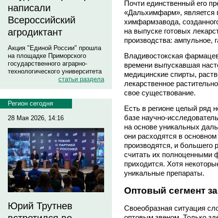
Почти единственный его пр
написали
«Дальхимфарм», является 
Всероссийский
химфармзавода, созданного
агродиктант
на выпуске готовых лекарс
производства: ампульное, г
Акция "Единой России" прошла
Владивостокская фармацев
на площадке Приморского
государственного аграрно-
времени выпускавшая насто
технологического университета
медицинские спирты, раств
статьи раздела
лекарственное растительно
свое существование.
Регион сегодня
Есть в регионе целый ряд 
базе научно-исследовател
28 Мая 2026, 14:16
на основе уникальных дал
они расходятся в основном 
производятся, и большего 
считать их полноценными 
приходится. Хотя некоторы
уникальные препараты.
Оптовый сегмент з
Юрий Трутнев
Своеобразная ситуация сло
оптовым звеном. Только зд