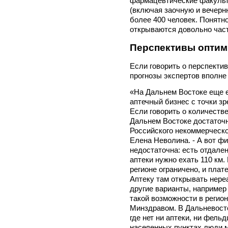
фармацевтические факульт
(включая заочную и вечерн
более 400 человек. Понятно
открываются довольно част
Перспективы опти
Если говорить о перспектив
прогнозы экспертов вполне
«На Дальнем Востоке еще 
аптечный бизнес с точки зр
Если говорить о количестве
Дальнем Востоке достаточн
Российского некоммерческо
Елена Неволина. - А вот ф
недостаточна: есть отдале
аптеки нужно ехать 110 км.
регионе ограничено, и плат
Аптеку там открывать нереа
другие варианты, например
такой возможности в регио
Минздравом. В Дальневосто
где нет ни аптеки, ни фель
населенных пунктах люди м