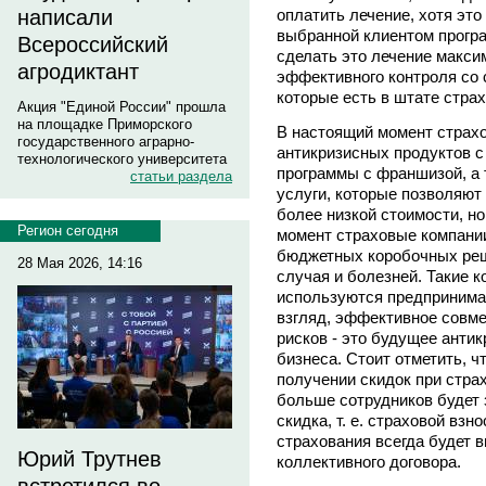
оплатить лечение, хотя эт
написали
выбранной клиентом програм
Всероссийский
сделать это лечение макс
агродиктант
эффективного контроля со
которые есть в штате стр
Акция "Единой России" прошла
на площадке Приморского
В настоящий момент страх
государственного аграрно-
антикризисных продуктов 
технологического университета
программы с франшизой, а
статьи раздела
услуги, которые позволяют
более низкой стоимости, н
Регион сегодня
момент страховые компани
бюджетных коробочных реш
28 Мая 2026, 14:16
случая и болезней. Такие 
используются предпринимат
взгляд, эффективное совм
рисков - это будущее анти
бизнеса. Стоит отметить, ч
получении скидок при стра
больше сотрудников будет 
скидка, т. е. страховой вз
страхования всегда будет в
Юрий Трутнев
коллективного договора.