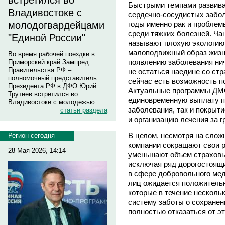
встретился во
Быстрыми темпами развивае
Владивостоке с
сердечно-сосудистых забол
годы именно рак и проблем
молодогвардейцами
среди тяжких болезней. Ча
"Единой России"
называют плохую экологию,
малоподвижный образ жизни,
Во время рабочей поездки в
появлению заболевания нич
Приморский край Зампред
Правительства РФ –
не остаться наедине со ст
полномочный представитель
сейчас есть возможность п
Президента РФ в ДФО Юрий
Актуальные программы ДМС
Трутнев встретился во
единовременную выплату п
Владивостоке с молодежью.
заболевания, так и покрыт
статьи раздела
и организацию лечения за г
В целом, несмотря на слож
Регион сегодня
компании сокращают свои 
28 Мая 2026, 14:14
уменьшают объем страховы
исключая ряд дорогостоящи
в сфере добровольного ме
лиц ожидается положительн
которые в течение несколь
систему заботы о сохранен
полностью отказаться от эт