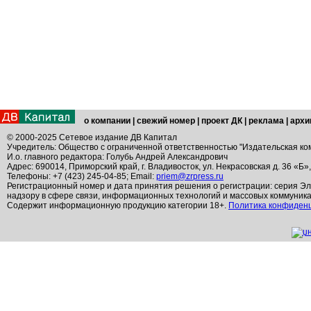
о компании
|
свежий номер
|
проект ДК
|
реклама
|
архи
© 2000-2025 Сетевое издание ДВ Капитал
Учредитель: Общество с ограниченной ответственностью "Издательская ко
И.о. главного редактора: Голубь Андрей Александрович
Адрес: 690014, Приморский край, г. Владивосток, ул. Некрасовская д. 36 «Б»
Телефоны: +7 (423) 245-04-85; Email:
priem@zrpress.ru
Регистрационный номер и дата принятия решения о регистрации: серия Эл
надзору в сфере связи, информационных технологий и массовых коммуник
Содержит информационную продукцию категории 18+.
Политика конфиден