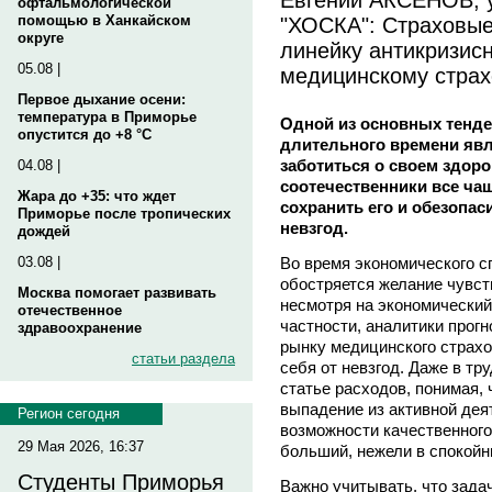
офтальмологической
"ХОСКА": Страховые
помощью в Ханкайском
округе
линейку антикризис
05.08 |
медицинскому стра
Первое дыхание осени:
температура в Приморье
Одной из основных тенде
опустится до +8 °C
длительного времени яв
заботиться о своем здор
04.08 |
соотечественники все ча
Жара до +35: что ждет
сохранить его и обезопас
Приморье после тропических
невзгод.
дождей
Во время экономического с
03.08 |
обостряется желание чувст
Москва помогает развивать
несмотря на экономический 
отечественное
частности, аналитики прог
здравоохранение
рынку медицинского страхо
статьи раздела
себя от невзгод. Даже в тр
статье расходов, понимая,
выпадение из активной дея
Регион сегодня
возможности качественного
29 Мая 2026, 16:37
больший, нежели в спокойн
Студенты Приморья
Важно учитывать, что задач