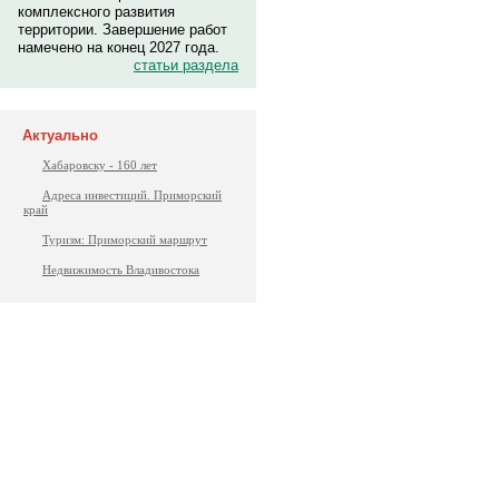
комплексного развития
территории. Завершение работ
намечено на конец 2027 года.
статьи раздела
Актуально
Хабаровску - 160 лет
Адреса инвестиций. Приморский
край
Туризм: Приморский маршрут
Недвижимость Владивостока