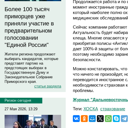
Продолжается работа и по 
момент иностранные гражда
Более 100 тысяч
который наиболее полно о
приморцев уже
медицинских обследований
приняли участие в
Сейчас компании работают
предварительном
Актуальность будет набира
голосовании
клеща. Многие опасаются у
приобретая полисы «Антикл
"Единой России"
дает 100%-й защиты от бол
поэтому необходимо заране
Жители региона продолжают
выбирать кандидатов, которые
безопасности.
представят партию на
предстоящих выборах в
Можно констатировать, что 
Государственную Думу и
что ничего не произойдет, н
Законодательное Собрание
переводится иностранное сл
Приморского края.
необходимости страховая 
статьи раздела
проблемы.
Журнал "Дальневосточный 
Регион сегодня
Теги:
ХОСКА
страхование
27 Мая 2026, 13:29