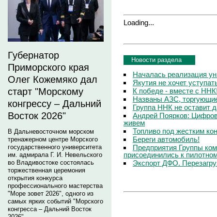
Loading...
Губернатор
Новости раздела
Приморского края
Началась реализация ун
Олег Кожемяко дал
Якутия не хочет уступа
старт "Морскому
К победе - вместе с ННК
Названы АЗС, торгующи
конгрессу – Дальний
Группа ННК не оставит 
Восток 2026"
Андрей Поярков: Цифров
живем
Топливо под жестким ко
В Дальневосточном морском
Береги автомобиль!
тренажерном центре Морского
Предприятия Группы ком
государственного университета
присоединились к пилотном
им. адмирала Г. И. Невельского
Экспорт ДФО. Перезагру
во Владивостоке состоялась
торжественная церемония
открытия конкурса
профессионального мастерства
"Море зовет 2026", одного из
самых ярких событий "Морского
конгресса – Дальний Восток
2026".