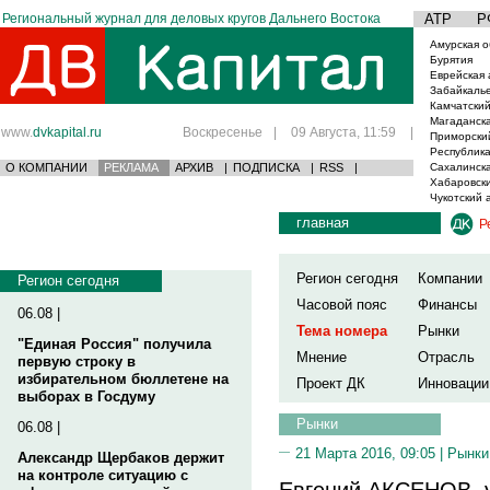
Региональный журнал для деловых кругов Дальнего Востока
АТР
Р
Амурская о
Бурятия
Еврейская 
Забайкаль
Камчатский
Магаданска
www.
dvkapital.ru
Воскресенье
|
09 Августа, 11:59
|
Приморски
Республика
О КОМПАНИИ
РЕКЛАМА
АРХИВ
|
ПОДПИСКА
|
RSS
|
Сахалинска
Хабаровски
Чукотский 
главная
Р
Регион сегодня
Компании
Регион сегодня
Часовой пояс
Финансы
06.08 |
Тема номера
Рынки
"Единая Россия" получила
Мнение
Отрасль
первую строку в
избирательном бюллетене на
Проект ДК
Инновации
выборах в Госдуму
Рынки
06.08 |
21 Марта 2016, 09:05 |
Рынки
Александр Щербаков держит
на контроле ситуацию с
Евгений АКСЕНОВ, 