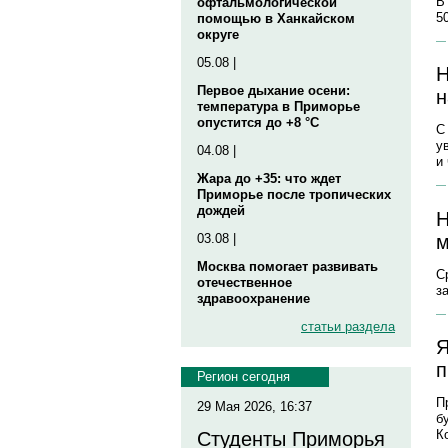
В
офтальмологической
5
помощью в Ханкайском
округе
05.08 |
Н
Первое дыхание осени:
н
температура в Приморье
опустится до +8 °C
С
у
04.08 |
и
Жара до +35: что ждет
Приморье после тропических
дождей
Н
м
03.08 |
Москва помогает развивать
С
отечественное
з
здравоохранение
статьи раздела
Я
п
Регион сегодня
П
29 Мая 2026, 16:37
б
К
Студенты Приморья