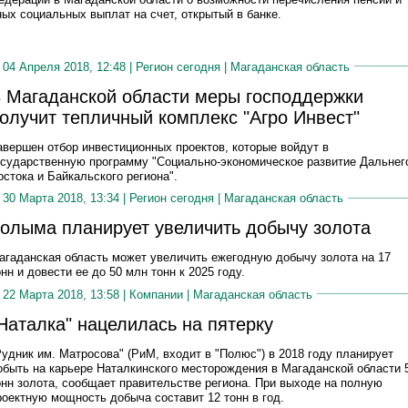
ных социальных выплат на счет, открытый в банке.
04 Апреля 2018, 12:48 |
Регион сегодня
|
Магаданская область
 Магаданской области меры господдержки
олучит тепличный комплекс "Агро Инвест"
авершен отбор инвестиционных проектов, которые войдут в
осударственную программу "Социально-экономическое развитие Дальнег
остока и Байкальского региона".
30 Марта 2018, 13:34 |
Регион сегодня
|
Магаданская область
олыма планирует увеличить добычу золота
агаданская область может увеличить ежегодную добычу золота на 17
онн и довести ее до 50 млн тонн к 2025 году.
22 Марта 2018, 13:58 |
Компании
|
Магаданская область
Наталка" нацелилась на пятерку
Рудник им. Матросова" (РиМ, входит в "Полюс") в 2018 году планирует
обыть на карьере Наталкинского месторождения в Магаданской области 
онн золота, сообщает правительстве региона. При выходе на полную
роектную мощность добыча составит 12 тонн в год.