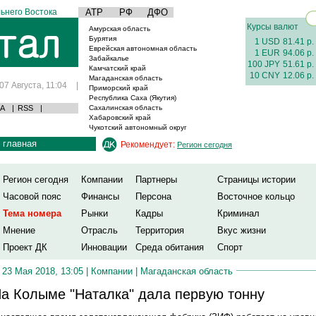
ьнего Востока
АТР
РФ
ДФО
Курсы валют
Амурская область
Бурятия
1 USD
81.41 р.
Еврейская автономная область
1 EUR
94.06 р.
Забайкалье
100 JPY
51.61 р.
Камчатский край
10 CNY
12.06 р.
Магаданская область
07 Августа, 11:04
|
Приморский край
Республика Саха (Якутия)
А
|
RSS
|
Сахалинская область
Хабаровский край
Чукотский автономный округ
главная
Рекомендует:
Регион сегодня
Регион сегодня
Компании
Партнеры
Страницы истории
Часовой пояс
Финансы
Персона
Восточное кольцо
Тема номера
Рынки
Кадры
Криминал
Мнение
Отрасль
Территория
Вкус жизни
Проект ДК
Инновации
Среда обитания
Спорт
23 Мая 2018, 13:05 |
Компании
|
Магаданская область
а Колыме "Наталка" дала первую тонну