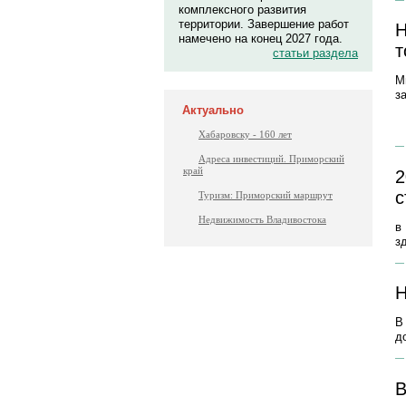
комплексного развития
территории. Завершение работ
Н
намечено на конец 2027 года.
т
статьи раздела
М
з
Актуально
Хабаровску - 160 лет
Адреса инвестиций. Приморский
край
2
с
Туризм: Приморский маршрут
Недвижимость Владивостока
в
з
Н
В
д
В