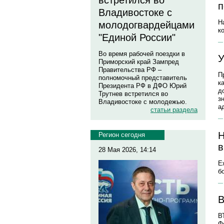
встретился во
п
Владивостоке с
Н
молодогвардейцами
к
"Единой России"
Во время рабочей поездки в
У
Приморский край Зампред
Правительства РФ –
П
полномочный представитель
к
Президента РФ в ДФО Юрий
д
Трутнев встретился во
з
Владивостоке с молодежью.
а
статьи раздела
Н
Регион сегодня
в
28 Мая 2026, 14:14
Е
б
В
В
Ф