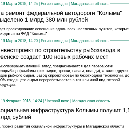
19 Марта 2018, 14:25 |
Регион сегодня
|
Магаданская область
а ремонт федеральной автодороги "Колыма"
ыделено 1 млрд 380 млн рублей
дет проектирование освещения вдоль всех населенных пунктов, которые
аходятся на ФАД "Колыма"
19 Марта 2018, 14:20 |
Регион сегодня
|
Магаданская область
нвестпроект по строительству рыбозавода в
венске создаст 100 новых рабочих мест
ыбоперерабатывающий завод предназначается для переработки
елорыбицы (камбалы трех видов, трески, наваги, сельди), а также других
идов рыбного сырья. Завод спроектирован по безотходной технологии, д
00% входящего сырья перерабатывается в тот или иной вид готовой
родукции.
19 Февраля 2018, 14:24 |
Часовой пояс
|
Магаданская область
оциальная инфраструктура Колымы получит 1,
лрд рублей
1 проект развития социальной инфраструктуры в Магаданской области