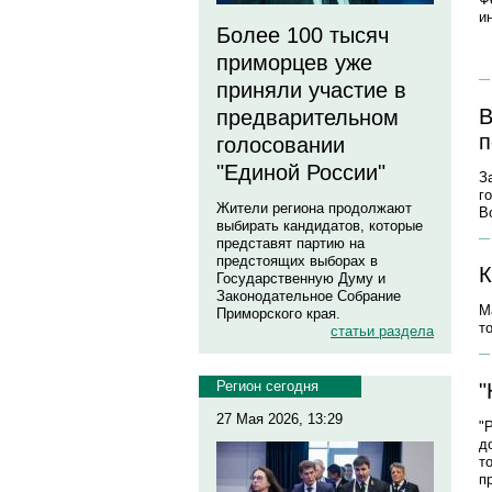
и
Более 100 тысяч
приморцев уже
приняли участие в
В
предварительном
п
голосовании
"Единой России"
З
г
Жители региона продолжают
В
выбирать кандидатов, которые
представят партию на
предстоящих выборах в
К
Государственную Думу и
Законодательное Собрание
М
Приморского края.
т
статьи раздела
Регион сегодня
"
27 Мая 2026, 13:29
"
д
т
п