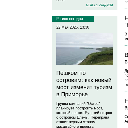
п
статьи раздела
Н
Регион сегодня
"
22 Мая 2026, 13:30
В
м
В
в
Д
Пешком по
п
островам: как новый
п
г
мост изменит туризм
в Приморье
Н
Группа компаний "Остов"
а
планирует построить мост,
который свяжет Русский остров
С
с островом Елены. Переправа
А
станет первым этапом
масштабного проекта