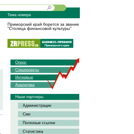
Тема номера
Приморский край борется за звание
"Столица финансовой культуры"
Опрос
Спецпроекты
Интервью
Аналитика
Наши партнеры
Администрации
Сми
Полезные ссылки
Статистика