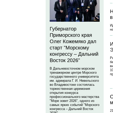
Н
в
И
Губернатор
н
Приморского края
Олег Кожемяко дал
И
старт "Морскому
Э
конгрессу – Дальний
Р
Восток 2026"
б
в
В Дальневосточном морском
1
тренажерном центре Морского
п
государственного университета
им. адмирала Г. И. Невельского
во Владивостоке состоялась
торжественная церемония
открытия конкурса
С
профессионального мастерства
"Море зовет 2026", одного из
м
самых ярких событий "Морского
конгресса – Дальний Восток
2
2026".