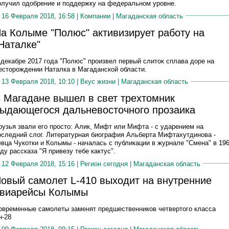
олучил одобрение и поддержку на федеральном уровне.
16 Февраля 2018, 16:58 |
Компании
|
Магаданская область
а Колыме "Полюс" активизирует работу на
Наталке"
 декабре 2017 года "Полюс" произвел первый слиток сплава доре на
есторождении Наталка в Магаданской области.
13 Февраля 2018, 10:10 |
Вкус жизни
|
Магаданская область
 Магадане вышел в свет трехтомник
ыдающегося дальневосточного прозаика
рузья звали его просто: Алик, Мифт или Мифта - с ударением на
оследний слог. Литературная биография Альберта Мифтахутдинова -
евца Чукотки и Колымы - началась с публикации в журнале "Смена" в 19
оду рассказа "Я привезу тебе кактус".
12 Февраля 2018, 15:16 |
Регион сегодня
|
Магаданская область
овый самолет L-410 выходит на внутренние
виарейсы Колымы
овременные самолеты заменят предшественников четвертого класса
н-28