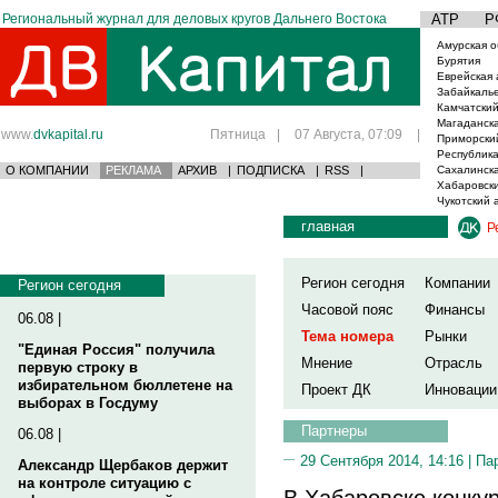
Региональный журнал для деловых кругов Дальнего Востока
АТР
Р
Амурская о
Бурятия
Еврейская 
Забайкаль
Камчатский
Магаданска
www.
dvkapital.ru
Пятница
|
07 Августа, 07:09
|
Приморски
Республика
О КОМПАНИИ
РЕКЛАМА
АРХИВ
|
ПОДПИСКА
|
RSS
|
Сахалинска
Хабаровски
Чукотский 
главная
Р
Регион сегодня
Компании
Регион сегодня
Часовой пояс
Финансы
06.08 |
Тема номера
Рынки
"Единая Россия" получила
Мнение
Отрасль
первую строку в
избирательном бюллетене на
Проект ДК
Инновации
выборах в Госдуму
Партнеры
06.08 |
29 Сентября 2014, 14:16 |
Па
Александр Щербаков держит
на контроле ситуацию с
В Хабаровске конку