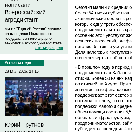
написали
Сегодня малый и средний б
Всероссийский
более 54 тысяч субъектов 
экономический оборот в рег
агродиктант
которых одну треть обеспе
Акция "Единой России" прошла
предпринимательства в кра
на площадке Приморского
особенно это чувствуют жи
государственного аграрно-
сельских поселений, где ф
технологического университета
питание, бытовые услуги в
статьи раздела
Доля налоговых поступлени
почти четверть от общего 
Регион сегодня
- В прошлом году в период
28 Мая 2026, 14:16
предприниматели Хабаровск
стихии. Более 50 из них н
со стихией на Амуре. При э
значительные финансовые п
поддерживает этот сектор 
восьмая по счету, но на эт
поддержки малого и средне
объем помощи составит 5,5
объектов инфраструктуры,
предпринимательства: займ
Юрий Трутнев
субсидии за последние 4 г