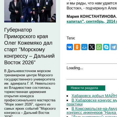
и мы рады, что нам удается
Восток», - подчеркнул Але
Мария КОНСТАНТИНОВА
капитал", сентябрь, 2014 
Губернатор
Приморского края
Теги:
Олег Кожемяко дал
старт "Морскому
конгрессу – Дальний
Восток 2026"
Loading...
В Дальневосточном морском
тренажерном центре Морского
государственного университета
им. адмирала Г. И. Невельского
во Владивостоке состоялась
Новости раздела
торжественная церемония
Хабаровск добыл МАЙ
открытия конкурса
В Хабаровске конкурс м
профессионального мастерства
практики
"Море зовет 2026", одного из
В Комсомольске-на-Аму
самых ярких событий "Морского
конгресс инженеров "Наука
конгресса – Дальний Восток
"Дальэнергомаш": кузниц
2026".