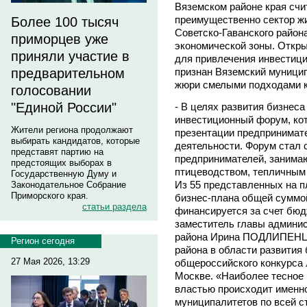
Вяземском районе края счи
преимущественно сектор ж
Более 100 тысяч
Советско-Гаванского района
приморцев уже
экономической зоны. Откр
приняли участие в
для привлечения инвестици
признан Вяземский муницип
предварительном
жюри смелыми подходами к
голосовании
"Единой России"
- В целях развития бизнеса
инвестиционный форум, ко
Жители региона продолжают
презентации предпринимат
выбирать кандидатов, которые
деятельности. Форум стал 
представят партию на
предпринимателей, занима
предстоящих выборах в
птицеводством, тепличным 
Государственную Думу и
Из 55 представленных на 
Законодательное Собрание
Приморского края.
бизнес-плана общей суммой
статьи раздела
финансируется за счет бюд
заместитель главы админи
района Ирина ПОДЛИПЕНЦЕ
Регион сегодня
района в области развития
27 Мая 2026, 13:29
общероссийского конкурса
Москве. «Наиболее тесное
властью происходит именно
муниципалитетов по всей ст