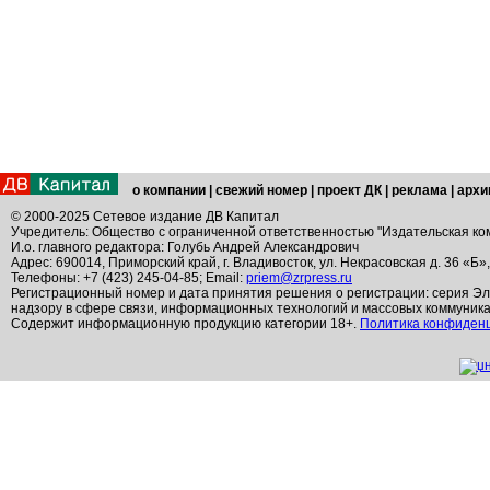
о компании
|
свежий номер
|
проект ДК
|
реклама
|
архи
© 2000-2025 Сетевое издание ДВ Капитал
Учредитель: Общество с ограниченной ответственностью "Издательская ко
И.о. главного редактора: Голубь Андрей Александрович
Адрес: 690014, Приморский край, г. Владивосток, ул. Некрасовская д. 36 «Б»
Телефоны: +7 (423) 245-04-85; Email:
priem@zrpress.ru
Регистрационный номер и дата принятия решения о регистрации: серия Эл
надзору в сфере связи, информационных технологий и массовых коммуник
Содержит информационную продукцию категории 18+.
Политика конфиден