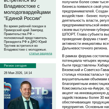
встретился во
получили более семи тысяч
Владивостоке с
бизнеса появился свой упо
предпринимателей. Создан 
молодогвардейцами
воздействия - бизнес полу
"Единой России"
деятельность власти, рег
предпринимательской инвес
Во время рабочей поездки в
своем выступлении губерна
Приморский край Зампред
ШПОРТ. Глава субъекта выр
Правительства РФ –
полномочный представитель
проведение форума станет
Президента РФ в ДФО Юрий
активности инициативы вс
Трутнев встретился во
Дальневосточного региона.
Владивостоке с молодежью.
статьи раздела
В рамках форума состояла
потенциала четырех муници
были представлены Хабаро
Регион сегодня
Вяземский и Советско-Гав
28 Мая 2026, 14:14
столица «похвасталась» тр
внушительными объемами в
благоприятным инвестицио
Комсомольска-на-Амуре, п
акцент на инновационную д
задействованы более 30 ма
обеспечивающих продукцие
предприятия. Основным на