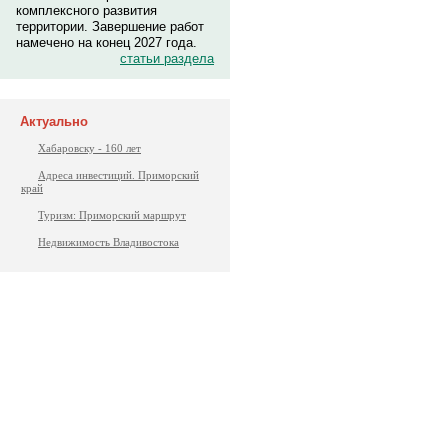
комплексного развития
территории. Завершение работ
намечено на конец 2027 года.
статьи раздела
Актуально
Хабаровску - 160 лет
Адреса инвестиций. Приморский
край
Туризм: Приморский маршрут
Недвижимость Владивостока