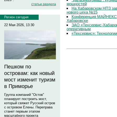
мощностей
статьи раздела
На Хабаровском НПЗ за
нового цеха №15
Конференция МАЙНЕКС в
Регион сегодня
Хабаровске
ЗАО «Техсервис-Хабаров
22 Мая 2026, 13:30
оперативным
«Техсервис»: Технологи
Пешком по
островам: как новый
мост изменит туризм
в Приморье
Группа компаний "Остов"
планирует построить мост,
который свяжет Русский остров
с островом Елены. Переправа
станет первым этапом
масштабного проекта