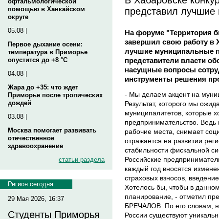
офтальмологической
представил лучшие 
помощью в Ханкайском
округе
05.08 |
На форуме "Территория б
завершил свою работу в 
Первое дыхание осени:
лучшие муниципальные пр
температура в Приморье
представители власти о
опустится до +8 °C
насущные вопросы сотру
04.08 |
инструменты решения про
Жара до +35: что ждет
- Мы делаем акцент на муни
Приморье после тропических
дождей
Результат, которого мы ожид
муниципалитетов, которые х
03.08 |
предпринимательство. Ведь
Москва помогает развивать
рабочие места, снимает соц
отечественное
отражается на развитии реги
здравоохранение
стабильности фискальной си
Российские предприниматели
статьи раздела
каждый год вносятся измене
страховых взносов, введение
Регион сегодня
Хотелось бы, чтобы в данно
планирование, - отметил пр
29 Мая 2026, 16:37
БРЕЧАЛОВ. По его словам, н
Студенты Приморья
России существуют уникальн