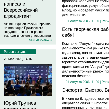
правовая коллизия не толь
написали
факторинговых услуг, объем
Всероссийский
млрд, но и создает массу 
деятельности.
агродиктант
01 Августа 2006, 11:00 |
Реги
Акция "Единой России" прошла
на площадке Приморского
Есть творческая раб
государственного аграрно-
себя!
технологического университета
статьи раздела
Компания "Август" - одна 
дальневосточном рынке гру
Регион сегодня
года назад, она стремитель
завоевала репутацию надеж
28 Мая 2026, 14:16
гарантом стабильности для 
время компания "Август" до
дальневосточный рынок пр
ведения бизнеса.
01 Августа 2006, 11:00 |
Реги
Энфорта: Быстро. В
В июне во Владивостоке о
Юрий Трутнев
оператора связи "Энфорта"
современных услуг связи д