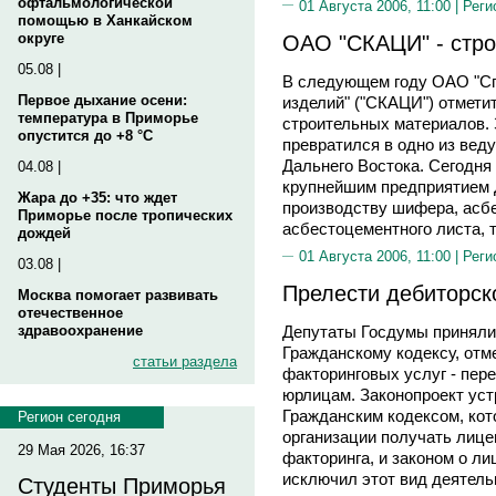
офтальмологической
01 Августа 2006, 11:00 |
Реги
помощью в Ханкайском
ОАО "СКАЦИ" - стро
округе
05.08 |
В следующем году ОАО "Сп
Первое дыхание осени:
изделий" ("СКАЦИ") отметит
температура в Приморье
строительных материалов. 
опустится до +8 °C
превратился в одно из вед
Дальнего Востока. Сегодня
04.08 |
крупнейшим предприятием 
Жара до +35: что ждет
производству шифера, асбе
Приморье после тропических
асбестоцементного листа, 
дождей
01 Августа 2006, 11:00 |
Реги
03.08 |
Прелести дебиторск
Москва помогает развивать
отечественное
здравоохранение
Депутаты Госдумы приняли 
Гражданскому кодексу, от
статьи раздела
факторинговых услуг - пер
юрлицам. Законопроект уст
Гражданским кодексом, ко
Регион сегодня
организации получать лице
29 Мая 2026, 16:37
факторинга, и законом о л
исключил этот вид деятель
Студенты Приморья