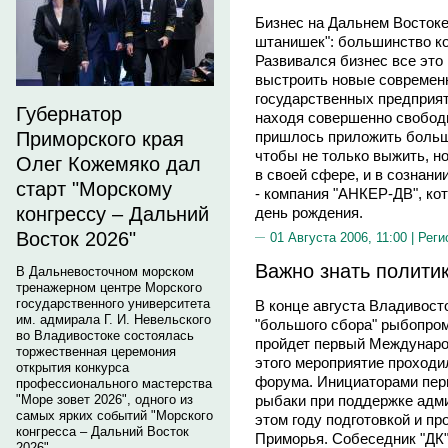
Бизнес на Дальнем Востоке
штанишек": большинство к
Развивался бизнес все это
выстроить новые современ
государственных предприяти
Губернатор
находя совершенно свобо
пришлось приложить больше
Приморского края
чтобы не только выжить, н
Олег Кожемяко дал
в своей сфере, и в сознани
старт "Морскому
- компания "АНКЕР-ДВ", кот
конгрессу – Дальний
день рождения.
Восток 2026"
01 Августа 2006, 11:00 |
Реги
Важно знать политик
В Дальневосточном морском
тренажерном центре Морского
государственного университета
В конце августа Владивосто
им. адмирала Г. И. Невельского
"большого сбора" рыбопро
во Владивостоке состоялась
пройдет первый Междунаро
торжественная церемония
этого мероприятие проходи
открытия конкурса
форума. Инициаторами пер
профессионального мастерства
"Море зовет 2026", одного из
рыбаки при поддержке адми
самых ярких событий "Морского
этом году подготовкой и п
конгресса – Дальний Восток
Приморья. Собеседник "ДК
2026".