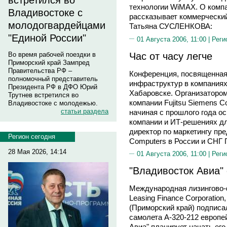
встретился во
технологии WiMAX. О компа
Владивостоке с
рассказывает коммерчески
молодогвардейцами
Татьяна СУСЛЕНКОВА:
"Единой России"
01 Августа 2006, 11:00 |
Реги
Час от часу легче
Во время рабочей поездки в
Приморский край Зампред
Правительства РФ –
Конференция, посвященна
полномочный представитель
инфраструктур в компаниях
Президента РФ в ДФО Юрий
Хабаровске. Организаторо
Трутнев встретился во
компании Fujitsu Siemens C
Владивостоке с молодежью.
статьи раздела
начиная с прошлого года о
компании и ИТ-решениях дл
директор по маркетингу пре
Регион сегодня
Computers в России и СН
28 Мая 2026, 14:14
01 Августа 2006, 11:00 |
Реги
"Владивосток Авиа"
Международная лизингово-ф
Leasing Finance Corporatio
(Приморский край) подписа
самолета А-320-212 европе
Авиа" планирует начать его