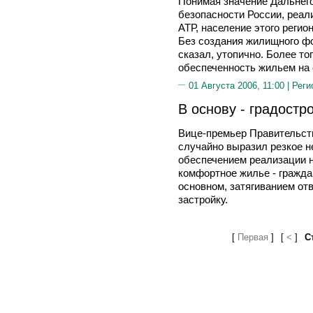
Понимая значение Дальнего
безопасности России, реал
АТР, население этого регио
Без создания жилищного фо
сказал, утопично. Более тог
обеспеченность жильем на 
01 Августа 2006, 11:00 |
Реги
В основу - градостр
Вице-премьер Правительс
случайно выразил резкое 
обеспечением реализации н
комфортное жилье - гражда
основном, затягиванием от
застройку.
[
Первая
]
[
<
]
С