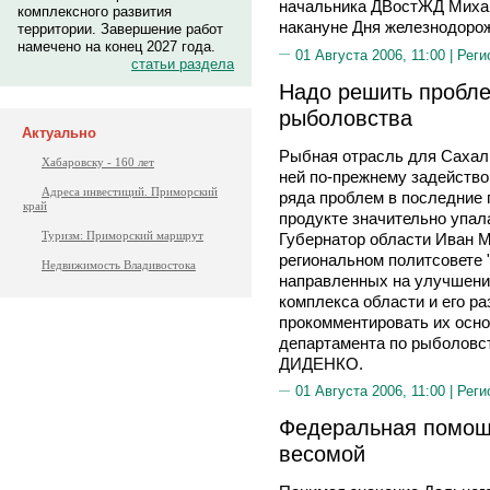
начальника ДВостЖД Миха
комплексного развития
накануне Дня железнодоро
территории. Завершение работ
намечено на конец 2027 года.
01 Августа 2006, 11:00 |
Реги
статьи раздела
Надо решить пробле
рыболовства
Актуально
Рыбная отрасль для Сахали
Хабаровску - 160 лет
ней по-прежнему задейство
Адреса инвестиций. Приморский
ряда проблем в последние 
край
продукте значительно упала
Туризм: Приморский маршрут
Губернатор области Иван 
региональном политсовете 
Недвижимость Владивостока
направленных на улучшен
комплекса области и его ра
прокомментировать их осн
департамента по рыболовс
ДИДЕНКО.
01 Августа 2006, 11:00 |
Реги
Федеральная помощ
весомой