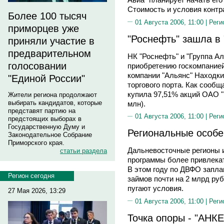
Стоимость и условия контр
Более 100 тысяч
01 Августа 2006, 11:00 |
Реги
приморцев уже
"Роснефть" зашла в
приняли участие в
предварительном
НК "Роснефть" и "Группа А
голосовании
приобретению госкомпанией
компании "Альянс" Находки
"Единой России"
торгового порта. Как сообщ
купила 97,51% акций ОАО "
Жители региона продолжают
выбирать кандидатов, которые
млн).
представят партию на
01 Августа 2006, 11:00 |
Реги
предстоящих выборах в
Государственную Думу и
Региональные особе
Законодательное Собрание
Приморского края.
Дальневосточные регионы 
статьи раздела
программы более привлека
В этом году по ДВФО запла
Регион сегодня
займов почти на 2 млрд ру
пугают условия.
27 Мая 2026, 13:29
01 Августа 2006, 11:00 |
Реги
Точка опоры - "АНК