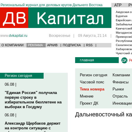
Региональный журнал для деловых кругов Дальнего Востока
АТР
Р
Амурская о
Бурятия
Еврейская 
Забайкаль
Камчатский
Магаданска
www.
dvkapital.ru
Воскресенье
|
09 Августа, 21:14
|
Приморски
Республика
О КОМПАНИИ
РЕКЛАМА
АРХИВ
|
ПОДПИСКА
|
RSS
|
Сахалинска
Хабаровски
Чукотский 
главная
Р
Регион сегодня
Компании
Регион сегодня
Часовой пояс
Финансы
06.08 |
Тема номера
Рынки
"Единая Россия" получила
Мнение
Отрасль
первую строку в
избирательном бюллетене на
Проект ДК
Инновации
выборах в Госдуму
Дальневосточный ка
06.08 |
Александр Щербаков держит
на контроле ситуацию с