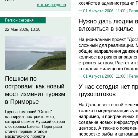
хозяйства администрации 
статьи раздела
01 Августа 2006, 11:00 |
Реги
Нужно дать людям в
Регион сегодня
вложиться в жилье
22 Мая 2026, 13:30
Национальный проект "Дост
сложный для реализации. 
общие направления движен
количество разнонаправлен
строительством. Растет и к
создания жилищного благоп
01 Августа 2006, 11:00 |
Реги
Пешком по
островам: как новый
У нас сегодня нет п
грузопотоков
мост изменит туризм
в Приморье
На Дальневосточной железн
только о модернизации су
Группа компаний "Остов"
например, и приграничных п
планирует построить мост,
который свяжет Русский остров
создание новых инфраструк
с островом Елены. Переправа
центров. А также о появле
станет первым этапом
перевозке рыбы и автомаши
масштабного проекта