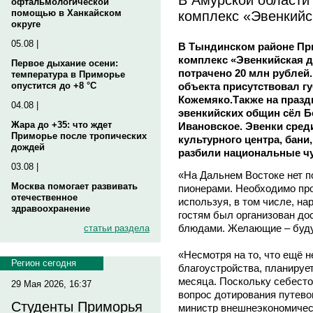
офтальмологической
комплекс «Эвенкийс
помощью в Ханкайском
округе
05.08 |
В Тындинском районе Пр
комплекс «Эвенкийская д
Первое дыхание осени:
потрачено 20 млн рублей.
температура в Приморье
объекта присутствовал г
опустится до +8 °C
Кожемяко.Также на празд
04.08 |
эвенкийских общин сёл Б
Жара до +35: что ждет
Ивановское. Эвенки сред
Приморье после тропических
культурного центра, бани
дождей
разбили национальные чу
03.08 |
«На Дальнем Востоке нет 
Москва помогает развивать
пионерами. Необходимо про
отечественное
используя, в том числе, н
здравоохранение
гостям был организован до
блюдами. Желающие – будут
статьи раздела
«Несмотря на то, что ещё 
Регион сегодня
благоустройства, планирует
месяца. Поскольку себесто
29 Мая 2026, 16:37
вопрос дотирования путево
Студенты Приморья
министр внешнеэкономическ