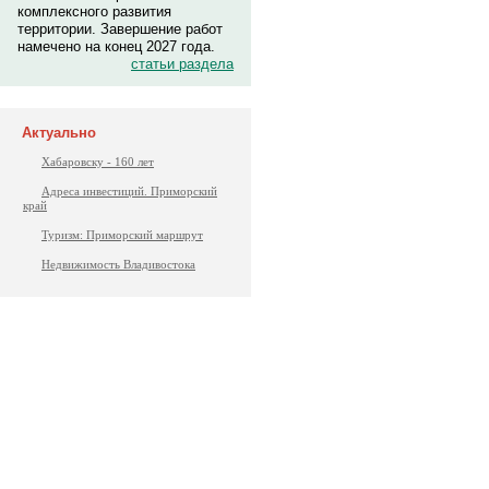
комплексного развития
территории. Завершение работ
намечено на конец 2027 года.
статьи раздела
Актуально
Хабаровску - 160 лет
Адреса инвестиций. Приморский
край
Туризм: Приморский маршрут
Недвижимость Владивостока