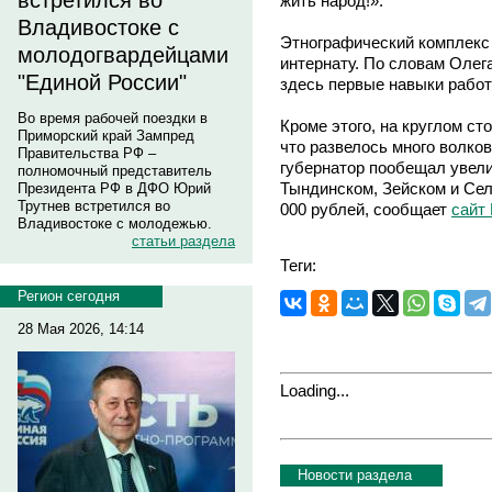
встретился во
жить народ!».
Владивостоке с
Этнографический комплекс
молодогвардейцами
интернату. По словам Олег
"Единой России"
здесь первые навыки работ
Во время рабочей поездки в
Кроме этого, на круглом ст
Приморский край Зампред
что развелось много волков
Правительства РФ –
губернатор пообещал увели
полномочный представитель
Тындинском, Зейском и Сел
Президента РФ в ДФО Юрий
Трутнев встретился во
000 рублей, сообщает
сайт
Владивостоке с молодежью.
статьи раздела
Теги:
Регион сегодня
28 Мая 2026, 14:14
Loading...
Новости раздела