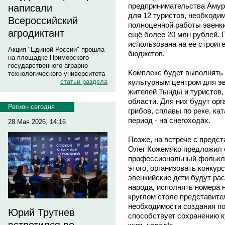
предпринимательства Амурс
написали
для 12 туристов, необходи
Всероссийский
полноценной работы эвенк
агродиктант
ещё более 20 млн рублей. 
использована на её строит
Акция "Единой России" прошла
бюджетов.
на площадке Приморского
государственного аграрно-
Комплекс будет выполнять
технологического университета
культурным центром для эв
статьи раздела
жителей Тынды и туристов,
области. Для них будут ор
Регион сегодня
грибов, сплавы по реке, ка
период - на снегоходах.
28 Мая 2026, 14:16
Позже, на встрече с предс
Олег Кожемяко предложил 
профессиональный фолькло
этого, организовать конкур
эвенкийские дети будут ра
народа, исполнять номера 
круглом столе представит
необходимости создания по
Юрий Трутнев
способствует сохранению ку