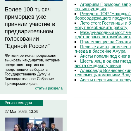
Аграриям Приморья запр
сельхозугодьях
Более 100 тысяч
Резидент ТОР "Находка"
приморцев уже
боросодержащего продукта
Лето стоп: Гостиницы и 
приняли участие в
могут возобновить работу
предварительном
Международный мост чер
ждёт первых автомобилист
голосовании
Прилетающие на Сахали
"Единой России"
Первые аисты, помеченн
гнезда в бассейне Амура
Жители региона продолжают
Аисты попали под снег 
выбирать кандидатов, которые
Шесть яиц в одном гнезд
представят партию на
аиста ожидают ученые
предстоящих выборах в
Александр Вознесенский:
Государственную Думу и
техпомощь компаниям Вла
Законодательное Собрание
Аисты переживают перву
Приморского края.
статьи раздела
Регион сегодня
27 Мая 2026, 13:29