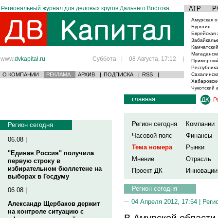
Региональный журнал для деловых кругов Дальнего Востока
АТР
Р
Амурская о
Бурятия
Еврейская 
Забайкаль
Камчатский
Магаданска
www.
dvkapital.ru
Суббота
|
08 Августа, 17:12
|
Приморски
Республика
О КОМПАНИИ
РЕКЛАМА
АРХИВ
|
ПОДПИСКА
|
RSS
|
Сахалинска
Хабаровски
Чукотский 
главная
Р
Регион сегодня
Компании
Регион сегодня
Часовой пояс
Финансы
06.08 |
Тема номера
Рынки
"Единая Россия" получила
Мнение
Отрасль
первую строку в
избирательном бюллетене на
Проект ДК
Инновации
выборах в Госдуму
Регион сегодня
06.08 |
04 Апреля 2012, 17:54 |
Реги
Александр Щербаков держит
на контроле ситуацию с
В Амурской области