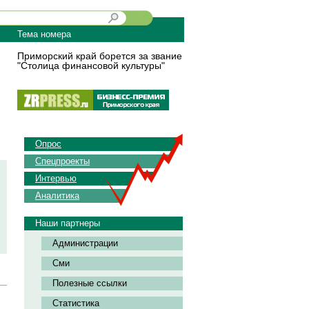
Тема номера
Приморский край борется за звание
"Столица финансовой культуры"
Опрос
Спецпроекты
Интервью
Аналитика
Наши партнеры
Администрации
Сми
Полезные ссылки
Статистика