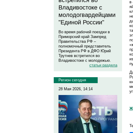
встретился во
в
Владивостоке с
я
к
молодогвардейцами
н
д
"Единой России"
к
т
Во время рабочей поездки в
э
Приморский край Зампред
п
Правительства РФ –
«
полномочный представитель
п
Президента РФ в ДФО Юрий
к
Трутнев встретился во
и
Владивостоке с молодежью.
п
статьи раздела
Д
Р
Регион сегодня
к
м
28 Мая 2026, 14:14
у
Ж
Т