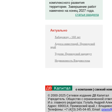
комплексного развития
территории. Завершение работ
намечено на конец 2027 года.
статьи раздела
Актуально
Хабаровску - 160 лет
Адреса инвестиций. Приморский
край
Туризм: Приморский маршрут
Недвижимость Владивостока
о компании
|
свежий ном
© 2000-2025 Сетевое издание ДВ Капитал
Учредитель: Общество с ограниченной отве
И.о. главного редактора: Голубь Андрей Але
Адрес: 690014, Приморский край, г. Владивос
Телефоны: +7 (423) 245-04-85; Email:
priem@