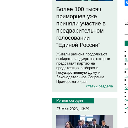
Более 100 тысяч
приморцев уже
приняли участие в
Lo
предварительном
голосовании
"Единой России"
Жители региона продолжают
выбирать кандидатов, которые
б
представят партию на
в
предстоящих выборах в
Государственную Думу и
п
Законодательное Собрание
Приморского края.
статьи раздела
б
о
Регион сегодня
к
27 Мая 2026, 13:29