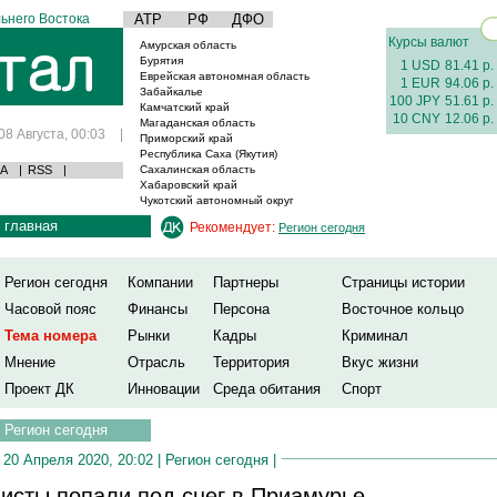
ьнего Востока
АТР
РФ
ДФО
Курсы валют
Амурская область
Бурятия
1 USD
81.41 р.
Еврейская автономная область
1 EUR
94.06 р.
Забайкалье
100 JPY
51.61 р.
Камчатский край
10 CNY
12.06 р.
Магаданская область
08 Августа, 00:03
|
Приморский край
Республика Саха (Якутия)
А
|
RSS
|
Сахалинская область
Хабаровский край
Чукотский автономный округ
главная
Рекомендует:
Регион сегодня
Регион сегодня
Компании
Партнеры
Страницы истории
Часовой пояс
Финансы
Персона
Восточное кольцо
Тема номера
Рынки
Кадры
Криминал
Мнение
Отрасль
Территория
Вкус жизни
Проект ДК
Инновации
Среда обитания
Спорт
Регион сегодня
20 Апреля 2020, 20:02 |
Регион сегодня
|
исты попали под снег в Приамурье