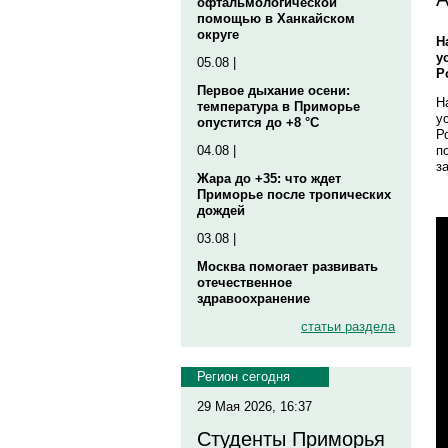
офтальмологической
помощью в Ханкайском
округе
Н
у
05.08 |
Р
Первое дыхание осени:
Н
температура в Приморье
у
опустится до +8 °C
Р
п
04.08 |
з
Жара до +35: что ждет
Приморье после тропических
дождей
03.08 |
Москва помогает развивать
отечественное
здравоохранение
статьи раздела
Регион сегодня
29 Мая 2026, 16:37
Студенты Приморья