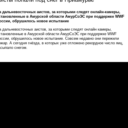
а дальневосточных аистов, за которыми следят онлайн-камеры,
становленные в Амурской области АмурСоЭС при поддержке WWF
оссии, обрушилось новое испытание
а дальневосточных аистов, за которыми следят онлайн камеры,
становленные в Амурской области АмурСоЭС при поддержке WWF
оссии, обрушилось новое испытание. Совсем недавно они пережили
ожар. А сегодня гнёзда, в которых уже отложено рекордное число яиц,
асыпало снегом.