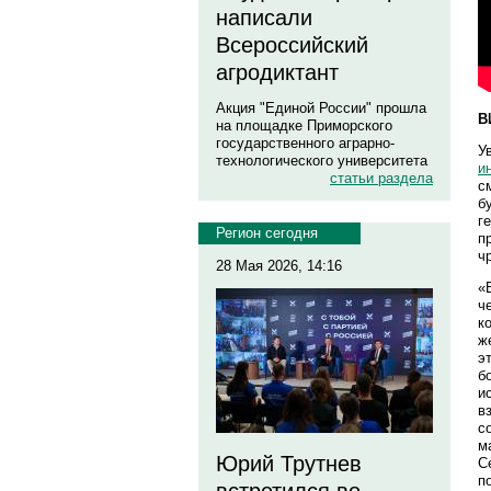
написали
Всероссийский
агродиктант
Акция "Единой России" прошла
В
на площадке Приморского
государственного аграрно-
У
технологического университета
и
статьи раздела
с
б
г
Регион сегодня
п
ч
28 Мая 2026, 14:16
«
ч
к
ж
э
б
и
в
с
м
Юрий Трутнев
С
п