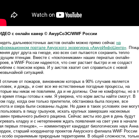
ИДЕО с онлайн камер © АмурСоЭС/WWF России
видеть дальневосточных аистов онлайн можно прямо сейчас
на
нформационном портале Амурского экорегиона «АмурИнфоЦентр»
. Птиц
меняя друг друга на гнезде, изо всех сил пытаются сохранить тепло
удущим птенцам. Вместе с «поклонниками» наших пернатых онлайн-
ероев, в WWF России надеются, что снег растает быстро и не создаст
роблем с поиском корма. И у аистов хватит сил справиться с новой
резвычайной ситуацией.
В отличие от пожаров, виновником которых в 90% случаев является
еловек, и дождь, и снег все же естественные погодные процессы, на
оторые мы никак не повлияем, да и не должны. Они не комфортны, но в т
е время птицы готовы к ним. Я уверена, что корм аисты найти смогут. В
том году, когда они только прилетели, обстановка была похуже, все
олота и озера были скованны льдом. Но даже в таких условиях они могу
спользовать в пищу грызунов, искать крупных замерзших насекомых
замен привычного рыбного рациона. Сейчас аисты изо дня в день будут
огревать кладку и с нетерпением ждать появления на свет уже в начале
ая первых птенцов», — комментирует кандидат биологических наук Анна
ердюк, старший координатор проектов Амурского филиала WWF России
о особо охраняемым природным территориям. В общей сложности, тольк