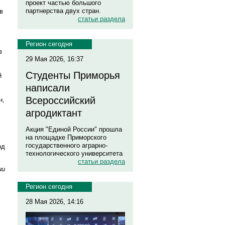
проект частью большого
партнерства двух стран.
в
статьи раздела
Регион сегодня
в
29 Мая 2026, 16:37
Студенты Приморья
й
написали
Всероссийский
н,
агродиктант
Акция "Единой России" прошла
на площадке Приморского
государственного аграрно-
од
технологического университета
статьи раздела
ии
Регион сегодня
28 Мая 2026, 14:16