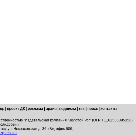
ер
|
проект ДК
|
реклама
|
архив
|
подписка
|
rss
|
поиск
|
контакты
тственностью "Издательская компания "Золотой Рог" (ОГРН 1162536095358)
ксандрович
ток, ул. Некрасовская д. 36 «Б», офис 606;
zrpress.ru