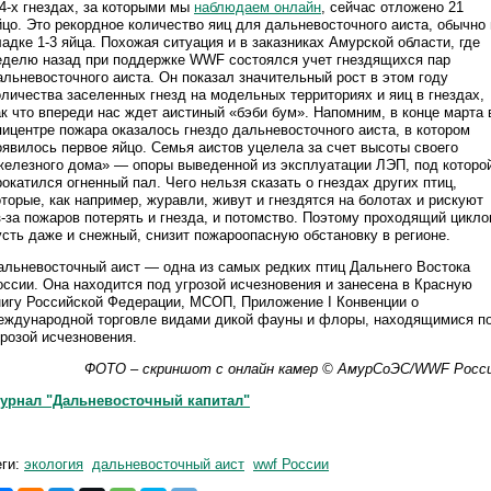
 4-х гнездах, за которыми мы
наблюдаем онлайн
, сейчас отложено 21
йцо. Это рекордное количество яиц для дальневосточного аиста, обычно 
ладке 1-3 яйца. Похожая ситуация и в заказниках Амурской области, где
еделю назад при поддержке WWF состоялся учет гнездящихся пар
альневосточного аиста. Он показал значительный рост в этом году
оличества заселенных гнезд на модельных территориях и яиц в гнездах,
ак что впереди нас ждет аистиный «бэби бум». Напомним, в конце марта 
пицентре пожара оказалось гнездо дальневосточного аиста, в котором
оявилось первое яйцо. Семья аистов уцелела за счет высоты своего
железного дома» — опоры выведенной из эксплуатации ЛЭП, под которо
рокатился огненный пал. Чего нельзя сказать о гнездах других птиц,
оторые, как например, журавли, живут и гнездятся на болотах и рискуют
з-за пожаров потерять и гнезда, и потомство. Поэтому проходящий цикло
усть даже и снежный, снизит пожароопасную обстановку в регионе.
альневосточный аист — одна из самых редких птиц Дальнего Востока
оссии. Она находится под угрозой исчезновения и занесена в Красную
нигу Российской Федерации, МСОП, Приложение I Конвенции о
еждународной торговле видами дикой фауны и флоры, находящимися п
грозой исчезновения.
ФОТО – скриншот с онлайн камер © АмурСоЭС/WWF Росс
урнал "Дальневосточный капитал"
еги:
экология
дальневосточный аист
wwf России