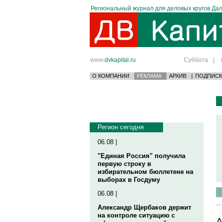
Региональный журнал для деловых кругов Дал
www.
dvkapital.ru
Суббота
|
О КОМПАНИИ
РЕКЛАМА
АРХИВ
|
ПОДПИСК
Регион сегодня
06.08 |
"Единая Россия" получила
первую строку в
избирательном бюллетене на
выборах в Госдуму
06.08 |
Александр Щербаков держит
на контроле ситуацию с
А