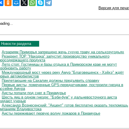
Версия для печа
ading...
Новости раздела
Аграриям Приморья запрещено жечь сухую траву на сельхозугодьях
Резидент ТОР "Находка" запустит производство уникального
оросодержащего продукта
Лето стоп: Гостиницы и базы отдыха в Приморском крае не могут
озобновить работу
Международный мост через реку Амур "Благовещенск - Хэйхэ" ждёт
ервых автомобилистов
Прилетающие на Сахалин должны предъявить справку
Первые аисты, помеченные GPS-передатчиками, построили гнезда в
ассейне Амура
Аисты попали под снег в Приамурье
Шесть яиц в одном гнезде: "Бэби-бум" у дальневосточного аиста
жидают ученые
Александр Вознесенский: "Акцент" готов бесплатно оказать техпомощь
омпаниям Владивостока
Аисты переживают первую волну пожаров в Приамурье