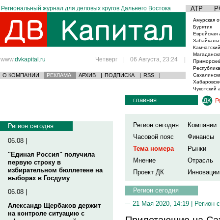
Региональный журнал для деловых кругов Дальнего Востока
АТР
Р
Амурская о
Бурятия
Еврейская 
Забайкаль
Камчатский
Магаданска
www.
dvkapital.ru
Четверг
|
06 Августа, 23:24
|
Приморски
Республика
О КОМПАНИИ
РЕКЛАМА
АРХИВ
|
ПОДПИСКА
|
RSS
|
Сахалинска
Хабаровски
Чукотский 
главная
Р
Регион сегодня
Компании
Регион сегодня
Часовой пояс
Финансы
06.08 |
Тема номера
Рынки
"Единая Россия" получила
Мнение
Отрасль
первую строку в
избирательном бюллетене на
Проект ДК
Инновации
выборах в Госдуму
Регион сегодня
06.08 |
21 Мая 2020, 14:19 |
Регион 
Александр Щербаков держит
на контроле ситуацию с
Прилетающие на Са