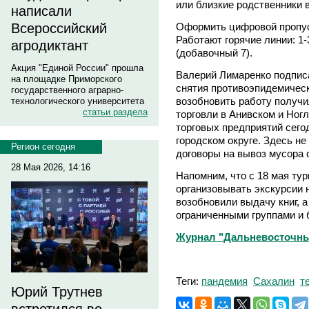
или близкие родственники 
написали
Оформить цифровой пропус
Всероссийский
Работают горячие линии: 1-3
агродиктант
(добавочный 7).
Акция "Единой России" прошла
Валерий Лимаренко подпис
на площадке Приморского
снятия противоэпидемическ
государственного аграрно-
возобновить работу получ
технологического университета
статьи раздела
торговли в Анивском и Ног
торговых предприятий сего
городском округе. Здесь н
Регион сегодня
договоры на вывоз мусора 
28 Мая 2026, 14:16
Напомним, что с 18 мая ту
организовывать экскурсии 
возобновили выдачу книг, 
ограниченными группами и 
Журнал "Дальневосточны
Теги:
пандемия
Сахалин
т
Юрий Трутнев