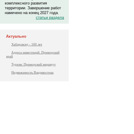
комплексного развития
территории. Завершение работ
намечено на конец 2027 года.
статьи раздела
Актуально
Хабаровску - 160 лет
Адреса инвестиций. Приморский
край
Туризм: Приморский маршрут
Недвижимость Владивостока