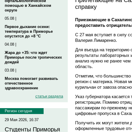
офтальмологической
справку
помощью в Ханкайском
округе
05.08 |
Приезжающие в Сахалинс
предоставить отрицатель
Первое дыхание осени:
температура в Приморье
С 27 мая вступает в силу 
опустится до +8 °C
Валерия Лимаренко.
04.08 |
Для въезда на территорию 
Жара до +35: что ждет
результаты лабораторных 
Приморье после тропических
анализ нужно не ранее чем
дождей
область.
03.08 |
Отметим, что большинство 
Москва помогает развивать
регион с материка. Новая 
отечественное
курильчан от завоза опасн
здравоохранение
Указ губернатора касается т
статьи раздела
регистрации. Помимо отриц
пассажирам по-прежнему н
Регион сегодня
цифровые пропуска в Саха
29 Мая 2026, 16:37
Получить их могут жители др
оформленные трудовые отн
Студенты Приморья