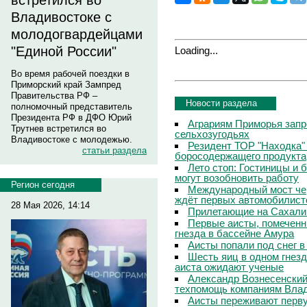
встретился во
Владивостоке с
молодогвардейцами
"Единой России"
Loading...
Во время рабочей поездки в
Приморский край Зампред
Правительства РФ –
Новости раздела
полномочный представитель
Президента РФ в ДФО Юрий
Аграриям Приморья запр
Трутнев встретился во
сельхозугодьях
Владивостоке с молодежью.
Резидент ТОР "Находка"
статьи раздела
боросодержащего продукта
Лето стоп: Гостиницы и 
могут возобновить работу
Регион сегодня
Международный мост чер
ждёт первых автомобилист
28 Мая 2026, 14:14
Прилетающие на Сахали
Первые аисты, помеченн
гнезда в бассейне Амура
Аисты попали под снег 
Шесть яиц в одном гнезд
аиста ожидают ученые
Александр Вознесенский:
техпомощь компаниям Вла
Аисты переживают перву