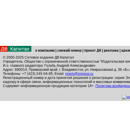
о компании
|
свежий номер
|
проект ДК
|
реклама
|
архи
© 2000-2025 Сетевое издание ДВ Капитал
Учредитель: Общество с ограниченной ответственностью "Издательская ко
И.о. главного редактора: Голубь Андрей Александрович
Адрес: 690014, Приморский край, г. Владивосток, ул. Некрасовская д. 36 «Б»
Телефоны: +7 (423) 245-04-85; Email:
priem@zrpress.ru
Регистрационный номер и дата принятия решения о регистрации: серия Эл
надзору в сфере связи, информационных технологий и массовых коммуник
Содержит информационную продукцию категории 18+.
Политика конфиден