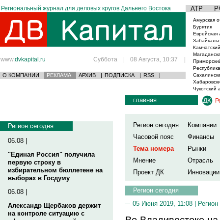
Региональный журнал для деловых кругов Дальнего Востока
АТР
Р
Амурская о
Бурятия
Еврейская 
Забайкаль
Камчатский
Магаданска
www.
dvkapital.ru
Суббота
|
08 Августа, 10:37
|
Приморски
Республика
О КОМПАНИИ
РЕКЛАМА
АРХИВ
|
ПОДПИСКА
|
RSS
|
Сахалинска
Хабаровски
Чукотский 
главная
Р
Регион сегодня
Компании
Регион сегодня
Часовой пояс
Финансы
06.08 |
Тема номера
Рынки
"Единая Россия" получила
Мнение
Отрасль
первую строку в
избирательном бюллетене на
Проект ДК
Инновации
выборах в Госдуму
Регион сегодня
06.08 |
05 Июня 2019, 11:08 |
Регион
Александр Щербаков держит
на контроле ситуацию с
Во Владивостоке на