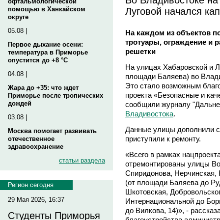
офтальмологической
Луговой начался ка
помощью в Ханкайском
округе
05.08 |
На каждом из объектов п
тротуары, ограждение и р
Первое дыхание осени:
решетки
температура в Приморье
опустится до +8 °C
На улицах Хабаровской и Л
04.08 |
площади Баляева) во Влад
Это стало возможным благ
Жара до +35: что ждет
проекта «Безопасные и кач
Приморье после тропических
дождей
сообщили журналу "Дальне
Владивостока
.
03.08 |
Данные улицы дополнили сп
Москва помогает развивать
приступили к ремонту.
отечественное
здравоохранение
«Всего в рамках нацпроекта
статьи раздела
отремонтированы улицы Во
Спиридонова, Нерчинская, 
(от площади Баляева до Руд
Регион сегодня
Шкотовская, Добровольског
29 Мая 2026, 16:37
Интернациональной до Бори
до Вилкова, 14)», - рассказ
Студенты Приморья
благоустройства админист