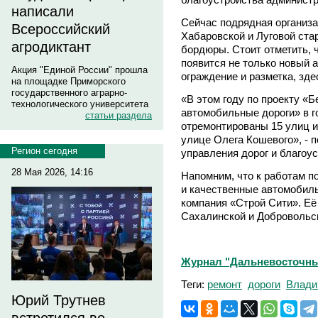
написали
Сейчас подрядная организа
Всероссийский
Хабаровской и Луговой ста
агродиктант
бордюры. Стоит отметить, 
появится не только новый 
Акция "Единой России" прошла
ограждение и разметка, зд
на площадке Приморского
государственного аграрно-
«В этом году по проекту «
технологического университета
автомобильные дороги» в г
статьи раздела
отремонтированы 15 улиц 
улице Олега Кошевого», - 
Регион сегодня
управления дорог и благоу
28 Мая 2026, 14:16
Напомним, что к работам п
и качественные автомобиль
компания «Строй Сити». Её
Сахалинской и Добровольск
Журнал "Дальневосточны
Теги:
ремонт
дороги
Влади
Юрий Трутнев