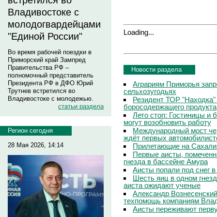
встретился во
Владивостоке с
молодогвардейцами
Loading...
"Единой России"
Во время рабочей поездки в
Приморский край Зампред
Правительства РФ –
Новости раздела
полномочный представитель
Президента РФ в ДФО Юрий
Аграриям Приморья запр
сельхозугодьях
Трутнев встретился во
Владивостоке с молодежью.
Резидент ТОР "Находка"
боросодержащего продукта
статьи раздела
Лето стоп: Гостиницы и 
могут возобновить работу
Международный мост чер
Регион сегодня
ждёт первых автомобилист
28 Мая 2026, 14:14
Прилетающие на Сахали
Первые аисты, помеченн
гнезда в бассейне Амура
Аисты попали под снег 
Шесть яиц в одном гнезд
аиста ожидают ученые
Александр Вознесенский:
техпомощь компаниям Вла
Аисты переживают перву