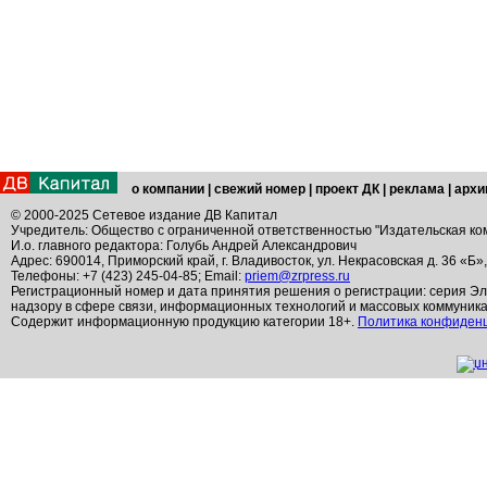
о компании
|
свежий номер
|
проект ДК
|
реклама
|
архи
© 2000-2025 Сетевое издание ДВ Капитал
Учредитель: Общество с ограниченной ответственностью "Издательская ко
И.о. главного редактора: Голубь Андрей Александрович
Адрес: 690014, Приморский край, г. Владивосток, ул. Некрасовская д. 36 «Б»
Телефоны: +7 (423) 245-04-85; Email:
priem@zrpress.ru
Регистрационный номер и дата принятия решения о регистрации: серия Эл
надзору в сфере связи, информационных технологий и массовых коммуник
Содержит информационную продукцию категории 18+.
Политика конфиден