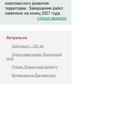
комплексного развития
территории. Завершение работ
намечено на конец 2027 года.
статьи раздела
Актуально
Хабаровску - 160 лет
Адреса инвестиций. Приморский
край
Туризм: Приморский маршрут
Недвижимость Владивостока