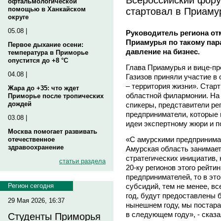
офтальмологической
стартовал в Приаму
помощью в Ханкайском
округе
05.08 |
Руководитель региона от
Приамурья по такому пар
Первое дыхание осени:
давление на бизнес.
температура в Приморье
опустится до +8 °C
Глава Приамурья и вице-
04.08 |
Газизов приняли участие в
– территория жизни». Стар
Жара до +35: что ждет
областной филармонии. На
Приморье после тропических
дождей
спикеры, представители ре
предприниматели, которые 
03.08 |
идеи экспертному жюри и 
Москва помогает развивать
«С амурскими предпринима
отечественное
здравоохранение
Амурская область занимает
стратегических инициатив, 
статьи раздела
20-ку регионов этого рейти
предпринимателей, то в это
субсидий, тем не менее, вс
Регион сегодня
год, будут предоставлены 
29 Мая 2026, 16:37
нынешнем году, мы постара
в следующем году», - сказ
Студенты Приморья