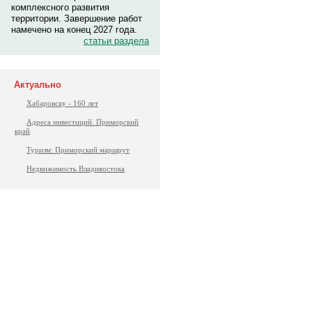
комплексного развития
территории. Завершение работ
намечено на конец 2027 года.
статьи раздела
Актуально
Хабаровску - 160 лет
Адреса инвестиций. Приморский
край
Туризм: Приморский маршрут
Недвижимость Владивостока