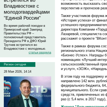
встретился во
возможность высказать сво
Владивостоке с
перспектив и прогнозов ра
молодогвардейцами
Также участников форума 
"Единой России"
«История успеха» от финал
успешного предпринимателя
Во время рабочей поездки в
директора Компании «Торуд
Приморский край Зампред
Правительства РФ –
Лазаревой, специалиста со
полномочный представитель
расскажет о проекте "ВКонт
Президента РФ в ДФО Юрий
Трутнев встретился во
Также в рамках форума со
Владивостоке с молодежью.
регионального этапа Наци
статьи раздела
«Бизнес-Успех». Награды 
номинациях «Лучший интер
сельскохозяйственный прое
Регион сегодня
и услуг», «ЗОЖ», «Народн
28 Мая 2026, 14:14
В этом году на поддержку 
направлено 142 млн. рублей
федерального бюджета, 64,8
муниципального. Если срав
средств, привлеченных из 
раз (с 5,4 млн. в 2017 году),
Журнал "Дальневосточный