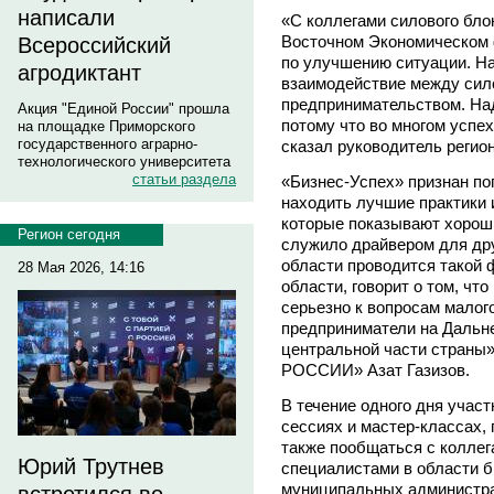
написали
«С коллегами силового бло
Восточном Экономическом 
Всероссийский
по улучшению ситуации. На
агродиктант
взаимодействие между си
предпринимательством. На
Акция "Единой России" прошла
потому что во многом успех
на площадке Приморского
государственного аграрно-
сказал руководитель регион
технологического университета
статьи раздела
«Бизнес-Успех» признан по
находить лучшие практики 
которые показывают хороши
Регион сегодня
служило драйвером для дру
области проводится такой
28 Мая 2026, 14:16
области, говорит о том, чт
серьезно к вопросам малого
предприниматели на Дальне
центральной части страны
РОССИИ» Азат Газизов.
В течение одного дня учас
сессиях и мастер-классах, 
также пообщаться с колле
Юрий Трутнев
специалистами в области 
муниципальных администр