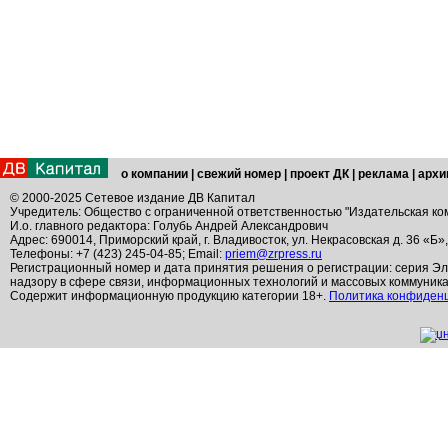
о компании
|
свежий номер
|
проект ДК
|
реклама
|
архи
© 2000-2025 Сетевое издание ДВ Капитал
Учредитель: Общество с ограниченной ответственностью "Издательская ко
И.о. главного редактора: Голубь Андрей Александрович
Адрес: 690014, Приморский край, г. Владивосток, ул. Некрасовская д. 36 «Б»
Телефоны: +7 (423) 245-04-85; Email:
priem@zrpress.ru
Регистрационный номер и дата принятия решения о регистрации: серия Эл
надзору в сфере связи, информационных технологий и массовых коммуник
Содержит информационную продукцию категории 18+.
Политика конфиден