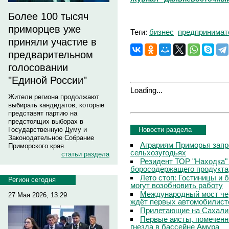
Более 100 тысяч
приморцев уже
Теги:
бизнес
предпринимат
приняли участие в
предварительном
голосовании
"Единой России"
Loading...
Жители региона продолжают
выбирать кандидатов, которые
представят партию на
предстоящих выборах в
Новости раздела
Государственную Думу и
Законодательное Собрание
Аграриям Приморья запр
Приморского края.
сельхозугодьях
статьи раздела
Резидент ТОР "Находка"
боросодержащего продукта
Лето стоп: Гостиницы и 
Регион сегодня
могут возобновить работу
Международный мост чер
27 Мая 2026, 13:29
ждёт первых автомобилист
Прилетающие на Сахали
Первые аисты, помеченн
гнезда в бассейне Амура