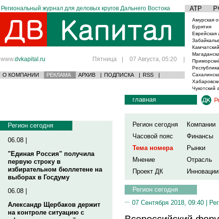
Региональный журнал для деловых кругов Дальнего Востока
АТР
Р
Амурская о
Бурятия
Еврейская 
Забайкаль
Камчатский
Магаданска
www.
dvkapital.ru
Пятница
|
07 Августа, 05:20
|
Приморски
Республика
О КОМПАНИИ
РЕКЛАМА
АРХИВ
|
ПОДПИСКА
|
RSS
|
Сахалинска
Хабаровски
Чукотский 
главная
Р
Регион сегодня
Компании
Регион сегодня
Часовой пояс
Финансы
06.08 |
Тема номера
Рынки
"Единая Россия" получила
Мнение
Отрасль
первую строку в
избирательном бюллетене на
Проект ДК
Инновации
выборах в Госдуму
Регион сегодня
06.08 |
07 Сентября 2018, 09:40 |
Рег
Александр Щербаков держит
на контроле ситуацию с
Всероссийский фор