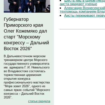
Шесть яиц в одном гнезд
аиста ожидают ученые
Александр Вознесенский:
техпомощь компаниям Вла
Аисты переживают перву
Губернатор
Приморского края
Олег Кожемяко дал
старт "Морскому
конгрессу – Дальний
Восток 2026"
В Дальневосточном морском
тренажерном центре Морского
государственного университета
им. адмирала Г. И. Невельского
во Владивостоке состоялась
торжественная церемония
открытия конкурса
профессионального мастерства
"Море зовет 2026", одного из
самых ярких событий "Морского
конгресса – Дальний Восток
2026".
статьи раздела