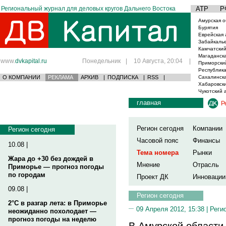
Региональный журнал для деловых кругов Дальнего Востока
АТР
Р
Амурская о
Бурятия
Еврейская 
Забайкаль
Камчатский
Магаданска
www.
dvkapital.ru
Понедельник
|
10 Августа, 20:04
|
Приморски
Республика
О КОМПАНИИ
РЕКЛАМА
АРХИВ
|
ПОДПИСКА
|
RSS
|
Сахалинска
Хабаровски
Чукотский 
главная
Р
Регион сегодня
Компании
Регион сегодня
Часовой пояс
Финансы
10.08 |
Тема номера
Рынки
Жара до +30 без дождей в
Мнение
Отрасль
Приморье — прогноз погоды
по городам
Проект ДК
Инновации
09.08 |
Регион сегодня
2°C в разгар лета: в Приморье
09 Апреля 2012, 15:38 |
Реги
неожиданно похолодает —
прогноз погоды на неделю
В Амурской области