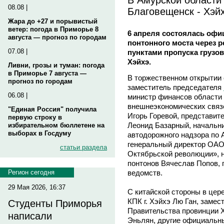
08.08 |
Благовещенск - Хэй
Жара до +27 и порывистый
ветер: погода в Приморье 8
6 апреля состоялась оф
августа — прогноз по городам
понтонного моста через 
07.08 |
пунктами пропуска грузо
Хэйхэ.
Ливни, грозы и туман: погода
в Приморье 7 августа —
В торжественном открытии 
прогноз по городам
заместитель председателя
06.08 |
министр финансов области
внешнеэкономических связе
"Единая Россия" получила
Игорь Горевой, представит
первую строку в
Леонид Базарный, начальни
избирательном бюллетене на
выборах в Госдуму
автодорожного надзора по
генеральный директор ОАО
статьи раздела
Октябрьской революции», н
понтонов Вячеслав Попов, 
ведомств.
Регион сегодня
29 Мая 2026, 16:37
С китайской стороны в цер
КПК г. Хэйхэ Лю Ган, заме
Студенты Приморья
Правительства провинции Х
написали
Эньлян, другие официальн