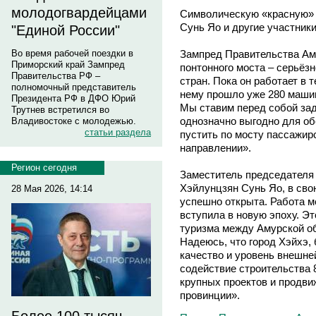
молодогвардейцами
Символическую «красную» 
Сунь Яо и другие участник
"Единой России"
Зампред Правительства Ам
Во время рабочей поездки в
Приморский край Зампред
понтонного моста – серьёз
Правительства РФ –
стран. Пока он работает в 
полномочный представитель
нему прошло уже 280 машин
Президента РФ в ДФО Юрий
Мы ставим перед собой зад
Трутнев встретился во
однозначно выгодно для об
Владивостоке с молодежью.
статьи раздела
пустить по мосту пассажир
направлении».
Регион сегодня
Заместитель председателя
Хэйлунцзян Сунь Яо, в сво
28 Мая 2026, 14:14
успешно открыта. Работа м
вступила в новую эпоху. Эт
туризма между Амурской о
Надеюсь, что город Хэйхэ,
качество и уровень внешне
содействие строительства 
крупных проектов и продви
провинции».