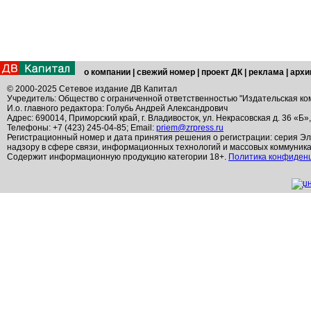
о компании
|
свежий номер
|
проект ДК
|
реклама
|
архи
© 2000-2025 Сетевое издание ДВ Капитал
Учредитель: Общество с ограниченной ответственностью "Издательская ко
И.о. главного редактора: Голубь Андрей Александрович
Адрес: 690014, Приморский край, г. Владивосток, ул. Некрасовская д. 36 «Б»
Телефоны: +7 (423) 245-04-85; Email:
priem@zrpress.ru
Регистрационный номер и дата принятия решения о регистрации: серия Эл
надзору в сфере связи, информационных технологий и массовых коммуник
Содержит информационную продукцию категории 18+.
Политика конфиден