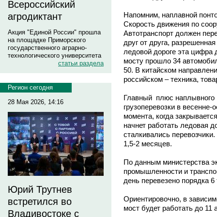
Всероссийский
Напомним, наплавной понто
агродиктант
Скорость движения по соор
Акция "Единой России" прошла
Автотранспорт должен пере
на площадке Приморского
друг от друга, разрешенная
государственного аграрно-
ледовой дороге эта цифра д
технологического университета
мосту прошло 34 автомобил
статьи раздела
50. В китайском направлени
российском – техника, тов
Регион сегодня
Главный плюс наплывного 
28 Мая 2026, 14:16
грузоперевозки в весенне-
момента, когда закрывается
начнет работать ледовая д
сталкивались перевозчики.
1,5-2 месяцев.
По данным министерства эк
промышленности и транспо
день перевезено порядка 6 
Юрий Трутнев
Ориентировочно, в зависим
встретился во
мост будет работать до 11 
Владивостоке с