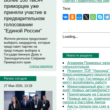
Более 100 тысяч
Портал Правительства Аму
приморцев уже
Теги:
приняли участие в
предварительном
голосовании
"Единой России"
Loading...
Жители региона продолжают
выбирать кандидатов, которые
представят партию на
предстоящих выборах в
Государственную Думу и
Новости раздела
Законодательное Собрание
Приморского края.
Аграриям Приморья запр
сельхозугодьях
статьи раздела
Резидент ТОР "Находка"
боросодержащего продукта
Лето стоп: Гостиницы и 
Регион сегодня
могут возобновить работу
27 Мая 2026, 13:29
Международный мост чер
ждёт первых автомобилист
Прилетающие на Сахали
Первые аисты, помеченн
гнезда в бассейне Амура
Аисты попали под снег 