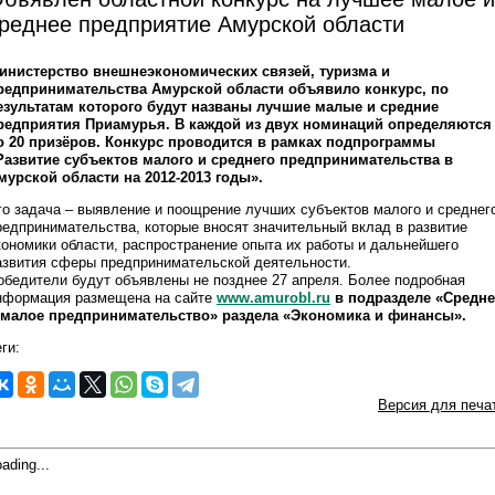
реднее предприятие Амурской области
инистерство внешнеэкономических связей, туризма и
редпринимательства Амурской области объявило конкурс, по
езультатам которого будут названы лучшие малые и средние
редприятия Приамурья. В каждой из двух номинаций определяются
о 20 призёров. Конкурс проводится в рамках подпрограммы
Развитие субъектов малого и среднего предпринимательства в
мурской области на 2012-2013 годы».
го задача – выявление и поощрение лучших субъектов малого и среднег
редпринимательства, которые вносят значительный вклад в развитие
кономики области, распространение опыта их работы и дальнейшего
азвития сферы предпринимательской деятельности.
обедители будут объявлены не позднее 27 апреля. Более подробная
нформация размещена на сайте
www.amurobl.ru
в подразделе «Средне
 малое предпринимательство» раздела «Экономика и финансы».
ги:
Версия для печа
ading...