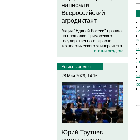
написали
Всероссийский
агродиктант
Акция "Единой России" прошла
б
на площадке Приморского
в
государственного аграрно-
технологического университета
п
статьи раздела
б
Регион сегодня
о
28 Мая 2026, 14:16
к
Юрий Трутнев