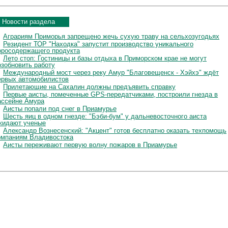
Новости раздела
Аграриям Приморья запрещено жечь сухую траву на сельхозугодьях
Резидент ТОР "Находка" запустит производство уникального
оросодержащего продукта
Лето стоп: Гостиницы и базы отдыха в Приморском крае не могут
озобновить работу
Международный мост через реку Амур "Благовещенск - Хэйхэ" ждёт
ервых автомобилистов
Прилетающие на Сахалин должны предъявить справку
Первые аисты, помеченные GPS-передатчиками, построили гнезда в
ассейне Амура
Аисты попали под снег в Приамурье
Шесть яиц в одном гнезде: "Бэби-бум" у дальневосточного аиста
жидают ученые
Александр Вознесенский: "Акцент" готов бесплатно оказать техпомощь
омпаниям Владивостока
Аисты переживают первую волну пожаров в Приамурье