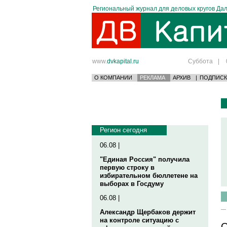
Региональный журнал для деловых кругов Дал
www.
dvkapital.ru
Суббота
|
О КОМПАНИИ
РЕКЛАМА
АРХИВ
|
ПОДПИСК
Регион сегодня
06.08 |
"Единая Россия" получила
первую строку в
избирательном бюллетене на
выборах в Госдуму
06.08 |
Александр Щербаков держит
на контроле ситуацию с
О