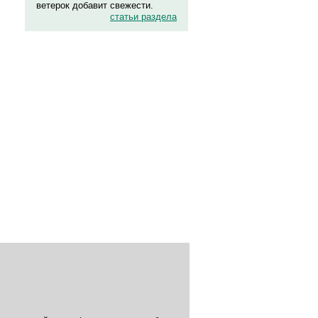
ветерок добавит свежести.
статьи раздела