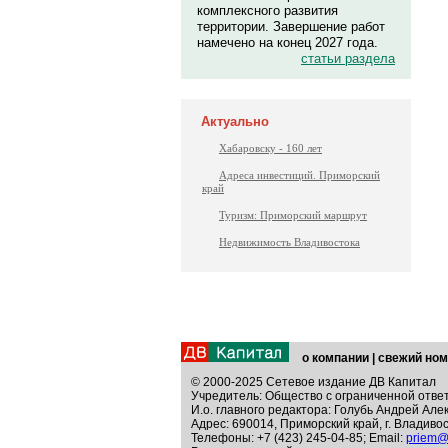
комплексного развития
территории. Завершение работ
намечено на конец 2027 года.
статьи раздела
Актуально
Хабаровску - 160 лет
Адреса инвестиций. Приморский
край
Туризм: Приморский маршрут
Недвижимость Владивостока
о компании
|
свежий ном
© 2000-2025 Сетевое издание ДВ Капитал
Учредитель: Общество с ограниченной отве
И.о. главного редактора: Голубь Андрей Але
Адрес: 690014, Приморский край, г. Владивос
Телефоны: +7 (423) 245-04-85; Email:
priem@