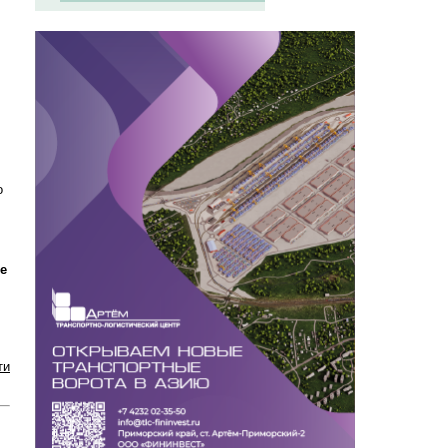
о
е
ти