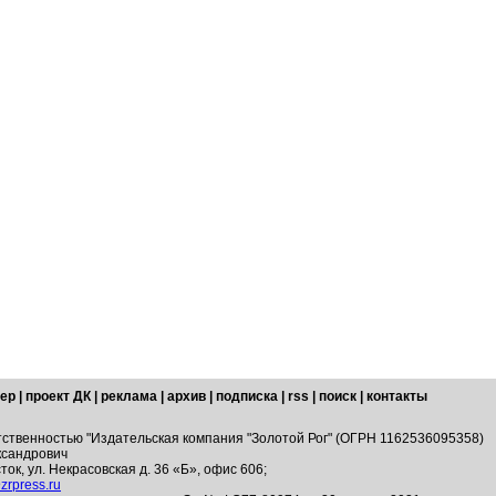
ер
|
проект ДК
|
реклама
|
архив
|
подписка
|
rss
|
поиск
|
контакты
тственностью "Издательская компания "Золотой Рог" (ОГРН 1162536095358)
ксандрович
ток, ул. Некрасовская д. 36 «Б», офис 606;
zrpress.ru