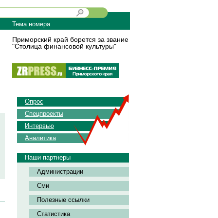
Тема номера
Приморский край борется за звание
"Столица финансовой культуры"
Опрос
Спецпроекты
Интервью
Аналитика
Наши партнеры
Администрации
Сми
Полезные ссылки
Статистика