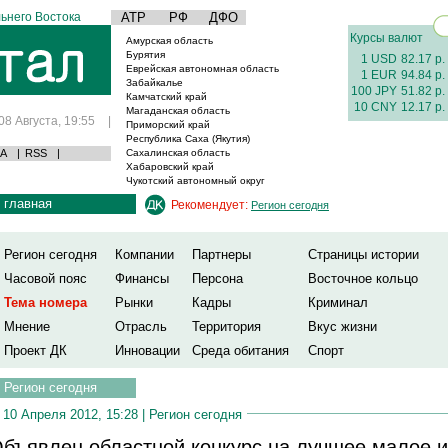
ьнего Востока
АТР
РФ
ДФО
Курсы валют
Амурская область
Бурятия
1 USD
82.17 р.
Еврейская автономная область
1 EUR
94.84 р.
Забайкалье
100 JPY
51.82 р.
Камчатский край
10 CNY
12.17 р.
Магаданская область
08 Августа, 19:55
|
Приморский край
Республика Саха (Якутия)
А
|
RSS
|
Сахалинская область
Хабаровский край
Чукотский автономный округ
главная
Рекомендует:
Регион сегодня
Регион сегодня
Компании
Партнеры
Страницы истории
Часовой пояс
Финансы
Персона
Восточное кольцо
Тема номера
Рынки
Кадры
Криминал
Мнение
Отрасль
Территория
Вкус жизни
Проект ДК
Инновации
Среда обитания
Спорт
Регион сегодня
10 Апреля 2012, 15:28 |
Регион сегодня
бъявлен областной конкурс на лучшее малое и