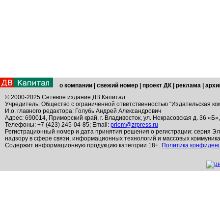
о компании
|
свежий номер
|
проект ДК
|
реклама
|
архи
© 2000-2025 Сетевое издание ДВ Капитал
Учредитель: Общество с ограниченной ответственностью "Издательская ко
И.о. главного редактора: Голубь Андрей Александрович
Адрес: 690014, Приморский край, г. Владивосток, ул. Некрасовская д. 36 «Б»
Телефоны: +7 (423) 245-04-85; Email:
priem@zrpress.ru
Регистрационный номер и дата принятия решения о регистрации: серия Эл
надзору в сфере связи, информационных технологий и массовых коммуник
Содержит информационную продукцию категории 18+.
Политика конфиден