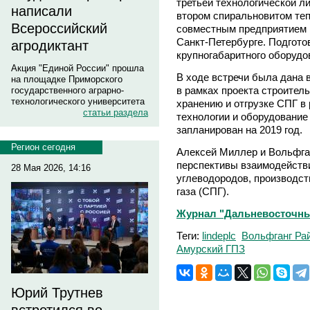
третьей технологической ли
написали
втором спиральновитом те
Всероссийский
совместным предприятием 
Санкт-Петербурге. Подгот
агродиктант
крупногабаритного оборудо
Акция "Единой России" прошла
В ходе встречи была дана 
на площадке Приморского
в рамках проекта строител
государственного аграрно-
технологического университета
хранению и отгрузке СПГ в
статьи раздела
технологии и оборудование
запланирован на 2019 год.
Регион сегодня
Алексей Миллер и Вольфга
перспективы взаимодейств
28 Мая 2026, 14:16
углеводородов, производст
газа (СПГ).
Журнал "Дальневосточны
Теги:
lindeplc
Вольфганг Ра
Амурский ГПЗ
Юрий Трутнев