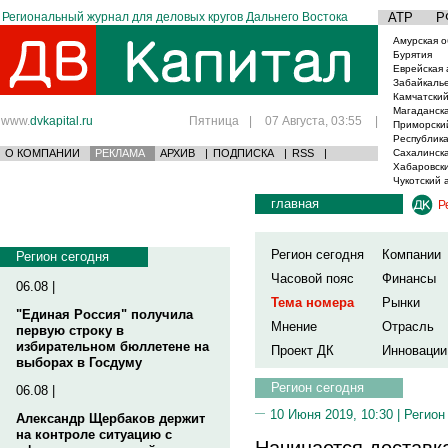
Региональный журнал для деловых кругов Дальнего Востока
АТР
Р
Амурская о
Бурятия
Еврейская 
Забайкаль
Камчатский
Магаданска
www.
dvkapital.ru
Пятница
|
07 Августа, 03:55
|
Приморски
Республика
О КОМПАНИИ
РЕКЛАМА
АРХИВ
|
ПОДПИСКА
|
RSS
|
Сахалинска
Хабаровски
Чукотский 
главная
Р
Регион сегодня
Компании
Регион сегодня
Часовой пояс
Финансы
06.08 |
Тема номера
Рынки
"Единая Россия" получила
Мнение
Отрасль
первую строку в
избирательном бюллетене на
Проект ДК
Инновации
выборах в Госдуму
Регион сегодня
06.08 |
10 Июня 2019, 10:30 |
Регион
Александр Щербаков держит
на контроле ситуацию с
Начинается доставк