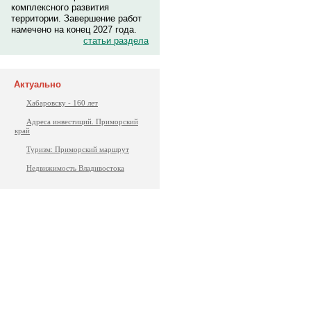
комплексного развития
территории. Завершение работ
намечено на конец 2027 года.
статьи раздела
Актуально
Хабаровску - 160 лет
Адреса инвестиций. Приморский
край
Туризм: Приморский маршрут
Недвижимость Владивостока