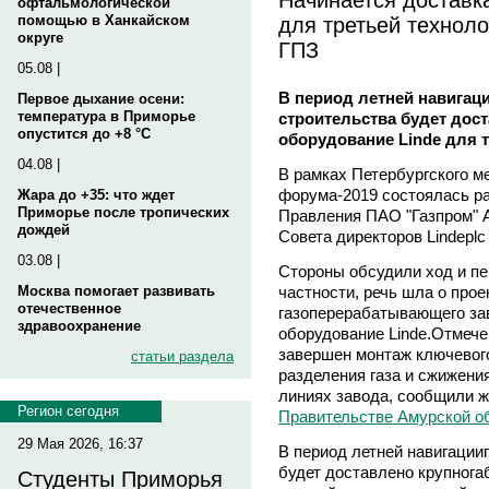
офтальмологической
для третьей технол
помощью в Ханкайском
округе
ГПЗ
05.08 |
В период летней навигаци
Первое дыхание осени:
температура в Приморье
строительства будет дос
опустится до +8 °C
оборудование Linde для 
04.08 |
В рамках Петербургского м
форума-2019 состоялась р
Жара до +35: что ждет
Приморье после тропических
Правления ПАО "Газпром" 
дождей
Совета директоров Lindepl
03.08 |
Стороны обсудили ход и пе
частности, речь шла о прое
Москва помогает развивать
отечественное
газоперерабатывающего зав
здравоохранение
оборудование Linde.Отмече
завершен монтаж ключевого
статьи раздела
разделения газа и сжижени
линиях завода, сообщили 
Регион сегодня
Правительстве Амурской о
29 Мая 2026, 16:37
В период летней навигации
будет доставлено крупнога
Студенты Приморья