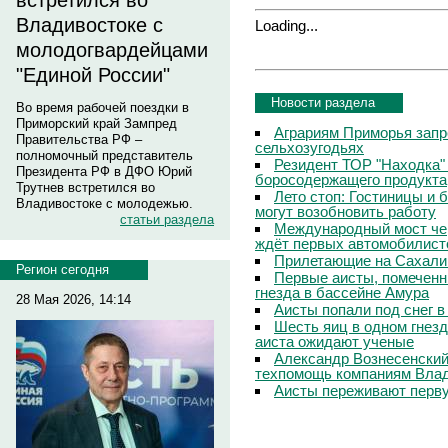
встретился во
Владивостоке с
Loading...
молодогвардейцами
"Единой России"
Новости раздела
Во время рабочей поездки в
Приморский край Зампред
Аграриям Приморья запр
Правительства РФ –
сельхозугодьях
полномочный представитель
Резидент ТОР "Находка"
Президента РФ в ДФО Юрий
боросодержащего продукта
Трутнев встретился во
Лето стоп: Гостиницы и 
Владивостоке с молодежью.
могут возобновить работу
статьи раздела
Международный мост чер
ждёт первых автомобилист
Прилетающие на Сахали
Регион сегодня
Первые аисты, помеченн
гнезда в бассейне Амура
28 Мая 2026, 14:14
Аисты попали под снег 
Шесть яиц в одном гнезд
аиста ожидают ученые
Александр Вознесенский:
техпомощь компаниям Вла
Аисты переживают перву