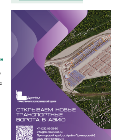
ве
и
ых