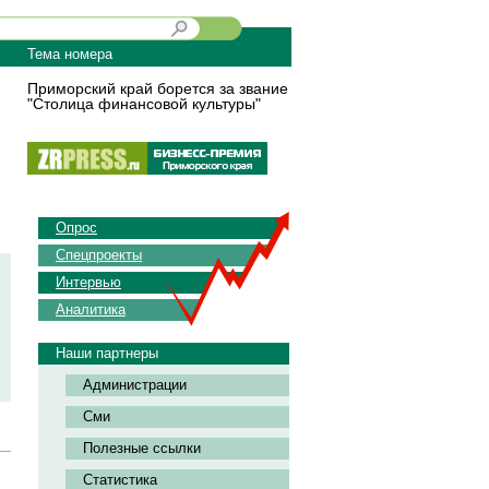
Тема номера
Приморский край борется за звание
"Столица финансовой культуры"
Опрос
Спецпроекты
Интервью
Аналитика
Наши партнеры
Администрации
Сми
Полезные ссылки
Статистика