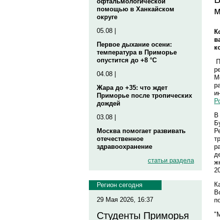
офтальмологической
м
помощью в Ханкайском
округе
05.08 |
К
в
Первое дыхание осени:
к
температура в Приморье
опустится до +8 °C
П
р
04.08 |
М
р
Жара до +35: что ждет
и
Приморье после тропических
Р
дождей
В
03.08 |
Б
Р
Москва помогает развивать
т
отечественное
р
здравоохранение
д
статьи раздела
ж
2
К
Регион сегодня
В
29 Мая 2026, 16:37
п
Студенты Приморья
"