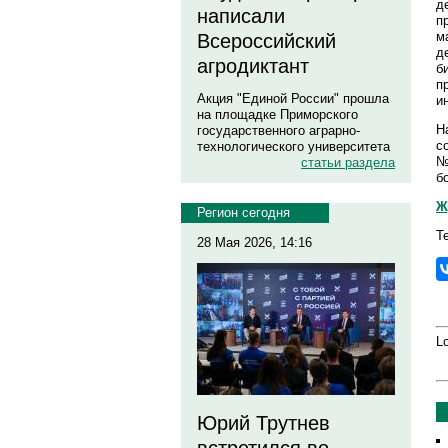
д
написали
п
м
Всероссийский
д
агродиктант
б
п
Акция "Единой России" прошла
и
на площадке Приморского
Н
государственного аграрно-
с
технологического университета
№
статьи раздела
б
Ж
Регион сегодня
Т
28 Мая 2026, 14:16
Lo
Юрий Трутнев