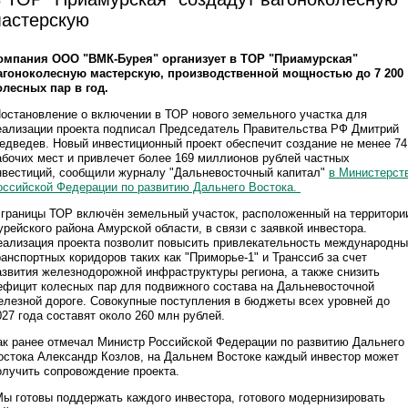
астерскую
омпания ООО "ВМК-Бурея" организует в ТОР "Приамурская"
агоноколесную мастерскую, производственной мощностью до 7 200
олесных пар в год.
остановление о включении в ТОР нового земельного участка для
еализации проекта подписал Председатель Правительства РФ Дмитрий
едведев. Новый инвестиционный проект обеспечит создание не менее 74
абочих мест и привлечет более 169 миллионов рублей частных
нвестиций, сообщили журналу "Дальневосточный капитал"
в Министерст
оссийской Федерации по развитию Дальнего Востока.
 границы ТОР включён земельный участок, расположенный на территори
урейского района Амурской области, в связи с заявкой инвестора.
еализация проекта позволит повысить привлекательность международн
ранспортных коридоров таких как "Приморье-1" и Транссиб за счет
азвития железнодорожной инфраструктуры региона, а также снизить
ефицит колесных пар для подвижного состава на Дальневосточной
елезной дороге. Совокупные поступления в бюджеты всех уровней до
027 года составят около 260 млн рублей.
ак ранее отмечал Министр Российской Федерации по развитию Дальнего
остока Александр Козлов, на Дальнем Востоке каждый инвестор может
олучить сопровождение проекта.
Мы готовы поддержать каждого инвестора, готового модернизировать