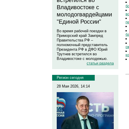
встретился во
б
Владивостоке с
молодогвардейцами
в
"Единой России"
п
Во время рабочей поездки в
б
Приморский край Зампред
Правительства РФ –
полномочный представитель
о
Президента РФ в ДФО Юрий
Трутнев встретился во
к
Владивостоке с молодежью.
статьи раздела
Регион сегодня
28 Мая 2026, 14:14