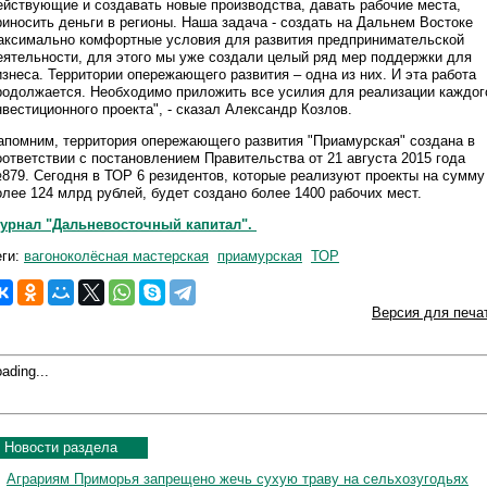
ействующие и создавать новые производства, давать рабочие места,
риносить деньги в регионы. Наша задача - создать на Дальнем Востоке
аксимально комфортные условия для развития предпринимательской
еятельности, для этого мы уже создали целый ряд мер поддержки для
изнеса. Территории опережающего развития – одна из них. И эта работа
родолжается. Необходимо приложить все усилия для реализации каждог
нвестиционного проекта", - сказал Александр Козлов.
апомним, территория опережающего развития "Приамурская" создана в
оответствии с постановлением Правительства от 21 августа 2015 года
879. Сегодня в ТОР 6 резидентов, которые реализуют проекты на сумму
олее 124 млрд рублей, будет создано более 1400 рабочих мест.
урнал "Дальневосточный капитал".
еги:
вагоноколёсная мастерская
приамурская
ТОР
Версия для печа
ading...
Новости раздела
Аграриям Приморья запрещено жечь сухую траву на сельхозугодьях