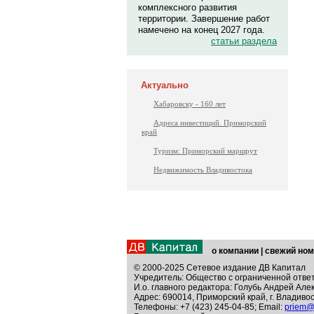
комплексного развития
территории. Завершение работ
намечено на конец 2027 года.
статьи раздела
Актуально
Хабаровску - 160 лет
Адреса инвестиций. Приморский
край
Туризм: Приморский маршрут
Недвижимость Владивостока
о компании
|
свежий ном
© 2000-2025 Сетевое издание ДВ Капитал
Учредитель: Общество с ограниченной отве
И.о. главного редактора: Голубь Андрей Але
Адрес: 690014, Приморский край, г. Владивос
Телефоны: +7 (423) 245-04-85; Email:
priem@