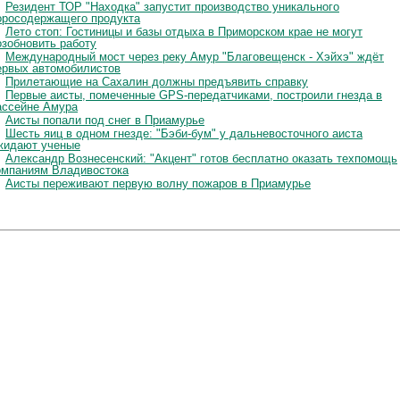
Резидент ТОР "Находка" запустит производство уникального
оросодержащего продукта
Лето стоп: Гостиницы и базы отдыха в Приморском крае не могут
озобновить работу
Международный мост через реку Амур "Благовещенск - Хэйхэ" ждёт
ервых автомобилистов
Прилетающие на Сахалин должны предъявить справку
Первые аисты, помеченные GPS-передатчиками, построили гнезда в
ассейне Амура
Аисты попали под снег в Приамурье
Шесть яиц в одном гнезде: "Бэби-бум" у дальневосточного аиста
жидают ученые
Александр Вознесенский: "Акцент" готов бесплатно оказать техпомощь
омпаниям Владивостока
Аисты переживают первую волну пожаров в Приамурье