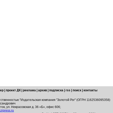
ер
|
проект ДК
|
реклама
|
архив
|
подписка
|
rss
|
поиск
|
контакты
тственностью "Издательская компания "Золотой Рог" (ОГРН 1162536095358)
ксандрович
ток, ул. Некрасовская д. 36 «Б», офис 606;
zrpress.ru