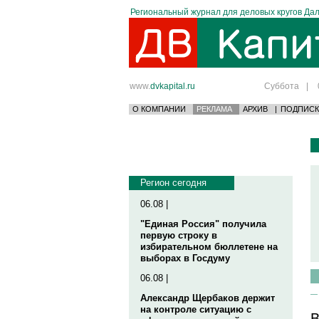
Региональный журнал для деловых кругов Дал
www.
dvkapital.ru
Суббота
|
О КОМПАНИИ
РЕКЛАМА
АРХИВ
|
ПОДПИСК
Регион сегодня
06.08 |
"Единая Россия" получила
первую строку в
избирательном бюллетене на
выборах в Госдуму
06.08 |
Александр Щербаков держит
на контроле ситуацию с
В