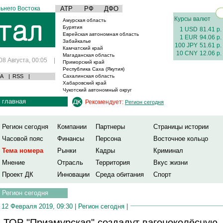
ьнего Востока
АТР
РФ
ДФО
Курсы валют
Амурская область
Бурятия
1 USD
81.41 р.
Еврейская автономная область
1 EUR
94.06 р.
Забайкалье
100 JPY
51.61 р.
Камчатский край
10 CNY
12.06 р.
Магаданская область
08 Августа, 00:05
|
Приморский край
Республика Саха (Якутия)
А
|
RSS
|
Сахалинская область
Хабаровский край
Чукотский автономный округ
главная
Рекомендует:
Регион сегодня
Регион сегодня
Компании
Партнеры
Страницы истории
Часовой пояс
Финансы
Персона
Восточное кольцо
Тема номера
Рынки
Кадры
Криминал
Мнение
Отрасль
Территория
Вкус жизни
Проект ДК
Инновации
Среда обитания
Спорт
Регион сегодня
12 Февраля 2019, 09:30 |
Регион сегодня
|
 ТОР "Приамурская" создадут вагоноколёсную