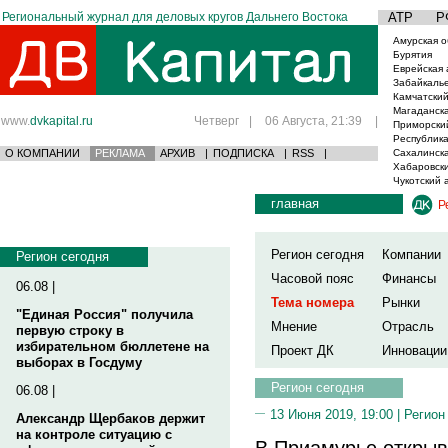
Региональный журнал для деловых кругов Дальнего Востока
АТР
Р
Амурская о
Бурятия
Еврейская 
Забайкаль
Камчатский
Магаданска
www.
dvkapital.ru
Четверг
|
06 Августа, 21:39
|
Приморски
Республика
О КОМПАНИИ
РЕКЛАМА
АРХИВ
|
ПОДПИСКА
|
RSS
|
Сахалинска
Хабаровски
Чукотский 
главная
Р
Регион сегодня
Компании
Регион сегодня
Часовой пояс
Финансы
06.08 |
Тема номера
Рынки
"Единая Россия" получила
Мнение
Отрасль
первую строку в
избирательном бюллетене на
Проект ДК
Инновации
выборах в Госдуму
Регион сегодня
06.08 |
13 Июня 2019, 19:00 |
Регион
Александр Щербаков держит
на контроле ситуацию с
В Приамурье открыв