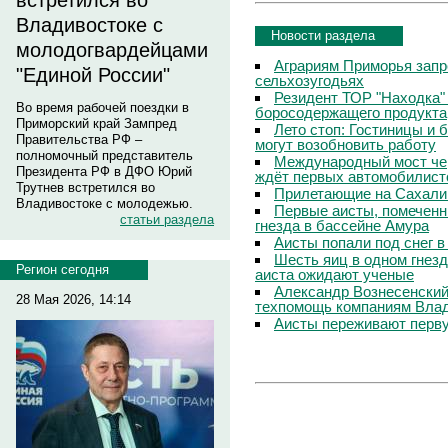
встретился во
Владивостоке с
Новости раздела
молодогвардейцами
Аграриям Приморья запр
"Единой России"
сельхозугодьях
Резидент ТОР "Находка"
Во время рабочей поездки в
боросодержащего продукта
Приморский край Зампред
Лето стоп: Гостиницы и 
Правительства РФ –
могут возобновить работу
полномочный представитель
Международный мост чер
Президента РФ в ДФО Юрий
ждёт первых автомобилист
Трутнев встретился во
Прилетающие на Сахали
Владивостоке с молодежью.
Первые аисты, помеченн
статьи раздела
гнезда в бассейне Амура
Аисты попали под снег 
Шесть яиц в одном гнезд
Регион сегодня
аиста ожидают ученые
Александр Вознесенский:
28 Мая 2026, 14:14
техпомощь компаниям Вла
Аисты переживают перву