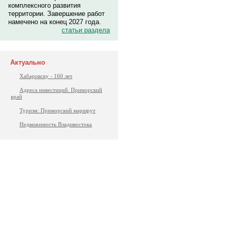
комплексного развития
территории. Завершение работ
намечено на конец 2027 года.
статьи раздела
Актуально
Хабаровску - 160 лет
Адреса инвестиций. Приморский
край
Туризм: Приморский маршрут
Недвижимость Владивостока