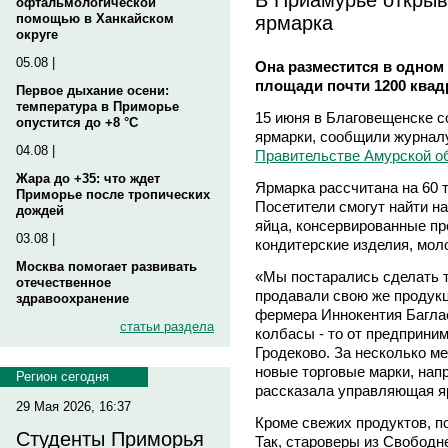
офтальмологической
ярмарка
помощью в Ханкайском
округе
05.08 |
Она разместится в одном
площади почти 1200 квад
Первое дыхание осени:
температура в Приморье
15 июня в Благовещенске с
опустится до +8 °C
ярмарки, сообщили журнал
04.08 |
Правительстве Амурской о
Жара до +35: что ждет
Ярмарка рассчитана на 60 
Приморье после тропических
Посетители смогут найти на
дождей
яйца, консервированные пр
03.08 |
кондитерские изделия, мол
Москва помогает развивать
«Мы постарались сделать 
отечественное
продавали свою же продукц
здравоохранение
фермера Иннокентия Баглае
статьи раздела
колбасы - то от предприни
Гродеково. За несколько м
новые торговые марки, нап
Регион сегодня
рассказала управляющая я
29 Мая 2026, 16:37
Кроме свежих продуктов, п
Студенты Приморья
Так, староверы из Свободн