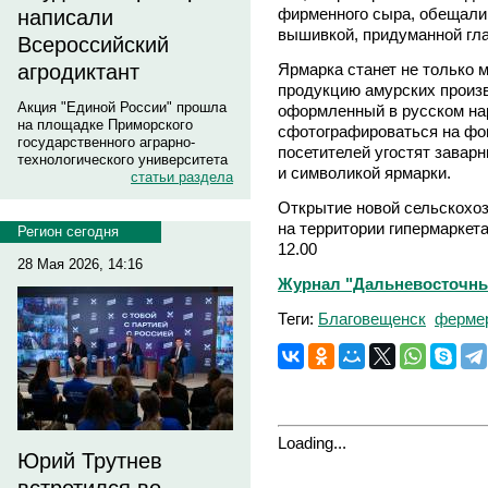
фирменного сыра, обещали 
написали
вышивкой, придуманной гла
Всероссийский
Ярмарка станет не только 
агродиктант
продукцию амурских произв
Акция "Единой России" прошла
оформленный в русском нар
на площадке Приморского
сфотографироваться на фон
государственного аграрно-
посетителей угостят завар
технологического университета
и символикой ярмарки.
статьи раздела
Открытие новой сельскохоз
на территории гипермаркет
Регион сегодня
12.00
28 Мая 2026, 14:16
Журнал "Дальневосточны
Теги:
Благовещенск
фермер
Loading...
Юрий Трутнев