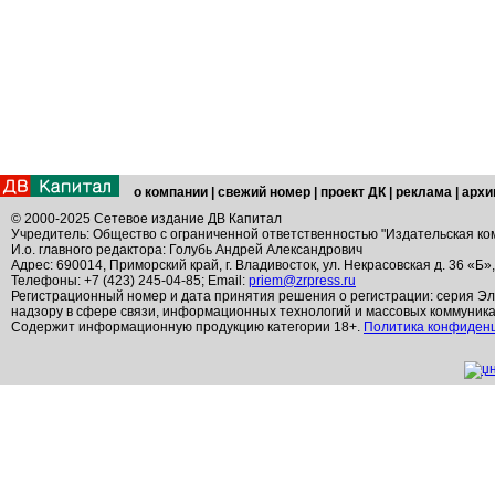
о компании
|
свежий номер
|
проект ДК
|
реклама
|
архи
© 2000-2025 Сетевое издание ДВ Капитал
Учредитель: Общество с ограниченной ответственностью "Издательская ко
И.о. главного редактора: Голубь Андрей Александрович
Адрес: 690014, Приморский край, г. Владивосток, ул. Некрасовская д. 36 «Б»
Телефоны: +7 (423) 245-04-85; Email:
priem@zrpress.ru
Регистрационный номер и дата принятия решения о регистрации: серия Эл
надзору в сфере связи, информационных технологий и массовых коммуник
Содержит информационную продукцию категории 18+.
Политика конфиден