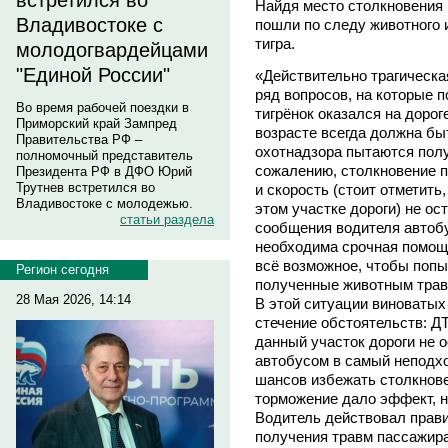
встретился во
Найдя место столкновения 
Владивостоке с
пошли по следу животного 
тигра.
молодогвардейцами
"Единой России"
«Действительно трагическая
ряд вопросов, на которые п
Во время рабочей поездки в
тигрёнок оказался на дорог
Приморский край Зампред
возрасте всегда должна бы
Правительства РФ –
охотнадзора пытаются получ
полномочный представитель
сожалению, столкновение п
Президента РФ в ДФО Юрий
Трутнев встретился во
и скорость (стоит отметить
Владивостоке с молодежью.
этом участке дороги) не ос
статьи раздела
сообщения водителя автобу
необходима срочная помощ
всё возможное, чтобы попыт
Регион сегодня
полученные животным трав
28 Мая 2026, 14:14
В этой ситуации виноватых 
стечение обстоятельств: Д
данный участок дороги не 
автобусом в самый неподх
шансов избежать столкнове
торможение дало эффект, но
Водитель действовал прави
получения травм пассажира