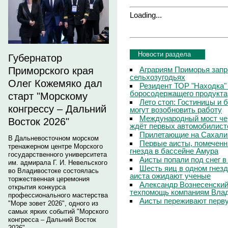
Loading...
Новости раздела
Губернатор
Аграриям Приморья запр
Приморского края
сельхозугодьях
Олег Кожемяко дал
Резидент ТОР "Находка"
боросодержащего продукта
старт "Морскому
Лето стоп: Гостиницы и 
конгрессу – Дальний
могут возобновить работу
Международный мост чер
Восток 2026"
ждёт первых автомобилист
Прилетающие на Сахали
В Дальневосточном морском
Первые аисты, помеченн
тренажерном центре Морского
гнезда в бассейне Амура
государственного университета
Аисты попали под снег 
им. адмирала Г. И. Невельского
Шесть яиц в одном гнезд
во Владивостоке состоялась
аиста ожидают ученые
торжественная церемония
Александр Вознесенский:
открытия конкурса
техпомощь компаниям Вла
профессионального мастерства
Аисты переживают перву
"Море зовет 2026", одного из
самых ярких событий "Морского
конгресса – Дальний Восток
2026".