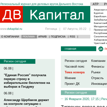
Региональный журнал для деловых кругов Дальнего Востока
АТР
Р
Амурская о
Бурятия
Еврейская 
Забайкаль
Камчатский
Магаданска
www.
dvkapital.ru
Пятница
|
07 Августа, 05:22
|
Приморски
Республика
О КОМПАНИИ
РЕКЛАМА
АРХИВ
|
ПОДПИСКА
|
RSS
|
Сахалинска
Хабаровски
Чукотский 
главная
Р
Регион сегодня
Компании
Регион сегодня
Часовой пояс
Финансы
06.08 |
Тема номера
Рынки
"Единая Россия" получила
Мнение
Отрасль
первую строку в
избирательном бюллетене на
Проект ДК
Инновации
выборах в Госдуму
Регион сегодня
06.08 |
16 Февраля 2020, 17:15 |
Рег
Александр Щербаков держит
на контроле ситуацию с
Тигренок попал под 