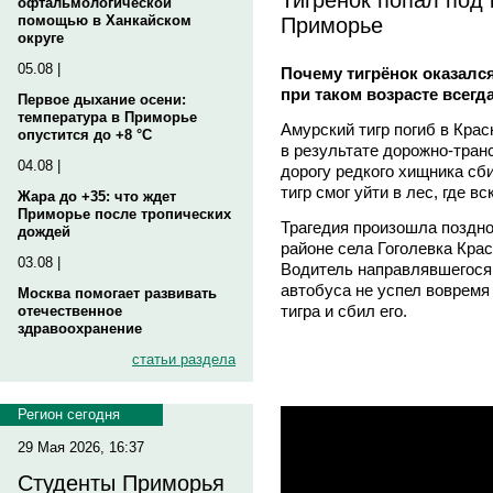
офтальмологической
Приморье
помощью в Ханкайском
округе
05.08 |
Почему тигрёнок оказался
при таком возрасте всег
Первое дыхание осени:
температура в Приморье
Амурский тигр погиб в Кра
опустится до +8 °C
в результате дорожно-тран
04.08 |
дорогу редкого хищника сб
тигр смог уйти в лес, где 
Жара до +35: что ждет
Приморье после тропических
Трагедия произошла поздно
дождей
районе села Гоголевка Кра
03.08 |
Водитель направлявшегося 
автобуса не успел вовремя
Москва помогает развивать
тигра и сбил его.
отечественное
здравоохранение
статьи раздела
Регион сегодня
29 Мая 2026, 16:37
Студенты Приморья