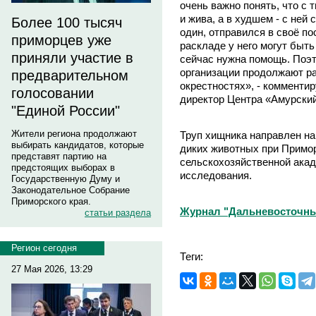
очень важно понять, что с 
и жива, а в худшем - с ней
Более 100 тысяч
один, отправился в своё п
приморцев уже
раскладе у него могут быть
приняли участие в
сейчас нужна помощь. Поэ
организации продолжают ра
предварительном
окрестностях», - комменти
голосовании
директор Центра «Амурский
"Единой России"
Жители региона продолжают
Труп хищника направлен на
выбирать кандидатов, которые
диких животных при Примо
представят партию на
сельскохозяйственной акад
предстоящих выборах в
исследования.
Государственную Думу и
Законодательное Собрание
Приморского края.
Журнал "Дальневосточны
статьи раздела
Регион сегодня
Теги:
27 Мая 2026, 13:29