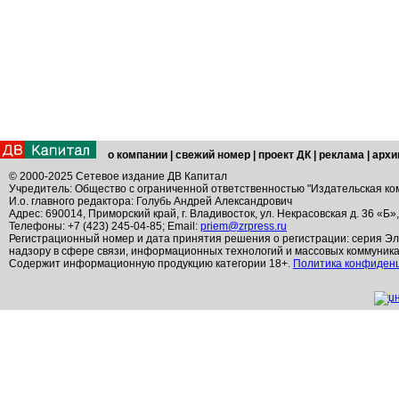
о компании
|
свежий номер
|
проект ДК
|
реклама
|
архи
© 2000-2025 Сетевое издание ДВ Капитал
Учредитель: Общество с ограниченной ответственностью "Издательская ко
И.о. главного редактора: Голубь Андрей Александрович
Адрес: 690014, Приморский край, г. Владивосток, ул. Некрасовская д. 36 «Б»
Телефоны: +7 (423) 245-04-85; Email:
priem@zrpress.ru
Регистрационный номер и дата принятия решения о регистрации: серия Эл
надзору в сфере связи, информационных технологий и массовых коммуник
Содержит информационную продукцию категории 18+.
Политика конфиден