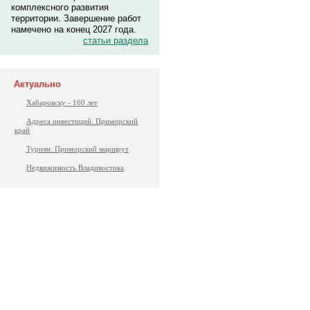
комплексного развития
территории. Завершение работ
намечено на конец 2027 года.
статьи раздела
Актуально
Хабаровску - 160 лет
Адреса инвестиций. Приморский
край
Туризм: Приморский маршрут
Недвижимость Владивостока