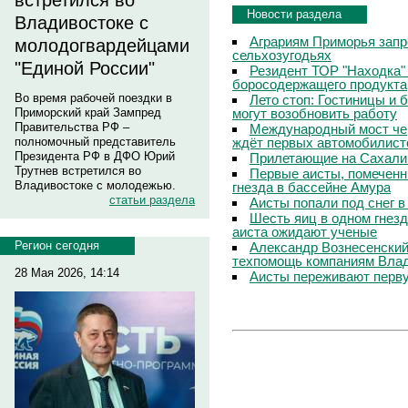
встретился во
Новости раздела
Владивостоке с
Аграриям Приморья запр
молодогвардейцами
сельхозугодьях
"Единой России"
Резидент ТОР "Находка"
боросодержащего продукта
Во время рабочей поездки в
Лето стоп: Гостиницы и 
могут возобновить работу
Приморский край Зампред
Правительства РФ –
Международный мост чер
ждёт первых автомобилист
полномочный представитель
Президента РФ в ДФО Юрий
Прилетающие на Сахали
Трутнев встретился во
Первые аисты, помеченн
Владивостоке с молодежью.
гнезда в бассейне Амура
статьи раздела
Аисты попали под снег 
Шесть яиц в одном гнезд
аиста ожидают ученые
Регион сегодня
Александр Вознесенский:
техпомощь компаниям Вла
28 Мая 2026, 14:14
Аисты переживают перву