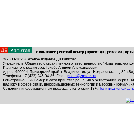
о компании
|
свежий номер
|
проект ДК
|
реклама
|
архи
© 2000-2025 Сетевое издание ДВ Капитал
Учредитель: Общество с ограниченной ответственностью "Издательская ко
И.о. главного редактора: Голубь Андрей Александрович
Адрес: 690014, Приморский край, г. Владивосток, ул. Некрасовская д. 36 «Б»
Телефоны: +7 (423) 245-04-85; Email:
priem@zrpress.ru
Регистрационный номер и дата принятия решения о регистрации: серия Эл
надзору в сфере связи, информационных технологий и массовых коммуник
Содержит информационную продукцию категории 18+.
Политика конфиден