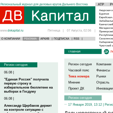
Региональный журнал для деловых кругов Дальнего Востока
АТР
Р
Амурская о
Бурятия
Еврейская 
Забайкаль
Камчатский
Магаданска
www.
dvkapital.ru
Пятница
|
07 Августа, 02:06
|
Приморски
Республика
О КОМПАНИИ
РЕКЛАМА
АРХИВ
|
ПОДПИСКА
|
RSS
|
Сахалинска
Хабаровски
Чукотский 
главная
Р
Регион сегодня
Компании
Регион сегодня
Часовой пояс
Финансы
06.08 |
Тема номера
Рынки
"Единая Россия" получила
Мнение
Отрасль
первую строку в
избирательном бюллетене на
Проект ДК
Инновации
выборах в Госдуму
Регион сегодня
06.08 |
17 Января 2019, 13:12 |
Реги
Александр Щербаков держит
на контроле ситуацию с
Дальневосточный гу