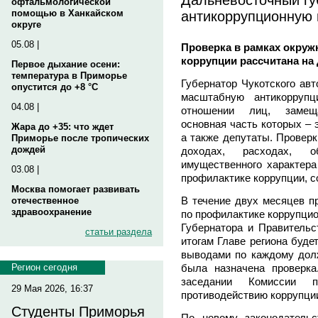
офтальмологической
антикоррупционную 
помощью в Ханкайском
округе
05.08 |
Проверка в рамках окруж
коррупции рассчитана на
Первое дыхание осени:
температура в Приморье
Губернатор Чукотского авт
опустится до +8 °C
масштабную антикоррупц
04.08 |
отношении лиц, замещ
основная часть которых – 
Жара до +35: что ждет
а также депутаты. Проверк
Приморье после тропических
дождей
доходах, расходах, 
имущественного характера
03.08 |
профилактике коррупции, 
Москва помогает развивать
В течение двух месяцев п
отечественное
здравоохранение
по профилактике коррупци
Губернатора и Правительст
статьи раздела
итогам Главе региона буде
выводами по каждому долж
была назначена проверка
Регион сегодня
заседании Комиссии п
29 Мая 2026, 16:37
противодействию коррупции
Студенты Приморья
По новому законодатель