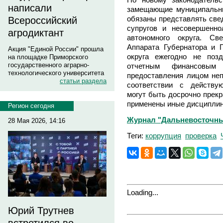
написали
замещающие муниципальны
обязаны представлять свед
Всероссийский
супругов и несовершенно
агродиктант
автономного округа. Св
Аппарата Губернатора и П
Акция "Единой России" прошла
округа ежегодно не поз
на площадке Приморского
государственного аграрно-
отчетным финансовым
технологического университета
предоставления лицом не
статьи раздела
соответствии с действу
могут быть досрочно прекр
применены иные дисциплин
Регион сегодня
Журнал "Дальневосточны
28 Мая 2026, 14:16
Теги:
коррупция
проверка
Loading...
Юрий Трутнев