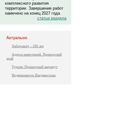
комплексного развития
территории. Завершение работ
намечено на конец 2027 года.
статьи раздела
Актуально
Хабаровску - 160 лет
Адреса инвестиций. Приморский
край
Туризм: Приморский маршрут
Недвижимость Владивостока