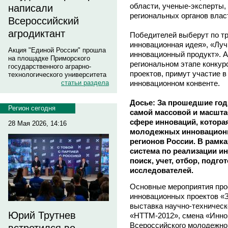
области, ученые-эксперты,
написали
региональных органов влас
Всероссийский
агродиктант
Победителей выберут по т
инновационная идея», «Лу
Акция "Единой России" прошла
инновационный продукт». А
на площадке Приморского
региональном этапе конку
государственного аграрно-
проектов, примут участие
технологического университета
инновационном конвенте.
статьи раздела
Досье: За прошедшие год
Регион сегодня
самой массовой и масшт
сфере инноваций, которая
28 Мая 2026, 14:16
молодежных инновационн
регионов России. В рамк
система по реализации и
поиск, учет, отбор, подг
исследователей.
Основные мероприятия прое
инновационных проектов «
выставка научно-техническ
Юрий Трутнев
«НТТМ-2012», смена «Инно
Всероссийского молодежно