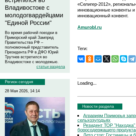
встретился во
«Селигер-2012», регионал
Владивостоке с
инновационные конвенты и
молодогвардейцами
инновационный конвент.
"Единой России"
Amurobl.ru
Во время рабочей поездки в
Приморский край Зампред
Правительства РФ –
полномочный представитель
Теги:
Президента РФ в ДФО Юрий
Трутнев встретился во
Владивостоке с молодежью.
статьи раздела
Регион сегодня
Loading...
28 Мая 2026, 14:14
Новости раздела
Аграриям Приморья запр
сельхозугодьях
Резидент ТОР "Находка"
боросодержащего продукта
Лето стоп: Гостиницы и 