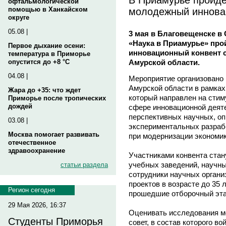
офтальмологической
молодежный иннова
помощью в Ханкайском
округе
05.08 |
3 мая в Благовещенске в
«Наука в Приамурье» пр
Первое дыхание осени:
инновационный конвент 
температура в Приморье
Амурской области.
опустится до +8 °C
04.08 |
Мероприятие организовано 
Амурской области в рамках
Жара до +35: что ждет
который направлен на стим
Приморье после тропических
дождей
сфере инновационной деят
перспективных научных, оп
03.08 |
экспериментальных разрабо
Москва помогает развивать
при модернизации экономик
отечественное
здравоохранение
Участниками конвента стан
учебных заведений, научны
статьи раздела
сотрудники научных органи
проектов в возрасте до 35 
Регион сегодня
прошедшие отборочный эта
29 Мая 2026, 16:37
Оценивать исследования м
Студенты Приморья
совет, в состав которого в