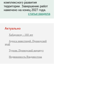
комплексного развития
территории. Завершение работ
намечено на конец 2027 года.
статьи раздела
Актуально
Хабаровску - 160 лет
Адреса инвестиций. Приморский
край
Туризм: Приморский маршрут
Недвижимость Владивостока