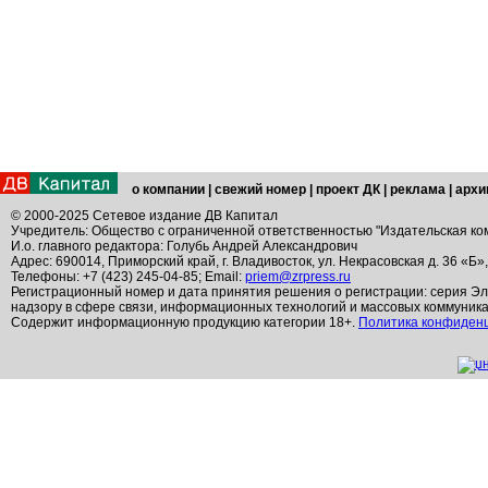
о компании
|
свежий номер
|
проект ДК
|
реклама
|
архи
© 2000-2025 Сетевое издание ДВ Капитал
Учредитель: Общество с ограниченной ответственностью "Издательская ко
И.о. главного редактора: Голубь Андрей Александрович
Адрес: 690014, Приморский край, г. Владивосток, ул. Некрасовская д. 36 «Б»
Телефоны: +7 (423) 245-04-85; Email:
priem@zrpress.ru
Регистрационный номер и дата принятия решения о регистрации: серия Эл
надзору в сфере связи, информационных технологий и массовых коммуник
Содержит информационную продукцию категории 18+.
Политика конфиден