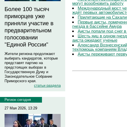
могут возобновить работу
Международный мост чер
Более 100 тысяч
ждёт первых автомобилист
приморцев уже
Прилетающие на Сахали
Первые аисты, помеченн
приняли участие в
гнезда в бассейне Амура
предварительном
Аисты попали под снег 
Шесть яиц в одном гнезд
голосовании
аиста ожидают ученые
"Единой России"
Александр Вознесенский:
техпомощь компаниям Вла
Аисты переживают перву
Жители региона продолжают
выбирать кандидатов, которые
представят партию на
предстоящих выборах в
Государственную Думу и
Законодательное Собрание
Приморского края.
статьи раздела
Регион сегодня
27 Мая 2026, 13:29