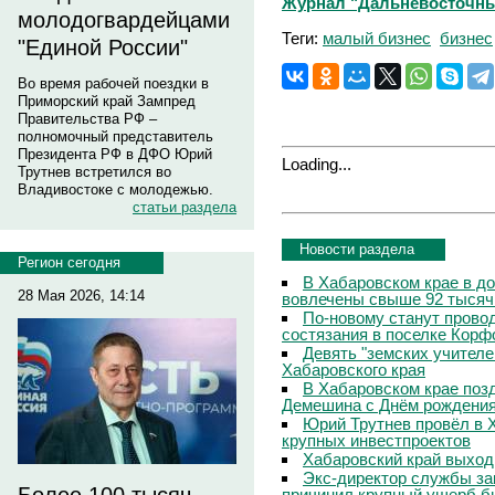
Журнал "Дальневосточны
молодогвардейцами
Теги:
малый бизнес
бизнес
"Единой России"
Во время рабочей поездки в
Приморский край Зампред
Правительства РФ –
полномочный представитель
Президента РФ в ДФО Юрий
Loading...
Трутнев встретился во
Владивостоке с молодежью.
статьи раздела
Новости раздела
Регион сегодня
В Хабаровском крае в д
28 Мая 2026, 14:14
вовлечены свыше 92 тысяч
По-новому станут прово
состязания в поселке Корф
Девять "земских учителе
Хабаровского края
В Хабаровском крае поз
Демешина с Днём рождени
Юрий Трутнев провёл в 
крупных инвестпроектов
Хабаровский край выход
Экс-директор службы за
причинил крупный ущерб б