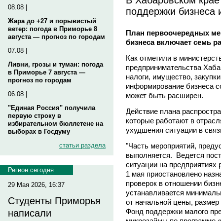
08.08 |
поддержки бизнеса 
Жара до +27 и порывистый
ветер: погода в Приморье 8
План первоочередных ме
августа — прогноз по городам
бизнеса включает семь р
07.08 |
Как отметили в министерст
Ливни, грозы и туман: погода
предпринимательства Хабар
в Приморье 7 августа —
налоги, имущество, закупки
прогноз по городам
информирование бизнеса с
06.08 |
может быть расширен.
"Единая Россия" получила
Действие плана распростра
первую строку в
которые работают в отрасл
избирательном бюллетене на
ухудшения ситуации в связ
выборах в Госдуму
"Часть мероприятий, преду
статьи раздела
выполняется. Ведется пос
ситуации на предприятиях 
Регион сегодня
1 мая приостановлено наз
проверок в отношении бизне
29 Мая 2026, 16:37
устанавливается минимальн
Студенты Приморья
от начальной цены, размер
Фонд поддержки малого пр
написали
микрозаймы по программе 