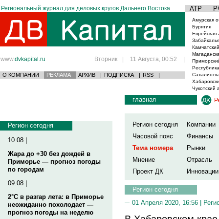
Региональный журнал для деловых кругов Дальнего Востока
АТР
Р
Амурская о
Бурятия
Еврейская 
Забайкаль
Камчатский
Магаданска
www.
dvkapital.ru
Вторник
|
11 Августа, 00:52
|
Приморски
Республика
О КОМПАНИИ
РЕКЛАМА
АРХИВ
|
ПОДПИСКА
|
RSS
|
Сахалинска
Хабаровски
Чукотский 
главная
Р
Регион сегодня
Компании
Регион сегодня
Часовой пояс
Финансы
10.08 |
Тема номера
Рынки
Жара до +30 без дождей в
Мнение
Отрасль
Приморье — прогноз погоды
по городам
Проект ДК
Инновации
09.08 |
Регион сегодня
2°C в разгар лета: в Приморье
01 Апреля 2020, 16:56 |
Реги
неожиданно похолодает —
прогноз погоды на неделю
В Хабаровском крае