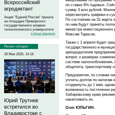
Всероссийский
по ставке 8% годовых. Сей
агродиктант
сумму 3 млн рублей. Мног
пересмотреть графики и су
Акция "Единой России" прошла
По состоянию на 31 марта 
на площадке Приморского
по ним будут приняты полож
государственного аграрно-
министра инвестиционного 
технологического университета
статьи раздела
Максим Тарасов.
Также с 1 апреля будет пр
Регион сегодня
государственного и муници
арендодателем предпринима
28 Мая 2026, 14:16
вопрос о размерах снижени
системе налогообложения, 
общепита, транспортному на
Предприятия, по словам чи
уплаты долгов по налогам
отодвинуты до 1 мая, одна
возможность постепенно ра
Хабаровскому краю рекомен
накапливать их.
Юрий Трутнев
встретился во
Олег КУЛЬГИН.
Владивостоке с