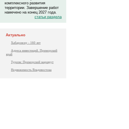
комплексного развития
территории. Завершение работ
намечено на конец 2027 года.
статьи раздела
Актуально
Хабаровску - 160 лет
Адреса инвестиций. Приморский
край
Туризм: Приморский маршрут
Недвижимость Владивостока