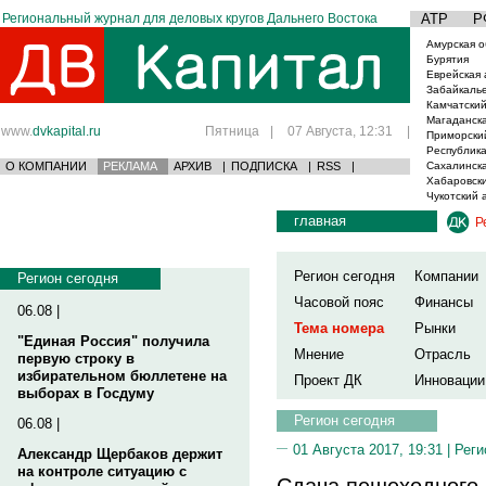
Региональный журнал для деловых кругов Дальнего Востока
АТР
Р
Амурская о
Бурятия
Еврейская 
Забайкаль
Камчатский
Магаданска
www.
dvkapital.ru
Пятница
|
07 Августа, 12:31
|
Приморски
Республика
О КОМПАНИИ
РЕКЛАМА
АРХИВ
|
ПОДПИСКА
|
RSS
|
Сахалинска
Хабаровски
Чукотский 
главная
Р
Регион сегодня
Компании
Регион сегодня
Часовой пояс
Финансы
06.08 |
Тема номера
Рынки
"Единая Россия" получила
Мнение
Отрасль
первую строку в
избирательном бюллетене на
Проект ДК
Инновации
выборах в Госдуму
Регион сегодня
06.08 |
01 Августа 2017, 19:31 |
Реги
Александр Щербаков держит
на контроле ситуацию с
Сдача пешеходного 