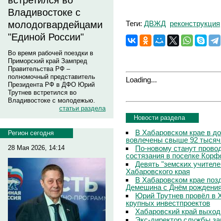
встретился во
Владивостоке с
Теги:
ДВЖД
реконструкция
молодогвардейцами
"Единой России"
Во время рабочей поездки в
Приморский край Зампред
Правительства РФ –
полномочный представитель
Loading...
Президента РФ в ДФО Юрий
Трутнев встретился во
Владивостоке с молодежью.
статьи раздела
Новости раздела
В Хабаровском крае в д
Регион сегодня
вовлечены свыше 92 тысяч
По-новому станут прово
28 Мая 2026, 14:14
состязания в поселке Корф
Девять "земских учителе
Хабаровского края
В Хабаровском крае поз
Демешина с Днём рождени
Юрий Трутнев провёл в 
крупных инвестпроектов
Хабаровский край выход
Экс-директор службы за