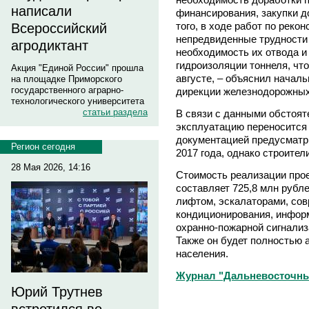
написали
финансирования, закупки д
того, в ходе работ по реко
Всероссийский
непредвиденные трудности 
агродиктант
необходимость их отвода и
гидроизоляции тоннеля, что
Акция "Единой России" прошла
августе, – объяснил начал
на площадке Приморского
государственного аграрно-
дирекции железнодорожных
технологического университета
статьи раздела
В связи с данными обстоят
эксплуатацию переносится 
документацией предусматр
Регион сегодня
2017 года, однако строите
28 Мая 2026, 14:16
Стоимость реализации про
составляет 725,8 млн рубл
лифтом, эскалаторами, сов
кондиционирования, инфор
охранно-пожарной сигнализ
Также он будет полностью
населения.
Журнал "Дальневосточны
Юрий Трутнев