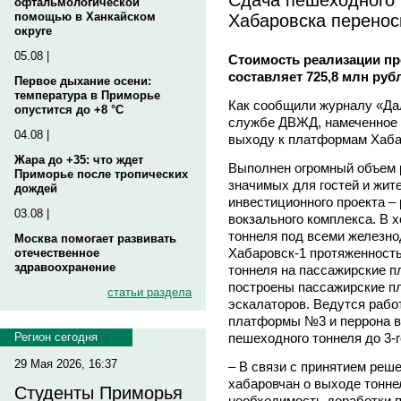
офтальмологической
Хабаровска перенос
помощью в Ханкайском
округе
05.08 |
Стоимость реализации пр
составляет 725,8 млн руб
Первое дыхание осени:
температура в Приморье
Как сообщили журналу «Да
опустится до +8 °C
службе ДВЖД, намеченное н
04.08 |
выходу к платформам Хабар
Жара до +35: что ждет
Выполнен огромный объем р
Приморье после тропических
значимых для гостей и жит
дождей
инвестиционного проекта –
03.08 |
вокзального комплекса. В 
тоннеля под всеми железн
Москва помогает развивать
Хабаровск-1 протяженность
отечественное
здравоохранение
тоннеля на пассажирские 
построены пассажирские п
статьи раздела
эскалаторов. Ведутся рабо
платформы №3 и перрона в
пешеходного тоннеля до 3-г
Регион сегодня
29 Мая 2026, 16:37
– В связи с принятием реш
хабаровчан о выходе тонне
Студенты Приморья
необходимость доработки п