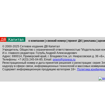
о компании
|
свежий номер
|
проект ДК
|
реклама
|
архи
© 2000-2025 Сетевое издание ДВ Капитал
Учредитель: Общество с ограниченной ответственностью "Издательская ко
И.о. главного редактора: Голубь Андрей Александрович
Адрес: 690014, Приморский край, г. Владивосток, ул. Некрасовская д. 36 «Б»
Телефоны: +7 (423) 245-04-85; Email:
priem@zrpress.ru
Регистрационный номер и дата принятия решения о регистрации: серия Эл
надзору в сфере связи, информационных технологий и массовых коммуник
Содержит информационную продукцию категории 18+.
Политика конфиден