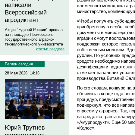
написали
племенного молодняка агра
министерство, компенсируя
Всероссийский
агродиктант
«Чтобы получить субсидию
приобретенную особь, необ
Акция "Единой России" прошла
документы в министерство.
на площадке Приморского
аграрии смогут воспользов
государственного аграрно-
поддержки, которое позвол
технологического университета
статьи раздела
собственным молоком. Зде
рублей. По условиях предо
средств необходимо направ
Регион сегодня
дезинфекции и подготовку 
отмечает начальник управл
28 Мая 2026, 14:16
производства Виталий Сал
По его словам, конкурс на 
объявить в конце года пос
процедур, предусмотренных
подчеркнул, что все напр
спросом у аграриев. Так, п
на средства гранта плани
«Амурпродукт». Еще 50 мя
Юрий Трутнев
«Колос».