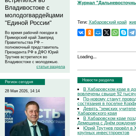
встретился во
Журнал "Дальневосточны
Владивостоке с
молодогвардейцами
Теги:
Хабаровский край
жи
"Единой России"
Во время рабочей поездки в
Приморский край Зампред
Правительства РФ –
полномочный представитель
Президента РФ в ДФО Юрий
Loading...
Трутнев встретился во
Владивостоке с молодежью.
статьи раздела
Новости раздела
Регион сегодня
В Хабаровском крае в д
28 Мая 2026, 14:14
вовлечены свыше 92 тысяч
По-новому станут прово
состязания в поселке Корф
Девять "земских учителе
Хабаровского края
В Хабаровском крае поз
Демешина с Днём рождени
Юрий Трутнев провёл в 
крупных инвестпроектов