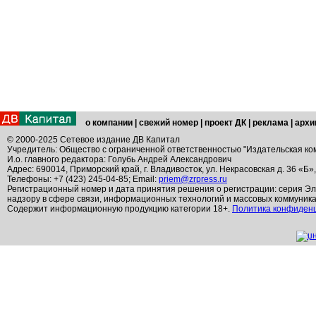
о компании
|
свежий номер
|
проект ДК
|
реклама
|
архи
© 2000-2025 Сетевое издание ДВ Капитал
Учредитель: Общество с ограниченной ответственностью "Издательская ко
И.о. главного редактора: Голубь Андрей Александрович
Адрес: 690014, Приморский край, г. Владивосток, ул. Некрасовская д. 36 «Б»
Телефоны: +7 (423) 245-04-85; Email:
priem@zrpress.ru
Регистрационный номер и дата принятия решения о регистрации: серия Эл
надзору в сфере связи, информационных технологий и массовых коммуник
Содержит информационную продукцию категории 18+.
Политика конфиден