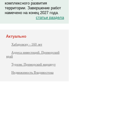
комплексного развития
территории. Завершение работ
намечено на конец 2027 года.
статьи раздела
Актуально
Хабаровску - 160 лет
Адреса инвестиций. Приморский
край
Туризм: Приморский маршрут
Недвижимость Владивостока