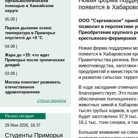
офтальмологической
появится в Хабаров
помощью в Ханкайском
округе
05.08 |
ООО "Сергеевское" приоб
позволит в перспективе у
Первое дыхание осени:
Приобретение крупного ро
температура в Приморье
крестьянско-фермерских 
опустится до +8 °C
04.08 |
Новая форма поддержки мо
появится в Хабаровском кр
Жара до +35: что ждет
Правительства региона. Во
Приморье после тропических
дождей
животноводства, заготовки
предприятий и министерств
03.08 |
и развития сельских террит
Москва помогает развивать
В ходе заседания отмечалос
отечественное
здравоохранение
благоприятствует. Это позв
обеспечения полноценного
статьи раздела
животных зимой в Хабаровс
тысяч грубых кормов, в цел
будет заготовлено 37,9 тыс.
Регион сегодня
16,1 тыс. тонн сенажа, а та
29 Мая 2026, 16:37
Большое внимание на сове
Студенты Приморья
развития молочного и мясн