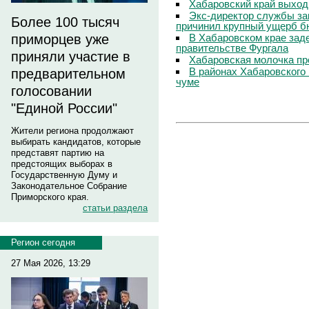
Хабаровский край выход
Экс-директор службы за
Более 100 тысяч
причинил крупный ущерб б
В Хабаровском крае зад
приморцев уже
правительстве Фургала
приняли участие в
Хабаровская молочка пр
В районах Хабаровского 
предварительном
чуме
голосовании
"Единой России"
Жители региона продолжают
выбирать кандидатов, которые
представят партию на
предстоящих выборах в
Государственную Думу и
Законодательное Собрание
Приморского края.
статьи раздела
Регион сегодня
27 Мая 2026, 13:29