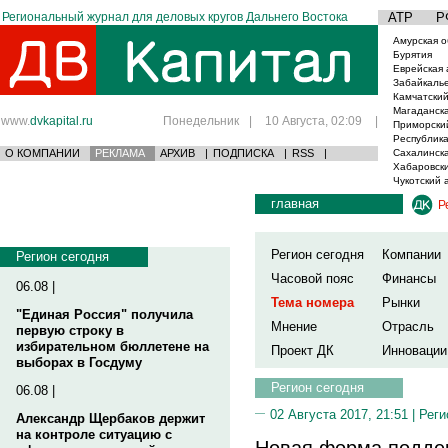
Региональный журнал для деловых кругов Дальнего Востока
АТР
Р
Амурская о
Бурятия
Еврейская 
Забайкаль
Камчатский
Магаданска
www.
dvkapital.ru
Понедельник
|
10 Августа, 02:09
|
Приморски
Республика
О КОМПАНИИ
РЕКЛАМА
АРХИВ
|
ПОДПИСКА
|
RSS
|
Сахалинска
Хабаровски
Чукотский 
главная
Р
Регион сегодня
Компании
Регион сегодня
Часовой пояс
Финансы
06.08 |
Тема номера
Рынки
"Единая Россия" получила
Мнение
Отрасль
первую строку в
избирательном бюллетене на
Проект ДК
Инновации
выборах в Госдуму
Регион сегодня
06.08 |
02 Августа 2017, 21:51 |
Реги
Александр Щербаков держит
на контроле ситуацию с
Новая форма подде