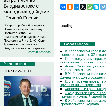
встретился во
Владивостоке с
молодогвардейцами
"Единой России"
Loading...
Во время рабочей поездки в
Приморский край Зампред
Правительства РФ –
полномочный представитель
Президента РФ в ДФО Юрий
Новости раздела
Трутнев встретился во
Владивостоке с молодежью.
В Хабаровском крае в д
статьи раздела
вовлечены свыше 92 тысяч
По-новому станут прово
состязания в поселке Корф
Регион сегодня
Девять "земских учителе
Хабаровского края
28 Мая 2026, 14:14
В Хабаровском крае поз
Демешина с Днём рождени
Юрий Трутнев провёл в 
крупных инвестпроектов
Хабаровский край выход
Экс-директор службы за
причинил крупный ущерб б
В Хабаровском крае зад
правительстве Фургала