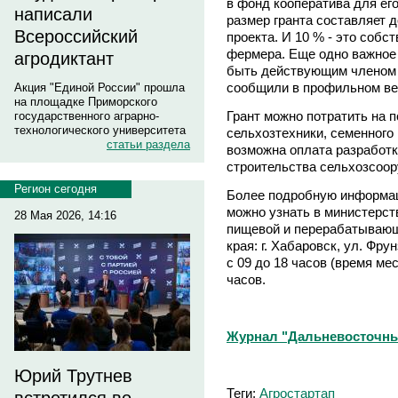
в фонд кооператива для ег
написали
размер гранта составляет д
Всероссийский
проекта. И 10 % - это соб
фермера. Еще одно важное 
агродиктант
быть действующим членом с
сообщили в профильном ве
Акция "Единой России" прошла
на площадке Приморского
Грант можно потратить на п
государственного аграрно-
технологического университета
сельхозтехники, семенного 
статьи раздела
возможна оплата разработк
строительства сельхозсоо
Регион сегодня
Более подробную информаци
можно узнать в министерств
28 Мая 2026, 14:16
пищевой и перерабатываю
края: г. Хабаровск, ул. Фру
с 09 до 18 часов (время мес
часов.
Журнал "Дальневосточны
Юрий Трутнев
Теги:
Агростартап