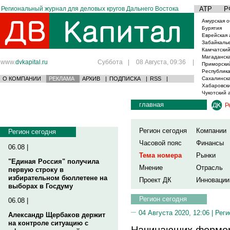
Региональный журнал для деловых кругов Дальнего Востока
АТР
Р
Амурская о
Бурятия
Еврейская 
Забайкаль
Камчатский
Магаданска
www.
dvkapital.ru
Суббота
|
08 Августа, 09:36
|
Приморски
Республика
О КОМПАНИИ
РЕКЛАМА
АРХИВ
|
ПОДПИСКА
|
RSS
|
Сахалинска
Хабаровски
Чукотский 
главная
Р
Регион сегодня
Компании
Регион сегодня
Часовой пояс
Финансы
06.08 |
Тема номера
Рынки
"Единая Россия" получила
Мнение
Отрасль
первую строку в
избирательном бюллетене на
Проект ДК
Инновации
выборах в Госдуму
Регион сегодня
06.08 |
04 Августа 2020, 12:06 |
Реги
Александр Щербаков держит
на контроле ситуацию с
Начинающих фермер