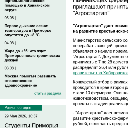
офтальмологической
приглашают принять 
помощью в Ханкайском
округе
"Агростартап"
05.08 |
"Агростартап" дает возм
Первое дыхание осени:
температура в Приморье
на развитие крестьянско
опустится до +8 °C
Министерство сельского хо
04.08 |
перерабатывающей промыш
объявляет о начале приема 
Жара до +35: что ждет
Приморье после тропических
"Агростартап". Документы 
дождей
принимать с 7 по 28 август
распределят 26,4 млн рубл
03.08 |
правительства Хабаровског
Москва помогает развивать
отечественное
Конкурсный отбор в рамках
здравоохранение
проводится в крае второй 
стали 10 фермеров. Они п
статьи раздела
животноводством, овощево
проекты в стадии реализац
Регион сегодня
- "Агростартап" дает возмо
29 Мая 2026, 16:37
развитие крестьянско-ферм
рублей, если часть средст
Студенты Приморья