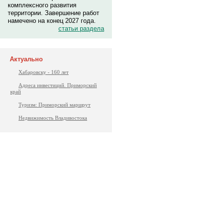
комплексного развития
территории. Завершение работ
намечено на конец 2027 года.
статьи раздела
Актуально
Хабаровску - 160 лет
Адреса инвестиций. Приморский
край
Туризм: Приморский маршрут
Недвижимость Владивостока