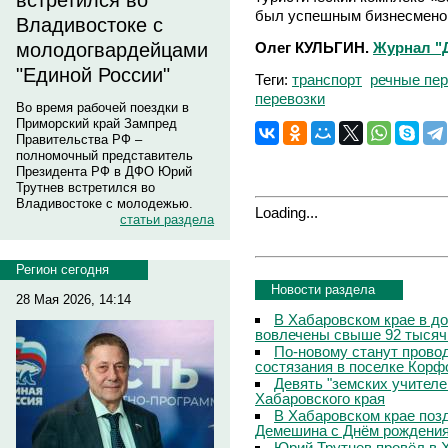
встретился во
был успешным бизнесменом
Владивостоке с
Олег КУЛЬГИН.
Журнал "
молодогвардейцами
"Единой России"
Теги:
транспорт
речные пер
перевозки
Во время рабочей поездки в
Приморский край Зампред
Правительства РФ –
полномочный представитель
Президента РФ в ДФО Юрий
Трутнев встретился во
Владивостоке с молодежью.
Loading...
статьи раздела
Регион сегодня
Новости раздела
28 Мая 2026, 14:14
В Хабаровском крае в д
вовлечены свыше 92 тысяч
По-новому станут прово
состязания в поселке Корф
Девять "земских учителе
Хабаровского края
В Хабаровском крае поз
Демешина с Днём рождени
Юрий Трутнев провёл в 