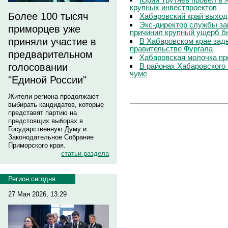
крупных инвестпроектов
Более 100 тысяч
Хабаровский край выход
Экс-директор службы за
приморцев уже
причинил крупный ущерб б
приняли участие в
В Хабаровском крае зад
правительстве Фургала
предварительном
Хабаровская молочка пр
В районах Хабаровского 
голосовании
чуме
"Единой России"
Жители региона продолжают
выбирать кандидатов, которые
представят партию на
предстоящих выборах в
Государственную Думу и
Законодательное Собрание
Приморского края.
статьи раздела
Регион сегодня
27 Мая 2026, 13:29