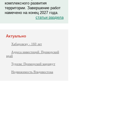
комплексного развития
территории. Завершение работ
намечено на конец 2027 года.
статьи раздела
Актуально
Хабаровску - 160 лет
Адреса инвестиций. Приморский
край
Туризм: Приморский маршрут
Недвижимость Владивостока