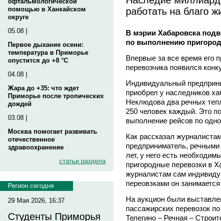
офтальмологической
работать на благо 
помощью в Ханкайском
округе
05.08 |
В мэрии Хабаровска подв
по выполнению пригород
Первое дыхание осени:
температура в Приморье
Впервые за все время его 
опустится до +8 °C
перевозчика появился конку
04.08 |
Индивидуальный предприни
Жара до +35: что ждет
приобрел у наследников ха
Приморье после тропических
Неклюдова два речных теп
дождей
250 человек каждый. Это п
03.08 |
выполнение рейсов по одно
Москва помогает развивать
Как рассказал журналиста
отечественное
предприниматель, речными 
здравоохранение
лет, у него есть необходим
статьи раздела
пригородные перевозки в Х
журналистам сам индивиду
переовзками он занимается 
Регион сегодня
На аукцион были выставле
29 Мая 2026, 16:37
пассажирских перевозок по
Студенты Приморья
Телегино – Речная – Строит