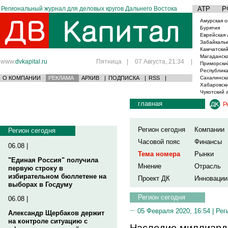
Региональный журнал для деловых кругов Дальнего Востока
АТР
Р
Амурская о
Бурятия
Еврейская 
Забайкаль
Камчатский
Магаданска
www.
dvkapital.ru
Пятница
|
07 Августа, 21:34
|
Приморски
Республика
О КОМПАНИИ
РЕКЛАМА
АРХИВ
|
ПОДПИСКА
|
RSS
|
Сахалинска
Хабаровски
Чукотский 
главная
Р
Регион сегодня
Компании
Регион сегодня
Часовой пояс
Финансы
06.08 |
Тема номера
Рынки
"Единая Россия" получила
Мнение
Отрасль
первую строку в
избирательном бюллетене на
Проект ДК
Инновации
выборах в Госдуму
Регион сегодня
06.08 |
05 Февраля 2020, 16:54 |
Рег
Александр Щербаков держит
на контроле ситуацию с
Наследие миллиард