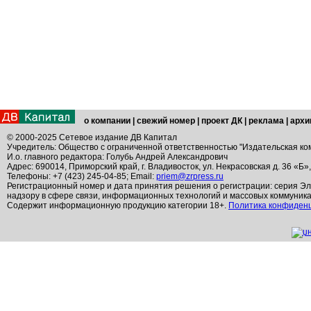
о компании
|
свежий номер
|
проект ДК
|
реклама
|
архи
© 2000-2025 Сетевое издание ДВ Капитал
Учредитель: Общество с ограниченной ответственностью "Издательская ко
И.о. главного редактора: Голубь Андрей Александрович
Адрес: 690014, Приморский край, г. Владивосток, ул. Некрасовская д. 36 «Б»
Телефоны: +7 (423) 245-04-85; Email:
priem@zrpress.ru
Регистрационный номер и дата принятия решения о регистрации: серия Эл
надзору в сфере связи, информационных технологий и массовых коммуник
Содержит информационную продукцию категории 18+.
Политика конфиден