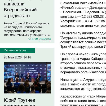
(начальная максимальная це
написали
«Речной вокзал – Дальдизе
Всероссийский
– Солнечная – Садовая-1» 
агродиктант
контракта — 12 522 639,33 р
Уссурийский – 4 км – 5,5 км 
Акция "Единой России" прошла
максимальная цена контракт
на площадке Приморского
государственного аграрно-
По итогам аукциона победи
технологического университета
"Амурские пассажирские пе
статьи раздела
осуществляет речные пасса
Третий маршрут достался 
Регион сегодня
По словам начальника упр
28 Мая 2026, 14:16
транспорта мэрии Хабаров
второго речного перевозчик
стоимость выставленных на
порадовало организаторов 
Навигация на Амуре в пред
мае в зависимости от пого
занимаются их подготовкой
Хабаровский олигарх Игорь
Юрий Трутнев
себя он оставил целый ком
туристический комплекс «З