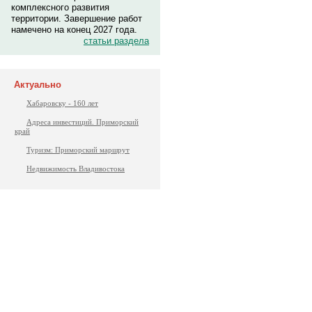
комплексного развития
территории. Завершение работ
намечено на конец 2027 года.
статьи раздела
Актуально
Хабаровску - 160 лет
Адреса инвестиций. Приморский
край
Туризм: Приморский маршрут
Недвижимость Владивостока