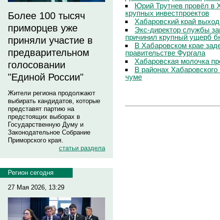
Юрий Трутнев провёл в 
крупных инвестпроектов
Более 100 тысяч
Хабаровский край выход
приморцев уже
Экс-директор службы за
причинил крупный ущерб б
приняли участие в
В Хабаровском крае зад
предварительном
правительстве Фургала
Хабаровская молочка пр
голосовании
В районах Хабаровского 
"Единой России"
чуме
Жители региона продолжают
выбирать кандидатов, которые
представят партию на
предстоящих выборах в
Государственную Думу и
Законодательное Собрание
Приморского края.
статьи раздела
Регион сегодня
27 Мая 2026, 13:29