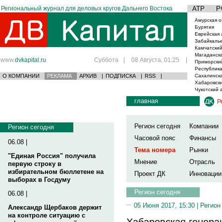
Региональный журнал для деловых кругов Дальнего Востока
АТР
Р
Амурская о
Бурятия
Еврейская 
Забайкаль
Камчатский
Магаданска
www.
dvkapital.ru
Суббота
|
08 Августа, 01:25
|
Приморски
Республика
О КОМПАНИИ
РЕКЛАМА
АРХИВ
|
ПОДПИСКА
|
RSS
|
Сахалинска
Хабаровски
Чукотский 
главная
Р
Регион сегодня
Компании
Регион сегодня
Часовой пояс
Финансы
06.08 |
Тема номера
Рынки
"Единая Россия" получила
Мнение
Отрасль
первую строку в
избирательном бюллетене на
Проект ДК
Инновации
выборах в Госдуму
Регион сегодня
06.08 |
05 Июня 2017, 15:30 |
Регион
Александр Щербаков держит
на контроле ситуацию с
Хабаровская генера