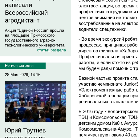
написали
электростанции, во время 
профессиях сотрудников и 
Всероссийский
центре внимания не только
агродиктант
востребованные на электро
водители спецтехники.
Акция "Единой России" прошла
на площадке Приморского
- Во время экскурсий ребя
государственного аграрно-
процессах, принципах рабо
технологического университета
статьи раздела
директор филиала «Хабаров
Профессиональная ориентац
работы, и если кто-то из ре
Регион сегодня
мы будем рады помочь с т
28 Мая 2026, 14:16
Важной частью проекта стал
участию чемпионате JuniorS
«Электромонтажные работы
Хабаровской генерации при
региональных этапах чемпи
В 2016 году к волонтерско
ТЭЦ и Комсомольская ТЭЦ-
детским домом №8 г. Амур
Комсомольска-на-Амуре. Так
Юрий Трутнев
нем участвуют около 40 во