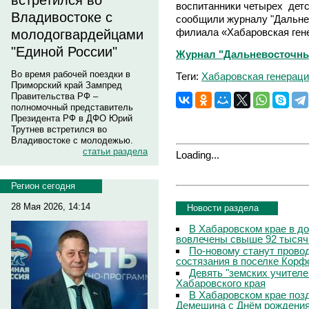
встретился во
воспитанники четырех детс
Владивостоке с
сообщили журналу "Дальне
филиала «Хабаровская ген
молодогвардейцами
"Единой России"
Журнал "Дальневосточны
Во время рабочей поездки в
Теги:
Хабаровская генерац
Приморский край Зампред
Правительства РФ –
полномочный представитель
Президента РФ в ДФО Юрий
Трутнев встретился во
Владивостоке с молодежью.
статьи раздела
Loading...
Регион сегодня
28 Мая 2026, 14:14
Новости раздела
В Хабаровском крае в д
вовлечены свыше 92 тысяч
По-новому станут прово
состязания в поселке Корф
Девять "земских учителе
Хабаровского края
В Хабаровском крае поз
Демешина с Днём рождени