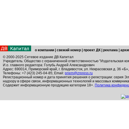
о компании
|
свежий номер
|
проект ДК
|
реклама
|
архи
© 2000-2025 Сетевое издание ДВ Капитал
Учредитель: Общество с ограниченной ответственностью "Издательская ко
И.о. главного редактора: Голубь Андрей Александрович
Адрес: 690014, Приморский край, г. Владивосток, ул. Некрасовская д. 36 «Б»
Телефоны: +7 (423) 245-04-85; Email:
priem@zrpress.ru
Регистрационный номер и дата принятия решения о регистрации: серия Эл
надзору в сфере связи, информационных технологий и массовых коммуник
Содержит информационную продукцию категории 18+.
Политика конфиден