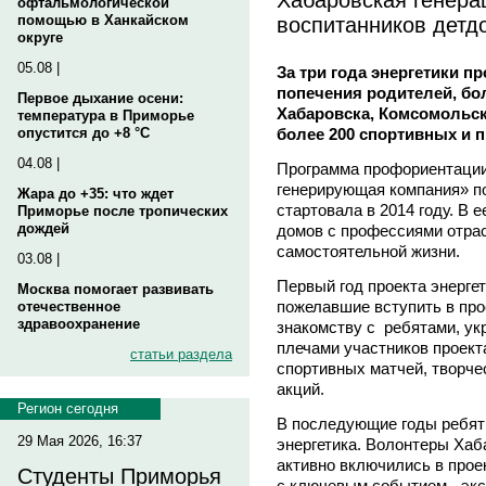
офтальмологической
воспитанников детд
помощью в Ханкайском
округе
05.08 |
За три года энергетики п
попечения родителей, бо
Первое дыхание осени:
Хабаровска, Комсомольск
температура в Приморье
более 200 спортивных и 
опустится до +8 °C
04.08 |
Программа профориентации
генерирующая компания» п
Жара до +35: что ждет
стартовала в 2014 году. В е
Приморье после тропических
дождей
домов с профессиями отрас
самостоятельной жизни.
03.08 |
Первый год проекта энерге
Москва помогает развивать
пожелавшие вступить в про
отечественное
здравоохранение
знакомству с ребятами, у
плечами участников проект
статьи раздела
спортивных матчей, творче
акций.
Регион сегодня
В последующие годы ребят
29 Мая 2026, 16:37
энергетика. Волонтеры Хаб
активно включились в прое
Студенты Приморья
с ключевым событием - экс