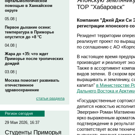
офтальмологической
ТОР "Хабаровск"
помощью в Ханкайском
округе
05.08 |
Компания "Джей Джи Си 
регистрации японского с
Первое дыхание осени:
температура в Приморье
Резидент территории опер
опустится до +8 °C
реализует проект по выра
04.08 |
по соглашению с АО «Корпо
Жара до +35: что ждет
В настоящее время предпри
Приморье после тропических
производит и реализует эк
дождей
Также в ассортимент компа
03.08 |
видов зелени. В скором вр
выращивать и землянику, 
Москва помогает развивать
капитал"
в Министерстве Р
отечественное
здравоохранение
Дальнего Востока и Арктики
статьи раздела
«Государственные сортоис
делится новостью исполни
Эвергрин» Роман Матвиенко
Регион сегодня
ярко выраженным ароматом 
29 Мая 2026, 16:37
подтверждение в результат
соответствует всем технич
Студенты Приморья
выпускать продукт самого 