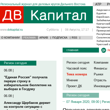
Региональный журнал для деловых кругов Дальнего Востока
АТР
Р
Амурская о
Бурятия
Еврейская 
Забайкаль
Камчатский
Магаданска
www.
dvkapital.ru
Суббота
|
08 Августа, 17:17
|
Приморски
Республика
О КОМПАНИИ
РЕКЛАМА
АРХИВ
|
ПОДПИСКА
|
RSS
|
Сахалинска
Хабаровски
Чукотский 
главная
Р
Регион сегодня
Компании
Регион сегодня
Часовой пояс
Финансы
06.08 |
Тема номера
Рынки
"Единая Россия" получила
Мнение
Отрасль
первую строку в
избирательном бюллетене на
Проект ДК
Инновации
выборах в Госдуму
Регион сегодня
06.08 |
07 Января 2020, 09:00 |
Реги
Александр Щербаков держит
на контроле ситуацию с
Японскую землянику