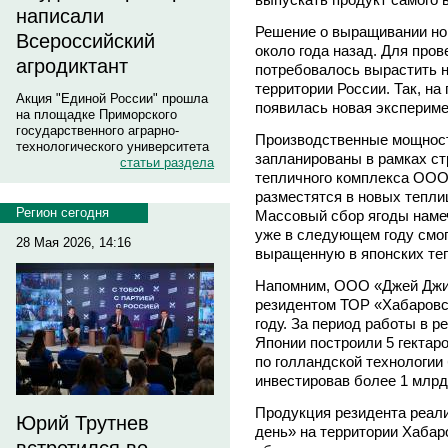
написали
Решение о выращивании нов
Всероссийский
около года назад. Для про
агродиктант
потребовалось вырастить н
территории России. Так, на
Акция "Единой России" прошла
появилась новая экспериме
на площадке Приморского
государственного аграрно-
Производственные мощнос
технологического университета
запланированы в рамках ст
статьи раздела
тепличного комплекса ООО
разместятся в новых тепли
Регион сегодня
Массовый сбор ягоды намеч
уже в следующем году смог
28 Мая 2026, 14:16
выращенную в японских те
Напомним, ООО «Джей Джи 
резидентом ТОР «Хабаровск
году. За период работы в 
Японии построили 5 гектар
по голландской технологии
инвестировав более 1 млрд
Продукция резидента реали
Юрий Трутнев
день» на территории Хабар