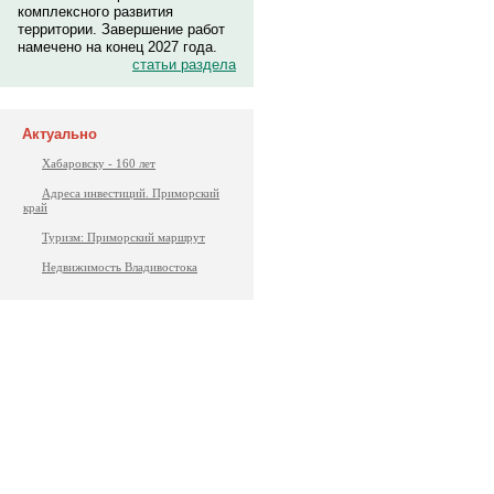
комплексного развития
территории. Завершение работ
намечено на конец 2027 года.
статьи раздела
Актуально
Хабаровску - 160 лет
Адреса инвестиций. Приморский
край
Туризм: Приморский маршрут
Недвижимость Владивостока