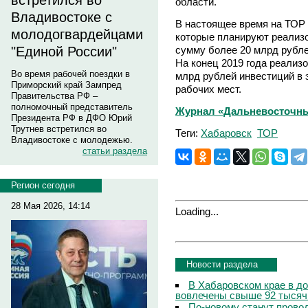
встретился во
области.
Владивостоке с
В настоящее время на ТОР 
молодогвардейцами
которые планируют реализ
сумму более 20 млрд рубле
"Единой России"
На конец 2019 года реализо
Во время рабочей поездки в
млрд рублей инвестиций в 
Приморский край Зампред
рабочих мест.
Правительства РФ –
полномочный представитель
Журнал «Дальневосточны
Президента РФ в ДФО Юрий
Трутнев встретился во
Теги:
Хабаровск
ТОР
Владивостоке с молодежью.
статьи раздела
Регион сегодня
28 Мая 2026, 14:14
Loading...
Новости раздела
В Хабаровском крае в д
вовлечены свыше 92 тысяч
По-новому станут прово