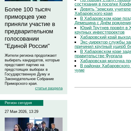
состязания в поселке Корф
Более 100 тысяч
Девять "земских учителе
Хабаровского края
приморцев уже
В Хабаровском крае поз
Демешина с Днём рождени
приняли участие в
Юрий Трутнев провёл в 
предварительном
крупных инвестпроектов
Хабаровский край выход
голосовании
Экс-директор службы за
"Единой России"
причинил крупный ущерб б
В Хабаровском крае зад
правительстве Фургала
Жители региона продолжают
выбирать кандидатов, которые
Хабаровская молочка пр
представят партию на
В районах Хабаровского 
предстоящих выборах в
чуме
Государственную Думу и
Законодательное Собрание
Приморского края.
статьи раздела
Регион сегодня
27 Мая 2026, 13:29