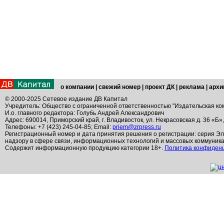
о компании
|
свежий номер
|
проект ДК
|
реклама
|
архи
© 2000-2025 Сетевое издание ДВ Капитал
Учредитель: Общество с ограниченной ответственностью "Издательская ко
И.о. главного редактора: Голубь Андрей Александрович
Адрес: 690014, Приморский край, г. Владивосток, ул. Некрасовская д. 36 «Б»
Телефоны: +7 (423) 245-04-85; Email:
priem@zrpress.ru
Регистрационный номер и дата принятия решения о регистрации: серия Эл
надзору в сфере связи, информационных технологий и массовых коммуник
Содержит информационную продукцию категории 18+.
Политика конфиден