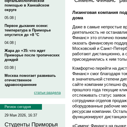
офтальмологической
помощью в Ханкайском
округе
Лизинговая компания под
дома
05.08 |
Первое дыхание осени:
Даже в самые непростые в
температура в Приморье
деятельность не останавли
опустится до +8 °C
Финанс» это отлично понимаю
оказать финансовую поддер
04.08 |
Московский и Санкт-Петер
Жара до +35: что ждет
работают дистанционно, а 
Приморье после тропических
присоединились к ним толь
дождей
03.08 |
Комфортно перейти на дис
Финанс» смог благодаря то
Москва помогает развивать
в значительной степени диг
отечественное
сайте компании успешно ф
здравоохранение
прошлого года текущие кли
статьи раздела
отслеживать статус заявок 
сотрудники отделов прода
оборудованные рабочие мес
Регион сегодня
ресурсам компании. Остал
29 Мая 2026, 16:37
функционируют дистанцион
Студенты Приморья
«Сименс Финанс» на рынке у