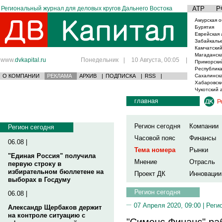
Региональный журнал для деловых кругов Дальнего Востока
АТР
Р
Амурская о
Бурятия
Еврейская 
Забайкаль
Камчатский
Магаданска
www.
dvkapital.ru
Понедельник
|
10 Августа, 00:05
|
Приморски
Республика
О КОМПАНИИ
РЕКЛАМА
АРХИВ
|
ПОДПИСКА
|
RSS
|
Сахалинска
Хабаровски
Чукотский 
главная
Р
Регион сегодня
Компании
Регион сегодня
Часовой пояс
Финансы
06.08 |
Тема номера
Рынки
"Единая Россия" получила
Мнение
Отрасль
первую строку в
избирательном бюллетене на
Проект ДК
Инновации
выборах в Госдуму
Регион сегодня
06.08 |
07 Апреля 2020, 09:00 |
Реги
Александр Щербаков держит
на контроле ситуацию с
"Сименс Финанс" ра