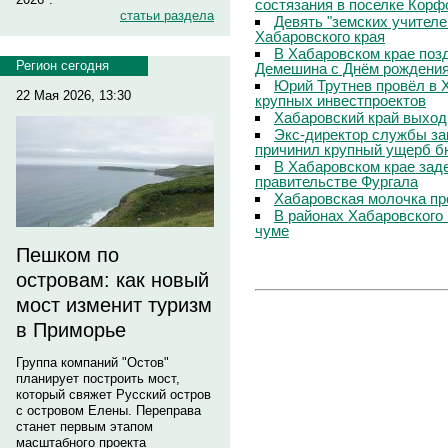
состязания в поселке Корф
статьи раздела
Девять "земских учителе
Хабаровского края
В Хабаровском крае поз
Регион сегодня
Демешина с Днём рождени
Юрий Трутнев провёл в 
22 Мая 2026, 13:30
крупных инвестпроектов
Хабаровский край выход
Экс-директор службы за
причинил крупный ущерб б
В Хабаровском крае зад
правительстве Фургала
Хабаровская молочка пр
В районах Хабаровского 
чуме
Пешком по
островам: как новый
мост изменит туризм
в Приморье
Группа компаний "Остов"
планирует построить мост,
который свяжет Русский остров
с островом Елены. Переправа
станет первым этапом
масштабного проекта