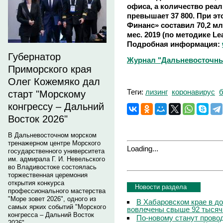
офиса, а количество реал
превышает 37 800. При эт
Финанс» составил 70,2 мл
мес. 2019 (по методике Lea
Подробная информация:
Губернатор
Журнал "Дальневосточны
Приморского края
Олег Кожемяко дал
Теги:
лизинг
коронавирус
б
старт "Морскому
конгрессу – Дальний
Восток 2026"
В Дальневосточном морском
тренажерном центре Морского
Loading...
государственного университета
им. адмирала Г. И. Невельского
во Владивостоке состоялась
торжественная церемония
открытия конкурса
Новости раздела
профессионального мастерства
"Море зовет 2026", одного из
В Хабаровском крае в д
самых ярких событий "Морского
вовлечены свыше 92 тысяч
конгресса – Дальний Восток
По-новому станут прово
2026".