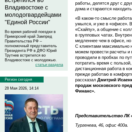
встретился во
работы, делятся друг с др
Владивостоке с
дома и стараются находить
молодогвардейцами
«В каком-то смысле работа 
"Единой России"
умылся, и уже в «офисе». В
«Скайпу», а общение с кол
Во время рабочей поездки в
в групповых чатах. Внутре
Приморский край Зампред
медленнее чем в офисе, но 
Правительства РФ –
С клиентами максимально на
полномочный представитель
Президента РФ в ДФО Юрий
можем провести расчеты и 
Трутнев встретился во
проводили в пробках по пут
Владивостоке с молодежью.
потратить время с пользой,
статьи раздела
дистанционная работа в ком
прежде работаю в комфортн
рассказал
Дмитрий Исаенк
Регион сегодня
продаж московского пре
28 Мая 2026, 14:14
Финанс».
Представительство ЛК «
Тургенева, 46, офис 400а.