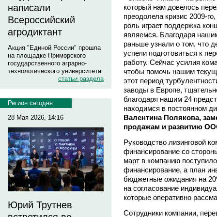
написали
который нам довелось пере
преодолела кризис 2009-го,
Всероссийский
роль играет поддержка кон
агродиктант
являемся. Благодаря наши
раньше узнали о том, что д
Акция "Единой России" прошла
успели подготовиться к пе
на площадке Приморского
работу. Сейчас усилия ком
государственного аграрно-
чтобы помочь нашим текущ
технологического университета
статьи раздела
этот период турбулентнос
заводы в Европе, тщательн
благодаря нашим 24 предст
Регион сегодня
находимся в постоянном ди
Валентина Полякова, зам
28 Мая 2026, 14:16
продажам и развитию ОО
Руководство лизинговой ко
финансирование со стороны
март в компанию поступило
финансирование, а план ин
бюджетные ожидания на 20
на согласование индивиду
которые оперативно рассм
Юрий Трутнев
Сотрудники компании, пер