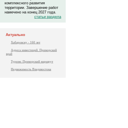
комплексного развития
территории. Завершение работ
намечено на конец 2027 года.
статьи раздела
Актуально
Хабаровску - 160 лет
Адреса инвестиций. Приморский
край
Туризм: Приморский маршрут
Недвижимость Владивостока