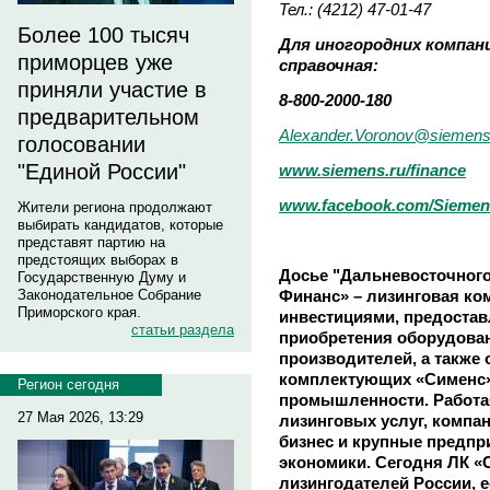
Тел.: (4212) 47-01-47
Более 100 тысяч
Для иногородних компан
приморцев уже
справочная:
приняли участие в
8-800-2000-180
предварительном
Alexander.Voronov@siemen
голосовании
"Единой России"
www.siemens.ru/finance
www.facebook.com/Siemen
Жители региона продолжают
выбирать кандидатов, которые
представят партию на
предстоящих выборах в
Досье "Дальневосточного
Государственную Думу и
Финанс» – лизинговая ко
Законодательное Собрание
Приморского края.
инвестициями, предоста
статьи раздела
приобретения оборудован
производителей, а также
комплектующих «Сименс»
Регион сегодня
промышленности. Работа
27 Мая 2026, 13:29
лизинговых услуг, компа
бизнес и крупные предпр
экономики. Сегодня ЛК «
лизингодателей России, е