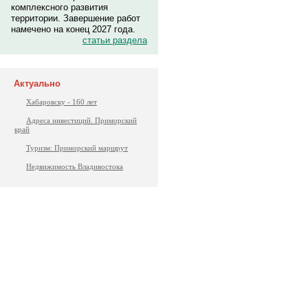
комплексного развития
территории. Завершение работ
намечено на конец 2027 года.
статьи раздела
Актуально
Хабаровску - 160 лет
Адреса инвестиций. Приморский
край
Туризм: Приморский маршрут
Недвижимость Владивостока