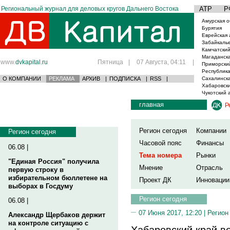
Региональный журнал для деловых кругов Дальнего Востока
АТР
Р
Амурская о
Бурятия
Еврейская 
Забайкаль
Камчатский
Магаданска
www.
dvkapital.ru
Пятница
|
07 Августа, 04:11
|
Приморски
Республика
О КОМПАНИИ
РЕКЛАМА
АРХИВ
|
ПОДПИСКА
|
RSS
|
Сахалинска
Хабаровски
Чукотский 
главная
Р
Регион сегодня
Компании
Регион сегодня
Часовой пояс
Финансы
06.08 |
Тема номера
Рынки
"Единая Россия" получила
Мнение
Отрасль
первую строку в
избирательном бюллетене на
Проект ДК
Инновации
выборах в Госдуму
Регион сегодня
06.08 |
07 Июня 2017, 12:20 |
Регион
Александр Щербаков держит
на контроле ситуацию с
Хабаровский край в