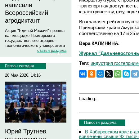
написали
транспортная доступность,
к электричеству, газу, воде 
Всероссийский
агродиктант
Возглавляет рейтинговую «
Приморский край и Амурск
Акция "Единой России" прошла
соответственно на 17 и 25 
на площадке Приморского
государственного аграрно-
Вера КАЛИНИНА.
технологического университета
статьи раздела
Журнал "Дальневосточны
Теги:
индустрия гостеприим
Регион сегодня
28 Мая 2026, 14:16
Loading...
Новости раздела
Юрий Трутнев
В Хабаровском крае в д
вовлечены свыше 92 тысяч