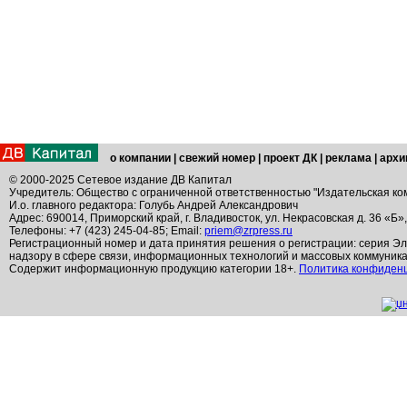
о компании
|
свежий номер
|
проект ДК
|
реклама
|
архи
© 2000-2025 Сетевое издание ДВ Капитал
Учредитель: Общество с ограниченной ответственностью "Издательская ко
И.о. главного редактора: Голубь Андрей Александрович
Адрес: 690014, Приморский край, г. Владивосток, ул. Некрасовская д. 36 «Б»
Телефоны: +7 (423) 245-04-85; Email:
priem@zrpress.ru
Регистрационный номер и дата принятия решения о регистрации: серия Эл
надзору в сфере связи, информационных технологий и массовых коммуник
Содержит информационную продукцию категории 18+.
Политика конфиден