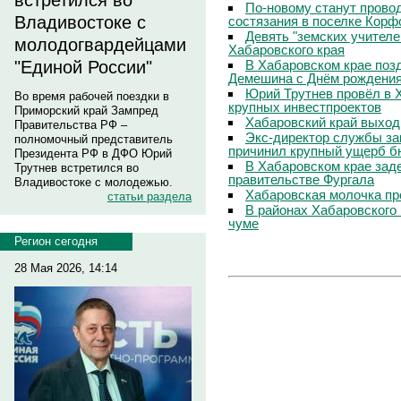
встретился во
По-новому станут прово
Владивостоке с
состязания в поселке Корф
Девять "земских учителе
молодогвардейцами
Хабаровского края
В Хабаровском крае поз
"Единой России"
Демешина с Днём рождени
Юрий Трутнев провёл в 
Во время рабочей поездки в
крупных инвестпроектов
Приморский край Зампред
Хабаровский край выход
Правительства РФ –
Экс-директор службы за
полномочный представитель
причинил крупный ущерб б
Президента РФ в ДФО Юрий
В Хабаровском крае зад
Трутнев встретился во
правительстве Фургала
Владивостоке с молодежью.
Хабаровская молочка пр
статьи раздела
В районах Хабаровского 
чуме
Регион сегодня
28 Мая 2026, 14:14