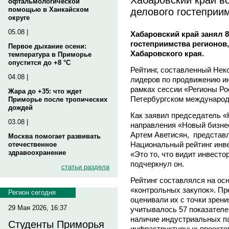
офтальмологической
делового гостеприи
помощью в Ханкайском
округе
05.08 |
Хабаровский край занял 8
гостеприимства регионов
Первое дыхание осени:
Хабаровского края.
температура в Приморье
опустится до +8 °C
Рейтинг, составленный Не
04.08 |
лидеров по продвижению ин
рамках сессии «Регионы Ро
Жара до +35: что ждет
Петербургском международ
Приморье после тропических
дождей
Как заявил председатель «
03.08 |
направления «Новый бизнес
Артем Аветисян, представ
Москва помогает развивать
Национальный рейтинг инв
отечественное
здравоохранение
«Это то, что видит инвестор
подчеркнул он.
статьи раздела
Рейтинг составлялся на ос
«контрольных закупок». П
Регион сегодня
оценивали их с точки зрени
29 Мая 2026, 16:37
учитывалось 57 показателе
наличие индустриальных па
Студенты Приморья
инфраструктурных проектов