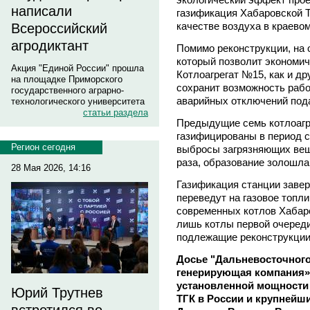
написали
газификация Хабаровской 
качестве воздуха в краевом
Всероссийский
агродиктант
Помимо реконструкции, на 
который позволит экономич
Акция "Единой России" прошла
Котлоагрегат №15, как и д
на площадке Приморского
сохранит возможность рабо
государственного аграрно-
аварийных отключений пода
технологического университета
статьи раздела
Предыдущие семь котлоагр
газифицированы в период с 
Регион сегодня
выбросы загрязняющих вещ
раза, образование золошла
28 Мая 2026, 14:16
Газификация станции заверш
переведут на газовое топл
современных котлов Хабар
лишь котлы первой очереди,
подлежащие реконструкции
Досье "Дальневосточного
генерирующая компания» 
установленной мощности (5
Юрий Трутнев
ТГК в России и крупнейш