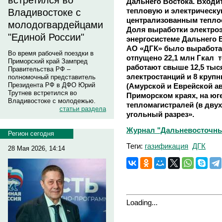
встретился во
Дальнего Востока. Входи
тепловую и электрическу
Владивостоке с
централизованным тепло
молодогвардейцами
Доля выработки электро
"Единой России"
энергосистеме Дальнего В
АО «ДГК» было выработан
Во время рабочей поездки в
отпущено 22,1 млн Гкал 
Приморский край Зампред
работают свыше 12,5 тыся
Правительства РФ –
электростанций и 8 круп
полномочный представитель
Президента РФ в ДФО Юрий
(Амурской и Еврейской а
Трутнев встретился во
Приморском краях, на юге
Владивостоке с молодежью.
тепломагистралей (в дву
статьи раздела
угольный разрез».
Журнал "Дальневосточны
Регион сегодня
Теги:
газификация
ДГК
28 Мая 2026, 14:14
Loading...