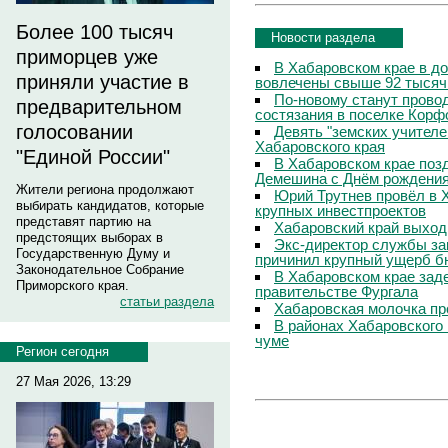
Более 100 тысяч
Новости раздела
приморцев уже
В Хабаровском крае в д
приняли участие в
вовлечены свыше 92 тысяч
По-новому станут прово
предварительном
состязания в поселке Корф
голосовании
Девять "земских учителе
Хабаровского края
"Единой России"
В Хабаровском крае поз
Демешина с Днём рождени
Жители региона продолжают
Юрий Трутнев провёл в 
выбирать кандидатов, которые
крупных инвестпроектов
представят партию на
Хабаровский край выход
предстоящих выборах в
Экс-директор службы за
Государственную Думу и
причинил крупный ущерб б
Законодательное Собрание
В Хабаровском крае зад
Приморского края.
правительстве Фургала
статьи раздела
Хабаровская молочка пр
В районах Хабаровского 
чуме
Регион сегодня
27 Мая 2026, 13:29