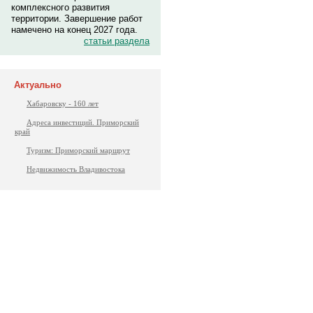
комплексного развития
территории. Завершение работ
намечено на конец 2027 года.
статьи раздела
Актуально
Хабаровску - 160 лет
Адреса инвестиций. Приморский
край
Туризм: Приморский маршрут
Недвижимость Владивостока