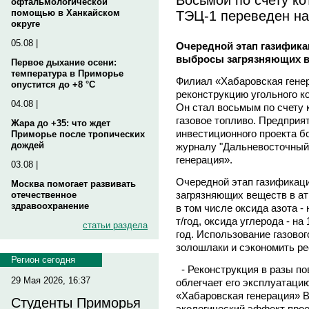
офтальмологической
ТЭЦ-1 переведен на
помощью в Ханкайском
округе
05.08 |
Очередной этап газифика
выбросы загрязняющих в
Первое дыхание осени:
температура в Приморье
Филиал «Хабаровская гене
опустится до +8 °C
реконструкцию угольного к
04.08 |
Он стал восьмым по счету 
газовое топливо. Предприя
Жара до +35: что ждет
инвестиционного проекта б
Приморье после тропических
дождей
журналу "Дальневосточный
генерация».
03.08 |
Очередной этап газификац
Москва помогает развивать
загрязняющих веществ в атм
отечественное
здравоохранение
в том числе оксида азота - 
т/год, оксида углерода - на 
статьи раздела
год. Использование газовог
золошлаки и сэкономить ре
Регион сегодня
- Реконструкция в разы п
29 Мая 2026, 16:37
облегчает его эксплуатацию
«Хабаровская генерация» 
Студенты Приморья
экологический эффект прое