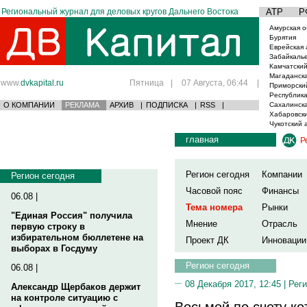
Региональный журнал для деловых кругов Дальнего Востока
АТР
Р
Амурская о
Бурятия
Еврейская 
Забайкаль
Камчатский
Магаданска
www.
dvkapital.ru
Пятница
|
07 Августа, 06:44
|
Приморски
Республика
О КОМПАНИИ
РЕКЛАМА
АРХИВ
|
ПОДПИСКА
|
RSS
|
Сахалинска
Хабаровски
Чукотский 
главная
Р
Регион сегодня
Компании
Регион сегодня
Часовой пояс
Финансы
06.08 |
Тема номера
Рынки
"Единая Россия" получила
Мнение
Отрасль
первую строку в
избирательном бюллетене на
Проект ДК
Инновации
выборах в Госдуму
Регион сегодня
06.08 |
08 Декабря 2017, 12:45 |
Реги
Александр Щербаков держит
на контроле ситуацию с
Восьмой по счету ко