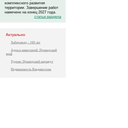
комплексного развития
территории. Завершение работ
намечено на конец 2027 года.
статьи раздела
Актуально
Хабаровску - 160 лет
Адреса инвестиций. Приморский
край
Туризм: Приморский маршрут
Недвижимость Владивостока