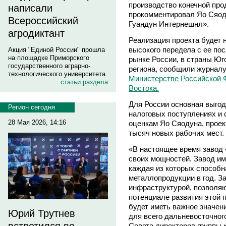
производство конечной прод
написали
прокомментировал Яо Сяод
Всероссийский
Гуандун Интернешнл».
агродиктант
Реализация проекта будет 
высокого передела с ее по
Акция "Единой России" прошла
на площадке Приморского
рынке России, в страны Юг
государственного аграрно-
региона, сообщили журнал
технологического университета
Министерстве Российской 
статьи раздела
Востока.
Для России основная выгод
Регион сегодня
налоговых поступлениях и 
28 Мая 2026, 14:16
оценкам Яо Сяодуна, проект
тысяч новых рабочих мест.
«В настоящее время завод 
своих мощностей. Завод им
каждая из которых способн
металлопродукции в год. З
инфраструктурой, позволя
потенциале развития этой 
будет иметь важное значени
Юрий Трутнев
для всего дальневосточного
Совета директоров группы 