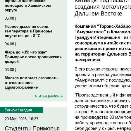
офтальмологической
создания металлурги
помощью в Ханкайском
округе
Дальнем Востоке
05.08 |
Компания "Торэкс-Хабар
Первое дыхание осени:
температура в Приморье
"Амурметалл" в Комсомол
опустится до +8 °C
Гуандун Интернешнл" из 
консорциума китайских и
04.08 |
реализовать проект по с
Жара до +35: что ждет
на территории Дальнего 
Приморье после тропических
намерениях.
дождей
В его рамках стороны наме
03.08 |
проекта в рамках уже име
Москва помогает развивать
«Амурметалл» с последующ
отечественное
увеличением объёмов произ
здравоохранение
"Производственный и фина
статьи раздела
дает основание установить
сотрудничество, что будет
Регион сегодня
сторон. В планах консорци
на производство 30 млн то
29 Мая 2026, 16:37
работу производственно-сб
Студенты Приморья
себя добычу сырья, непре