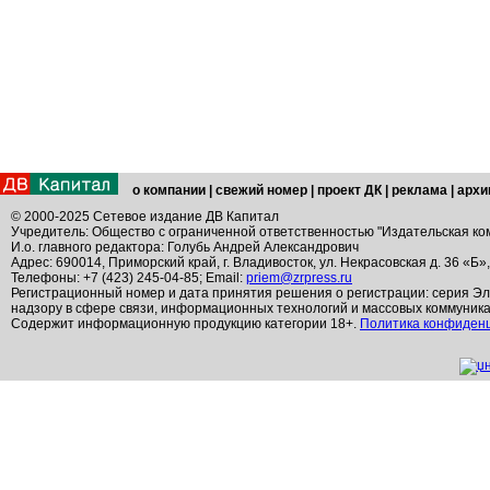
о компании
|
свежий номер
|
проект ДК
|
реклама
|
архи
© 2000-2025 Сетевое издание ДВ Капитал
Учредитель: Общество с ограниченной ответственностью "Издательская ко
И.о. главного редактора: Голубь Андрей Александрович
Адрес: 690014, Приморский край, г. Владивосток, ул. Некрасовская д. 36 «Б»
Телефоны: +7 (423) 245-04-85; Email:
priem@zrpress.ru
Регистрационный номер и дата принятия решения о регистрации: серия Эл
надзору в сфере связи, информационных технологий и массовых коммуник
Содержит информационную продукцию категории 18+.
Политика конфиден