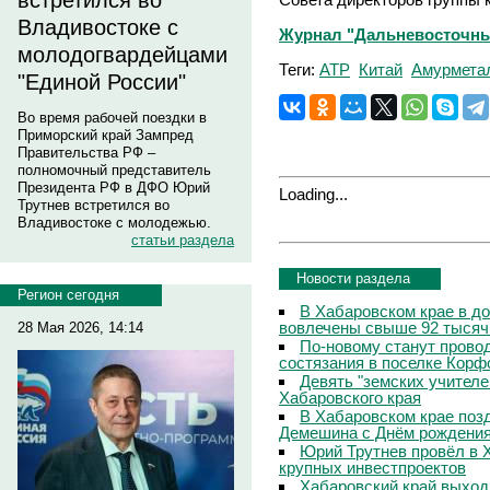
встретился во
Владивостоке с
Журнал "Дальневосточны
молодогвардейцами
Теги:
АТР
Китай
Амурмета
"Единой России"
Во время рабочей поездки в
Приморский край Зампред
Правительства РФ –
полномочный представитель
Президента РФ в ДФО Юрий
Loading...
Трутнев встретился во
Владивостоке с молодежью.
статьи раздела
Новости раздела
Регион сегодня
В Хабаровском крае в д
вовлечены свыше 92 тысяч
28 Мая 2026, 14:14
По-новому станут прово
состязания в поселке Корф
Девять "земских учителе
Хабаровского края
В Хабаровском крае поз
Демешина с Днём рождени
Юрий Трутнев провёл в 
крупных инвестпроектов
Хабаровский край выход