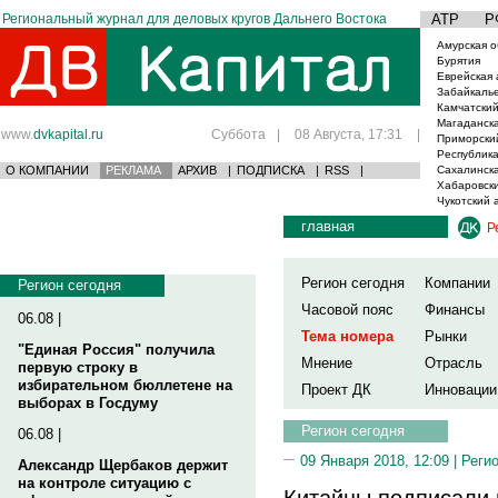
Региональный журнал для деловых кругов Дальнего Востока
АТР
Р
Амурская о
Бурятия
Еврейская 
Забайкаль
Камчатский
Магаданска
www.
dvkapital.ru
Суббота
|
08 Августа, 17:31
|
Приморски
Республика
О КОМПАНИИ
РЕКЛАМА
АРХИВ
|
ПОДПИСКА
|
RSS
|
Сахалинска
Хабаровски
Чукотский 
главная
Р
Регион сегодня
Компании
Регион сегодня
Часовой пояс
Финансы
06.08 |
Тема номера
Рынки
"Единая Россия" получила
Мнение
Отрасль
первую строку в
избирательном бюллетене на
Проект ДК
Инновации
выборах в Госдуму
Регион сегодня
06.08 |
09 Января 2018, 12:09 |
Реги
Александр Щербаков держит
на контроле ситуацию с
Китайцы подписали 