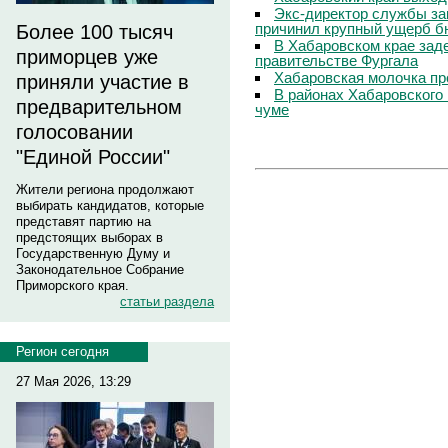
Экс-директор службы за
причинил крупный ущерб б
Более 100 тысяч
В Хабаровском крае зад
приморцев уже
правительстве Фургала
Хабаровская молочка пр
приняли участие в
В районах Хабаровского 
предварительном
чуме
голосовании
"Единой России"
Жители региона продолжают
выбирать кандидатов, которые
представят партию на
предстоящих выборах в
Государственную Думу и
Законодательное Собрание
Приморского края.
статьи раздела
Регион сегодня
27 Мая 2026, 13:29