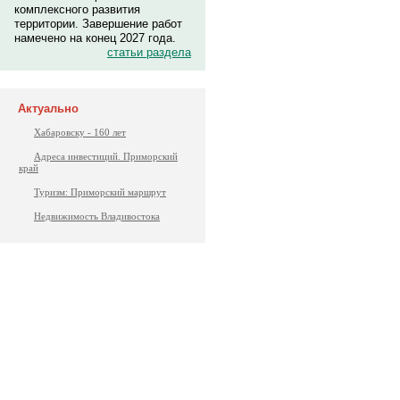
комплексного развития
территории. Завершение работ
намечено на конец 2027 года.
статьи раздела
Актуально
Хабаровску - 160 лет
Адреса инвестиций. Приморский
край
Туризм: Приморский маршрут
Недвижимость Владивостока