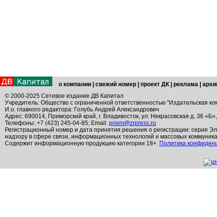
о компании
|
свежий номер
|
проект ДК
|
реклама
|
архи
© 2000-2025 Сетевое издание ДВ Капитал
Учредитель: Общество с ограниченной ответственностью "Издательская ко
И.о. главного редактора: Голубь Андрей Александрович
Адрес: 690014, Приморский край, г. Владивосток, ул. Некрасовская д. 36 «Б»
Телефоны: +7 (423) 245-04-85; Email:
priem@zrpress.ru
Регистрационный номер и дата принятия решения о регистрации: серия Эл
надзору в сфере связи, информационных технологий и массовых коммуник
Содержит информационную продукцию категории 18+.
Политика конфиден