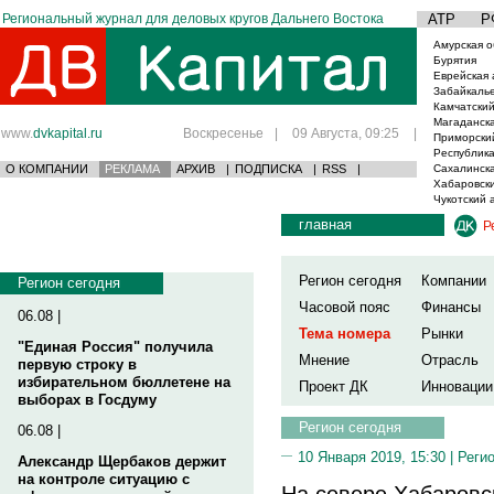
Региональный журнал для деловых кругов Дальнего Востока
АТР
Р
Амурская о
Бурятия
Еврейская 
Забайкаль
Камчатский
Магаданска
www.
dvkapital.ru
Воскресенье
|
09 Августа, 09:25
|
Приморски
Республика
О КОМПАНИИ
РЕКЛАМА
АРХИВ
|
ПОДПИСКА
|
RSS
|
Сахалинска
Хабаровски
Чукотский 
главная
Р
Регион сегодня
Компании
Регион сегодня
Часовой пояс
Финансы
06.08 |
Тема номера
Рынки
"Единая Россия" получила
Мнение
Отрасль
первую строку в
избирательном бюллетене на
Проект ДК
Инновации
выборах в Госдуму
Регион сегодня
06.08 |
10 Января 2019, 15:30 |
Реги
Александр Щербаков держит
на контроле ситуацию с
На севере Хабаровск