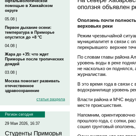
офтальмологической
оползня объявлен р
помощью в Ханкайском
округе
05.08 |
Оползень почти полност
верховьях реки
Первое дыхание осени:
температура в Приморье
Режим чрезвычайной ситуа
опустится до +8 °C
муниципалитет в связи с о
04.08 |
перекрывшего верхнее тече
Жара до +35: что ждет
По словам главы района Ал
Приморье после тропических
уровень воды в реке подня
дождей
не насколько он поднялся, 
03.08 |
журналистам.
Москва помогает развивать
В это время года в связи 
отечественное
водохранилище уровень рек
здравоохранение
Власти района и МЧС веду
статьи раздела
месте происшествия.
Регион сегодня
Напомним, ориентировочно 
прошлого года, с сопки, ра
29 Мая 2026, 16:37
сошел грунтовый оползень
Студенты Приморья