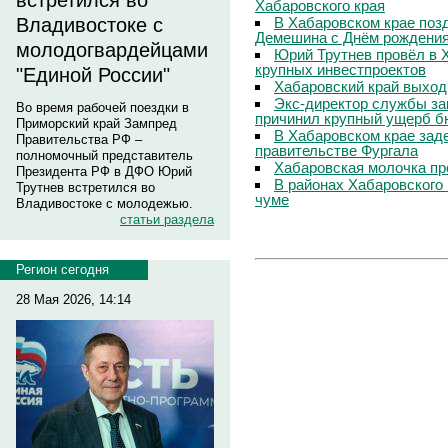
встретился во
Хабаровского края
В Хабаровском крае поз
Владивостоке с
Демешина с Днём рождени
молодогвардейцами
Юрий Трутнев провёл в 
крупных инвестпроектов
"Единой России"
Хабаровский край выход
Экс-директор службы за
Во время рабочей поездки в
причинил крупный ущерб б
Приморский край Зампред
В Хабаровском крае зад
Правительства РФ –
правительстве Фургала
полномочный представитель
Хабаровская молочка пр
Президента РФ в ДФО Юрий
В районах Хабаровского 
Трутнев встретился во
чуме
Владивостоке с молодежью.
статьи раздела
Регион сегодня
28 Мая 2026, 14:14