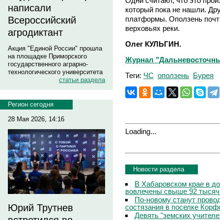
Одни считают, что это про
написали
который пока не нашли. Дру
платформы. Оползень почт
Всероссийский
верховьях реки.
агродиктант
Олег КУЛЬГИН.
Акция "Единой России" прошла
на площадке Приморского
Журнал "Дальневосточны
государственного аграрно-
технологического университета
Теги:
ЧС
оползень
Бурея
статьи раздела
Регион сегодня
28 Мая 2026, 14:16
Loading...
Новости раздела
В Хабаровском крае в д
вовлечены свыше 92 тысяч
По-новому станут прово
Юрий Трутнев
состязания в поселке Корф
Девять "земских учителе