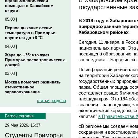
офтальмологической
государственные за
помощью в Ханкайском
округе
05.08 |
В 2018 году в Хабаровско
природоохранные террит
Первое дыхание осени:
Хабаровском районах
температура в Приморье
опустится до +8 °C
Сегодня, 11 января, в Росс
04.08 |
национальных парков. Эта 
посвящена образованию на 
Жара до +35: что ждет
заповедника – Баргузинског
Приморье после тропических
дождей
По информации региональн
03.08 |
на территории Хабаровског
государственных природны
Москва помогает развивать
парка. Общая площадь осо
отечественное
здравоохранение
составляет свыше 6 миллио
площади края. Это 194 объе
статьи раздела
значения – заповедники, за
экологические коридоры, 
капитал"
в Правительстве 
Регион сегодня
29 Мая 2026, 16:37
«В регионе мы создаем нов
сохранения и восстановлен
Студенты Приморья
животных. Так, в прошлом 