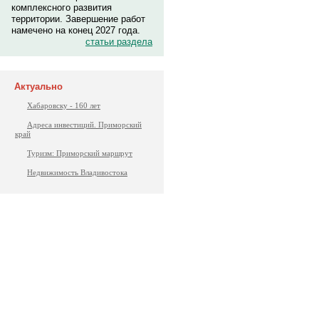
комплексного развития
территории. Завершение работ
намечено на конец 2027 года.
статьи раздела
Актуально
Хабаровску - 160 лет
Адреса инвестиций. Приморский
край
Туризм: Приморский маршрут
Недвижимость Владивостока