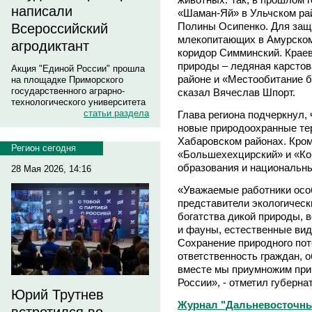
написали
«Шаман-Яй» в Ульчском рай
Полины Осипенко. Для защ
Всероссийский
млекопитающих в Амурском
агродиктант
коридор Симминский. Краев
природы – ледяная карсто
Акция "Единой России" прошла
районе и «Местообитание б
на площадке Приморского
государственного аграрно-
сказал Вячеслав Шпорт.
технологического университета
статьи раздела
Глава региона подчеркнул, 
новые природоохранные те
Хабаровском районах. Кром
Регион сегодня
«Большехехцирский» и «Ком
образования и национальны
28 Мая 2026, 14:16
«Уважаемые работники осо
представители экологическ
богатства дикой природы, 
и фауны, естественные ви
Сохранение природного пот
ответственность граждан, о
вместе мы приумножим прир
России», - отметил губерна
Юрий Трутнев
Журнал "Дальневосточны