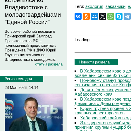
встретился во
Теги:
экология
заказники
н
Владивостоке с
молодогвардейцами
"Единой России"
Во время рабочей поездки в
Приморский край Зампред
Loading...
Правительства РФ –
полномочный представитель
Президента РФ в ДФО Юрий
Трутнев встретился во
Владивостоке с молодежью.
Новости раздела
статьи раздела
В Хабаровском крае в д
вовлечены свыше 92 тысяч
Регион сегодня
По-новому станут прово
состязания в поселке Корф
28 Мая 2026, 14:14
Девять "земских учителе
Хабаровского края
В Хабаровском крае поз
Демешина с Днём рождени
Юрий Трутнев провёл в 
крупных инвестпроектов
Хабаровский край выход
Экс-директор службы за
причинил крупный ущерб б