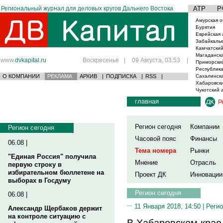
Региональный журнал для деловых кругов Дальнего Востока
АТР
Р
Амурская о
Бурятия
Еврейская 
Забайкаль
Камчатский
Магаданска
www.
dvkapital.ru
Воскресенье
|
09 Августа, 03:53
|
Приморски
Республика
О КОМПАНИИ
РЕКЛАМА
АРХИВ
|
ПОДПИСКА
|
RSS
|
Сахалинска
Хабаровски
Чукотский 
главная
Р
Регион сегодня
Компании
Регион сегодня
Часовой пояс
Финансы
06.08 |
Тема номера
Рынки
"Единая Россия" получила
Мнение
Отрасль
первую строку в
избирательном бюллетене на
Проект ДК
Инновации
выборах в Госдуму
Регион сегодня
06.08 |
11 Января 2018, 14:50 |
Регио
Александр Щербаков держит
на контроле ситуацию с
В Хабаровском крае