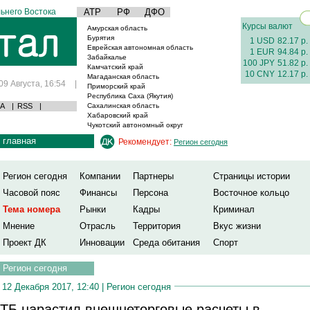
ьнего Востока
АТР
РФ
ДФО
Курсы валют
Амурская область
Бурятия
1 USD
82.17 р.
Еврейская автономная область
1 EUR
94.84 р.
Забайкалье
100 JPY
51.82 р.
Камчатский край
10 CNY
12.17 р.
Магаданская область
09 Августа, 16:54
|
Приморский край
Республика Саха (Якутия)
А
|
RSS
|
Сахалинская область
Хабаровский край
Чукотский автономный округ
главная
Рекомендует:
Регион сегодня
Регион сегодня
Компании
Партнеры
Страницы истории
Часовой пояс
Финансы
Персона
Восточное кольцо
Тема номера
Рынки
Кадры
Криминал
Мнение
Отрасль
Территория
Вкус жизни
Проект ДК
Инновации
Среда обитания
Спорт
Регион сегодня
12 Декабря 2017, 12:40 |
Регион сегодня
ТБ нарастил внешнеторговые расчеты в