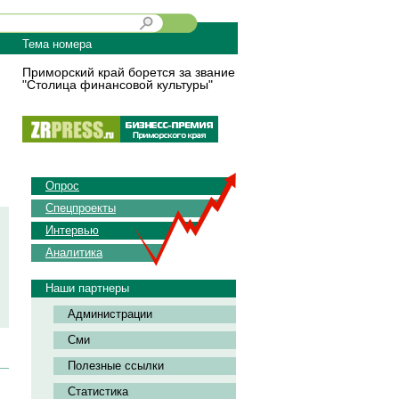
Тема номера
Приморский край борется за звание
"Столица финансовой культуры"
Опрос
Спецпроекты
Интервью
Аналитика
Наши партнеры
Администрации
Сми
Полезные ссылки
Статистика